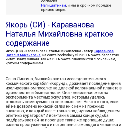
согласия.
Напишите нам
, и мы в срочном порядке
примем меры.
Якорь (СИ) - Караванова
Наталья Михайловна краткое
содержание
Якорь (СИ) - Караванова Наталья Михайловна - автор
Караванова
Наталья Михайловна
, на сайте booksdaily.club Вы можете бесплатно
читать книгу онлайн. Так же Вы можете ознакомится с описанием,
кратким содержанием.
Саша Лингина, бывший капитан исследовательского
космического корабля «Корунд», доживает последние дни в
изолированном поселке на далекой колониальной планете в
одиночестве и безвестности. Она - невольная жертва
эксперимента местных эскулапов, которым удалось
отложить неминуемое на несколько лет. Но что с того, если
ей не дозволено никакой связи ни с кем из прежних
знакомых, и каждый шаг – только под чутким наблюдением
опытных кураторов? И все-таки в самом конце судьба
подбрасывает ей на порог две такие же пропащие души:
сильно простуженного и потрепанного молодого человека и