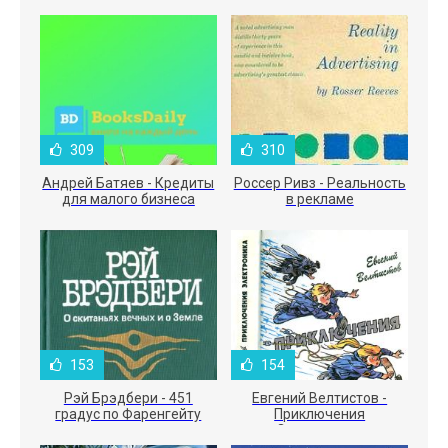
309
310
Андрей Батяев - Кредиты
Россер Ривз - Реальность
для малого бизнеса
в рекламе
153
154
Рэй Брэдбери - 451
Евгений Велтистов -
градус по Фаренгейту
Приключения
Электроника