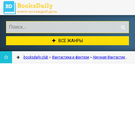
ВСЕ ЖАНРЫ
booksdaily.club
»
Фантастика и фэнтези
»
Научная Фантастика
» Як
ДОБАВИТЬ
В
ЗАКЛАДКИ