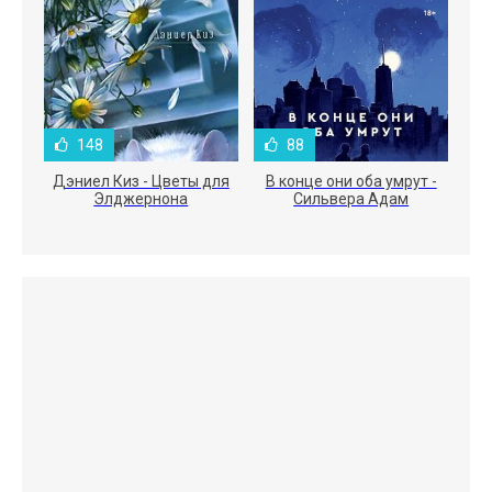
148
88
Дэниел Киз - Цветы для
В конце они оба умрут -
Элджернона
Сильвера Адам