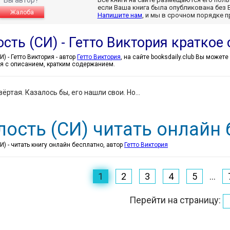
если Ваша книга была опубликована без 
Жалоба
Напишите нам
, и мы в срочном порядке 
сть (СИ) - Гетто Виктория краткое
Зрелость (СИ) - Гетто Виктория - автор
Гетто Виктория
, на сайте booksdaily.club Вы может
я с описанием, кратким содержанием.
ёртая. Казалось бы, его нашли свои. Но...
лость (СИ) читать онлайн
И) - читать книгу онлайн бесплатно, автор
Гетто Виктория
1
2
3
4
5
...
Перейти на страницу:
.