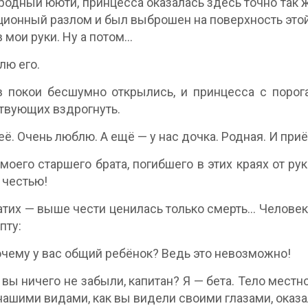
родный ююти, принцесса оказалась здесь точно так же
ционный разлом и был выброшен на поверхность этой
в мои руки. Ну а потом…
лю его.
 покои бесшумно открылись, и принцесса с порога
твующих вздрогнуть.
 её. Очень люблю. А ещё — у нас дочка. Родная. И при
моего старшего брата, погибшего в этих краях от ру
 честью!
атих — выше чести ценилась только смерть… Человек
пту:
очему у вас общий ребёнок? Ведь это невозможно!
 вы ничего не забыли, капитан? Я — бета. Тело местн
ашими видами, как вы видели своими глазами, оказ