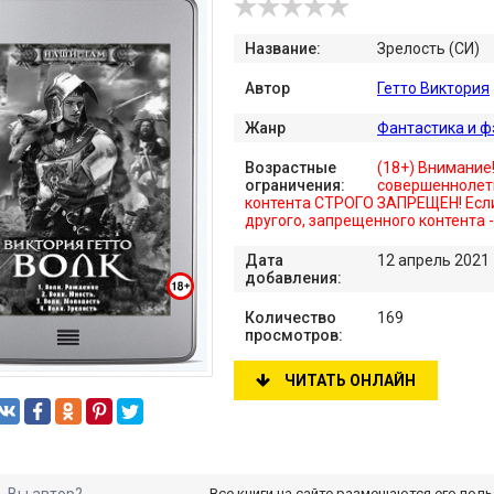
Название:
Зрелость (СИ)
Автор
Гетто Виктория
Жанр
Фантастика и ф
Возрастные
(18+) Внимание
ограничения:
совершеннолет
контента СТРОГО ЗАПРЕЩЕН! Если
другого, запрещенного контента 
Дата
12 апрель 2021
добавления:
Количество
169
просмотров:
ЧИТАТЬ ОНЛАЙН
Вы автор?
Все книги на сайте размещаются его пол