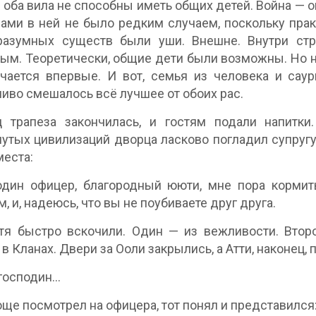
 оба вила не способны иметь общих детей. Война — о
ми в ней не было редким случаем, поскольку пра
разумных существ были уши. Внешне. Внутри стр
ым. Теоретически, общие дети были возможны. Но на
чается впервые. И вот, семья из человека и саур
иво смешалось всё лучшее от обоих рас.
ц трапеза закончилась, и гостям подали напитк
утых цивилизаций дворца ласково погладил супругу п
места:
один офицер, благородный ююти, мне пора кормит
, и, надеюсь, что вы не поубиваете друг друга.
тя быстро вскочили. Один — из вежливости. Втор
 в Кланах. Двери за Ооли закрылись, а Атти, наконец, 
 господин…
е посмотрел на офицера, тот понял и представился