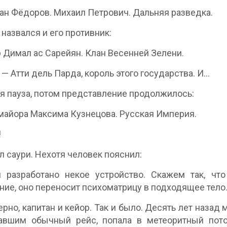
ан Фёдоров. Михаил Петрович. Дальняя разведка.
назвался и его противник:
 Димал ас Сарейян. Клан Весенней Зелени.
я — Атти дель Парда, король этого государства. И…
я пауза, потом представление продолжилось:
 майора Максима Кузнецова. Русская Империя.
!
л саури. Нехотя человек пояснил:
 разработано некое устройство. Скажем так, что
ие, оно переносит психоматрицу в подходящее тело
ерно, капитан и кейор. Так и было. Десять лет назад
авшим обычный рейс, попала в метеоритный пото