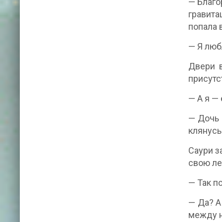
— Благо
гравита
попала 
— Я люб
Двери в
присутс
— А я —
— Дочь 
клянусь
Саури з
свою ле
— Так п
— Да? А
между н