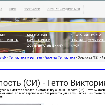
КА
БЛОГ
БИОГРАФИИ
СЛУШАТЬ АУДИОКНИГИ
НИЯ
КНИГИ О БИЗНЕСЕ
ДЕТСКАЯ ЛИТЕРАТУРА
 И ТРИЛЛЕРЫ
НАУЧНЫЕ КНИГИ
РЕЛИГИЯ И ДУХОВНОСТЬ
ДОКУМЕНТАЛЬНЫЕ КНИГИ
ЮМОР
.club
»
Фантастика и фэнтези
»
Научная Фантастика
» Зрелость (СИ) - 
лость (СИ) - Гетто Виктори
урсе Вы можете бесплатно читать книгу онлайн Зрелость (СИ) - Гетто Виктория
айн читать полную версию книги без регистрации и sms. Так же Вы можете 
нии