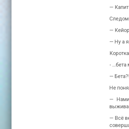
— Капит
Следом 
— Кейор
— Ну а 
Коротка
- …бета
— Бета?
Не поня
— Нами
выживан
— Всё в
соверш