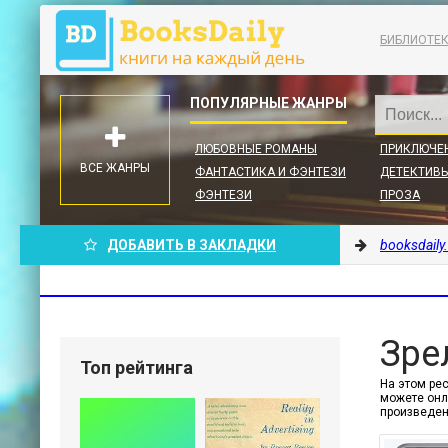
БИБЛИОТЕ
ЛЮБОВНЫЕ РОМАНЫ
ПРИКЛЮЧЕ
ВСЕ ЖАНРЫ
ФАНТАСТИКА И ФЭНТЕЗИ
ДЕТЕКТИВЫ
ФЭНТЕЗИ
ПРОЗА
ДОБАВИТЬ В ЗАКЛАДКИ
booksdaily
Зре
Топ рейтинга
На этом рес
можете онл
произведе