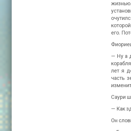
жизнью.
установ
очутилс
которой
его. По
Фиориец
— Ну а 
корабля
лет я д
часть з
изменит
Саури ш
— Как з
Он слов