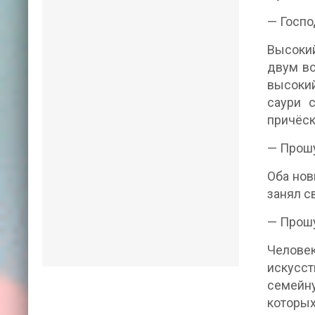
— Госпо
Высокий
двум во
высокий
саури 
причёск
— Прошу
Оба нов
занял с
— Прошу
Человек
искусст
семейн
которых