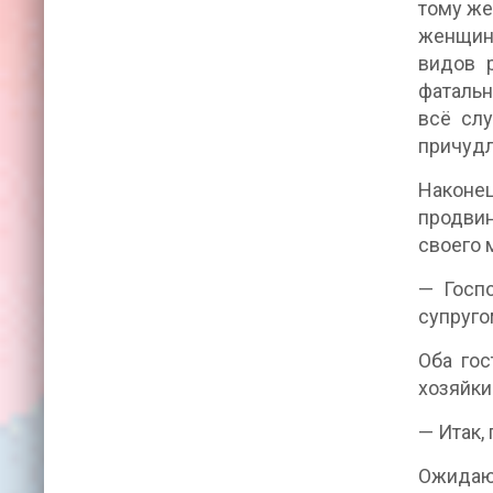
тому же
женщина
видов 
фатальн
всё слу
причудл
Наконе
продвин
своего 
— Госп
супругом
Оба гос
хозяйки
— Итак,
Ожидающ