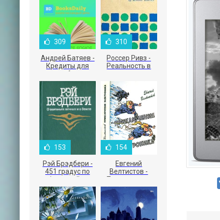
309
310
Андрей Батяев -
Россер Ривз -
Кредиты для
Реальность в
малого бизнеса
рекламе
153
154
Рэй Брэдбери -
Евгений
451 градус по
Велтистов -
Фаренгейту
Приключения
Электроника