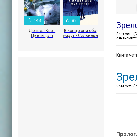
148
88
Зрело
Дэниел Киз -
В конце они оба
Цветы для
умрут - Сильвера
ознакомитс
Элджернона
Адам
Книга четв
Зре
Зрелость (С
Пролог