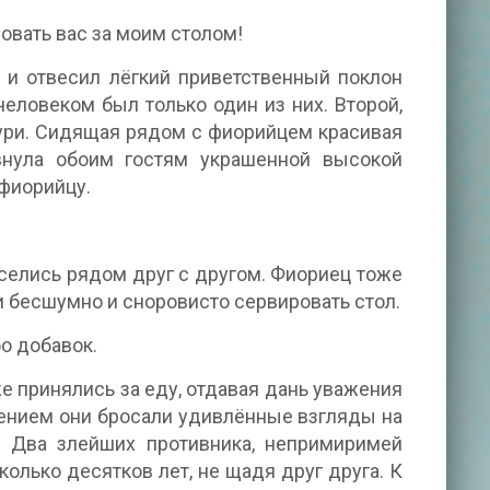
овать вас за моим столом!
 и отвесил лёгкий приветственный поклон
ловеком был только один из них. Второй,
аури. Сидящая рядом с фиорийцем красивая
внула обоим гостям украшенной высокой
 фиорийцу.
 уселись рядом друг с другом. Фиориец тоже
и бесшумно и сноровисто сервировать стол.
бо добавок.
же принялись за еду, отдавая дань уважения
ением они бросали удивлённые взгляды на
. Два злейших противника, непримиримей
олько десятков лет, не щадя друг друга. К