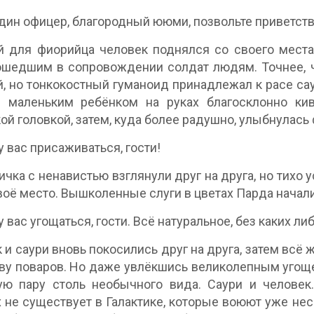
дин офицер, благородный ююми, позвольте приветств
 для фиорийца человек поднялся со своего места
шедшим в сопровождении солдат людям. Точнее, че
, но тонкокостный гуманоид принадлежал к расе с
с маленьким ребёнком на руках благосклонно ки
ой головкой, затем, куда более радушно, улыбнулась
 вас присаживаться, гости!
ичка с ненавистью взглянули друг на друга, но тихо
воё место. Вышколенные слуги в цветах Парда начал
 вас угощаться, гости. Всё натуральное, без каких ли
 и саури вновь покосились друг на друга, затем всё 
ву поваров. Но даже увлёкшись великолепным угощ
ую пару столь необычного вида. Саури и человек
 не существует в Галактике, которые воюют уже неск