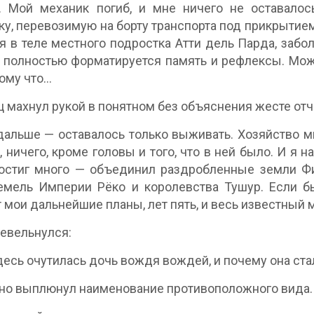
 Мой механик погиб, и мне ничего не оставалось
ку, перевозимую на борту транспорта под прикрытием
я в теле местного подростка Атти дель Парда, забо
 полностью форматируется память и рефлексы. Можно
тому что…
 махнул рукой в понятном без объяснения жесте отч
дальше — оставалось только выживать. Хозяйство 
, ничего, кроме головы и того, что в ней было. И я н
остиг много — объединил раздробленные земли Фи
емель Империи Рёко и королевства Тушур. Если б
 мои дальнейшие планы, лет пять, и весь известный 
евельнулся:
десь очутилась дочь вождя вождей, и почему она стал
но выплюнул наименование противоположного вида. Т