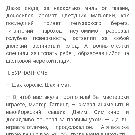
Даже сюда, за несколько миль от гавани,
доносился аромат цветущих магнолий, как
последний привет генуэзского берега.
Гигантский пароход неутомимо разрезал
голубую поверхность, оставляя за собой
далекий волнистый след. А волны-стежки
спешили заштопать рубец, образовавшийся на
шелковой морской глади.
II. БУРНАЯ НОЧЬ
— Шах королю. Шах и мат.
— О, чтоб вас акула проглотила! Вы мастерски
играете, мистер Гатлинг, — сказал знаменитый
нью-йоркский сыщик Джим Симпкинс и
досадливо почесал за правым ухом. — Да, вы
играете отлично, — продолжал он. — А я все же
играю лучше вас. Вы обыграли меня в шахматы,