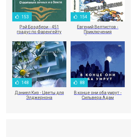
153
154
Рэй Брэдбери - 451
Евгений Велтистов -
градус по Фаренгейту
Приключения
Электроника
148
88
Дэниел Киз - Цветы для
В конце они оба умрут -
Элджернона
Сильвера Адам