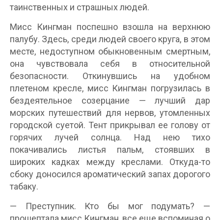
таинственных и страшных людей.
Мисс Кингман поспешно взошла на верхнюю
палубу. Здесь, среди людей своего круга, в этом
месте, недоступном обыкновенным смертным,
она чувствовала себя в относительной
безопасности. Откинувшись на удобном
плетеном кресле, мисс Кингман погрузилась в
бездеятельное созерцание — лучший дар
морских путешествий для нервов, утомленных
городской суетой. Тент прикрывал ее голову от
горячих лучей солнца. Над нею тихо
покачивались листья пальм, стоявших в
широких кадках между креслами. Откуда-то
сбоку доносился ароматический запах дорогого
табаку.
— Преступник. Кто бы мог подумать? —
прошептала мисс Кингман, все еще вспоминая о