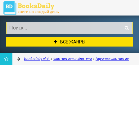
ВСЕ ЖАНРЫ
booksdaily.club
»
Фантастика и фэнтези
»
Научная Фантастика
» Ос
ДОБАВИТЬ
В
ЗАКЛАДКИ