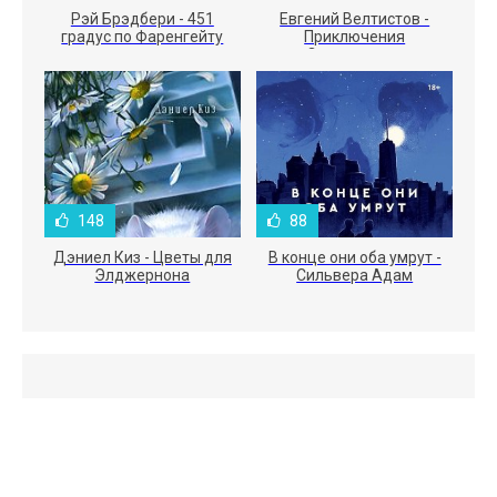
Рэй Брэдбери - 451
Евгений Велтистов -
градус по Фаренгейту
Приключения
Электроника
148
88
Дэниел Киз - Цветы для
В конце они оба умрут -
Элджернона
Сильвера Адам