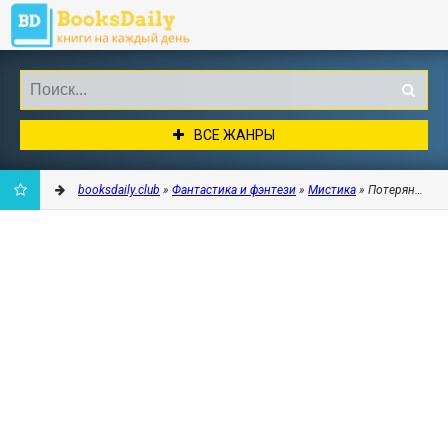
ВСЕ ЖАНРЫ
booksdaily.club
»
Фантастика и фэнтези
»
Мистика
» Потерянная ко
ДОБАВИТЬ
В
ЗАКЛАДКИ