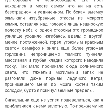
находился в месте самом что ни на есть
безотрадном и уединенном. По бокам выемку
замыкали иззубренные откосы из мокрого
камня, оставляя над головой лишь неширокую
полоску неба; с одной стороны это громадное
узилище уходило, изгибаясь, вдаль; с другой,
менее протяженной, горел угрюмым красным
светом семафор и зияла еще более угрюмая
горловина непроницаемо темного туннеля,
массивная и грубая кладка которого наводила
тоску. Так мало проникало сюда солнечного
света, что тяжелый могильный запах не
разгоняли даже порывы ледяного ветра,
пронизавшего меня до мозга костей таким
холодом, будто я покинул земные пределы.
Сигнальщик еще не успел пошевелиться, как я
приблизился к нему вплотную. По-прежнему не