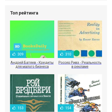
Топ рейтинга
309
310
Андрей Батяев - Кредиты
Россер Ривз - Реальность
для малого бизнеса
в рекламе
153
154