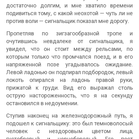
достаточно долгим, и мне хватило времени
подивиться тому, с какой неохотой — чуть ли не
против воли — сигнальщик показал мне дорогу.
Пропетляв по зигзагообразной тропе и
очутившись невдалеке от сигнальщика, я
увидел, что он стоит между рельсами, по
которым только что промчался поезд, и в его
напряженной позе угадывалось ожидание.
Левой ладонью он подпирал подбородок, левый
локоть опирался на ладонь правой руки,
прижатой к груди. Вид его выражал столь
острую настороженность, что я на секунду
остановился в недоумении.
Ступив наконец на железнодорожный путь, я
подошел к сигнальщику: это был темноволосый
человек с нездоровым цветом лица,
густобровый и чернобородый. Его пост