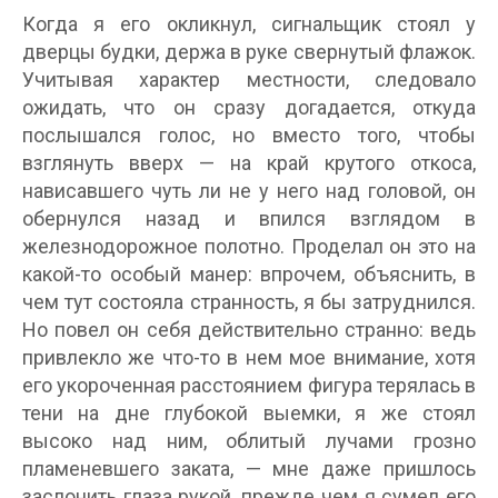
Когда я его окликнул, сигнальщик стоял у
дверцы будки, держа в руке свернутый флажок.
Учитывая характер местности, следовало
ожидать, что он сразу догадается, откуда
послышался голос, но вместо того, чтобы
взглянуть вверх — на край крутого откоса,
нависавшего чуть ли не у него над головой, он
обернулся назад и впился взглядом в
железнодорожное полотно. Проделал он это на
какой-то особый манер: впрочем, объяснить, в
чем тут состояла странность, я бы затруднился.
Но повел он себя действительно странно: ведь
привлекло же что-то в нем мое внимание, хотя
его укороченная расстоянием фигура терялась в
тени на дне глубокой выемки, я же стоял
высоко над ним, облитый лучами грозно
пламеневшего заката, — мне даже пришлось
заслонить глаза рукой, прежде чем я сумел его