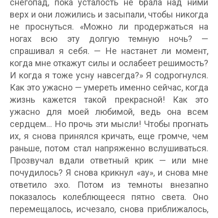
снегопад, пока усталость не брала над ними
верх и они ложились и засыпали, чтобы никогда
не проснуться. «Можно ли продержаться на
ногах всю эту долгую темную ночь? —
спрашивал я себя. — Не настанет ли момент,
когда мне откажут силы и ослабеет решимость?
И когда я тоже усну навсегда?» Я содрогнулся.
Как это ужасно — умереть именно сейчас, когда
жизнь кажется такой прекрасной! Как это
ужасно для моей любимой, ведь она всем
сердцем… Но прочь эти мысли! Чтобы прогнать
их, я снова принялся кричать, еще громче, чем
раньше, потом стал напряженно вслушиваться.
Прозвучал вдали ответный крик — или мне
почудилось? Я снова крикнул «ау», и снова мне
ответило эхо. Потом из темноты внезапно
показалось колеблющееся пятно света. Оно
перемещалось, исчезало, снова приближалось,