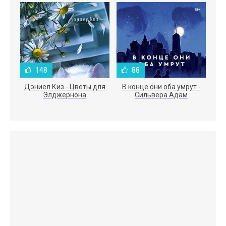
148
88
Дэниел Киз - Цветы для
В конце они оба умрут -
Элджернона
Сильвера Адам