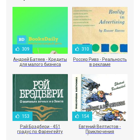
309
310
Андрей Батяев - Кредиты
Россер Ривз - Реальность
для малого бизнеса
в рекламе
153
154
Рэй Брэдбери - 451
Евгений Велтистов -
градус по Фаренгейту
Приключения
Электроника