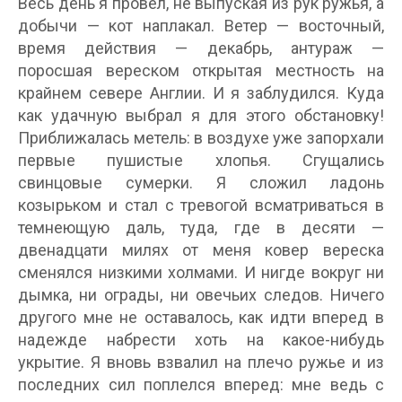
Весь день я провел, не выпуская из рук ружья, а
добычи — кот наплакал. Ветер — восточный,
время действия — декабрь, антураж —
поросшая вереском открытая местность на
крайнем севере Англии. И я заблудился. Куда
как удачную выбрал я для этого обстановку!
Приближалась метель: в воздухе уже запорхали
первые пушистые хлопья. Сгущались
свинцовые сумерки. Я сложил ладонь
козырьком и стал с тревогой всматриваться в
темнеющую даль, туда, где в десяти —
двенадцати милях от меня ковер вереска
сменялся низкими холмами. И нигде вокруг ни
дымка, ни ограды, ни овечьих следов. Ничего
другого мне не оставалось, как идти вперед в
надежде набрести хоть на какое-нибудь
укрытие. Я вновь взвалил на плечо ружье и из
последних сил поплелся вперед: мне ведь с