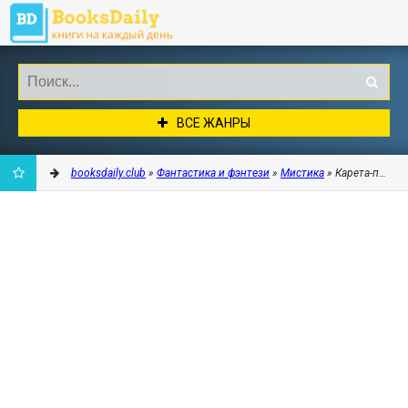
ВСЕ ЖАНРЫ
booksdaily.club
»
Фантастика и фэнтези
»
Мистика
» Карета-призра
ДОБАВИТЬ
В
ЗАКЛАДКИ