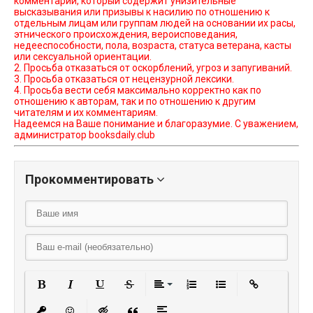
комментарий, который содержит унизительные
высказывания или призывы к насилию по отношению к
отдельным лицам или группам людей на основании их расы,
этнического происхождения, вероисповедания,
недееспособности, пола, возраста, статуса ветерана, касты
или сексуальной ориентации.
2. Просьба отказаться от оскорблений, угроз и запугиваний.
3. Просьба отказаться от нецензурной лексики.
4. Просьба вести себя максимально корректно как по
отношению к авторам, так и по отношению к другим
читателям и их комментариям.
Надеемся на Ваше понимание и благоразумие. С уважением,
администратор booksdaily.club
Прокомментировать
Полужирный
Курсив
Подчеркнутый
Зачеркнутый
Выравнивание
Нумерованный списо
Маркированный
Вставить