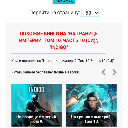
НАЗАД
Перейти на страницу:
ПОХОЖИЕ КНИГИ НА "НА ГРАНИЦЕ
ИМПЕРИЙ. ТОМ 10. ЧАСТЬ 10 (СИ)",
"INDIGO"
Книги похожие на "На границе империй. Том 10. Часть 10 (СИ)"
читать онлайн бесплатно полные версии.
На границе империй.
На границе империй.
Н
Том 9.
Том 10.