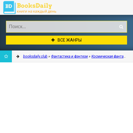
ВСЕ ЖАНРЫ
booksdaily.club
»
Фантастика и фэнтези
»
Космическая фантастика
ДОБАВИТЬ
В
ЗАКЛАДКИ