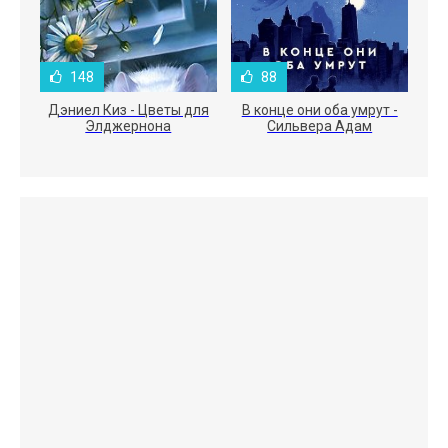
148
88
Дэниел Киз - Цветы для
В конце они оба умрут -
Элджернона
Сильвера Адам