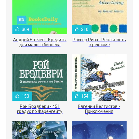
309
310
Андрей Батяев - Кредиты
Россер Ривз - Реальность
для малого бизнеса
в рекламе
153
154
Рэй Брэдбери - 451
Евгений Велтистов -
градус по Фаренгейту
Приключения
Электроника