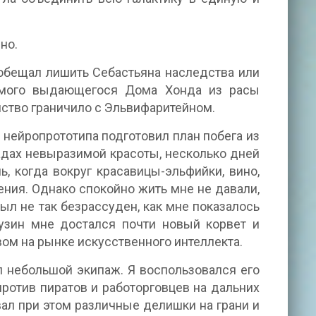
но.
 обещал лишить Себастьяна наследства или
самого выдающегося Дома Хонда из расы
ство граничило с Эльвифаритейном.
 нейропрототипа подготовил план побега из
 садах невыразимой красоты, несколько дней
ь, когда вокруг красавицы-эльфийки, вино,
ния. Однако спокойно жить мне не давали,
ыл не так безрассуден, как мне показалось
узин мне достался почти новый корвет и
ом на рынке искусственного интеллекта.
 небольшой экипаж. Я воспользовался его
ротив пиратов и работорговцев на дальних
вал при этом различные делишки на грани и