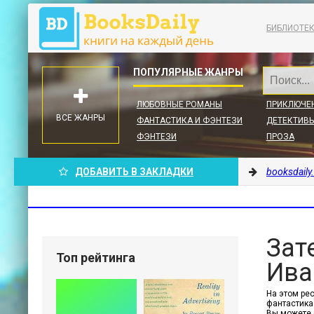
БИБЛИОТЕ
ЛЮБОВНЫЕ РОМАНЫ
ПРИКЛЮЧЕ
ВСЕ ЖАНРЫ
ФАНТАСТИКА И ФЭНТЕЗИ
ДЕТЕКТИВЫ
ФЭНТЕЗИ
ПРОЗА
ДОБАВИТЬ В ЗАКЛАДКИ
booksdaily
Зат
Топ рейтинга
Ива
На этом ре
фантастика 
Вы можете 