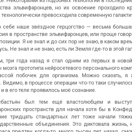
ке. Некоторыми из подобных технологий в последни
ства эльвифаронцев, но их освоение проходило к
 технологически превосходила современную галакти
 себе наше звёздное герцогство — весьма больша
рия в пространстве эльвифаронцев, или проще говор
позиции. Я не знал и до сих пор не знаю, в каком в
сь. Не знал и не знаю, есть ли Земля где-то в этой гал
, три года назад я стал одним из первых в новой
 мозга прототипа нейросетевого персонального комп
ассой побочек для организма. Можно сказать, я
. Видимо, в процессе операции что-то таки случилос
 и в его теле проявилось моё сознание.
бастьян был тем ещё властолюбцем и выступ
ронских пространств для начала хотя бы в Конфед
ние тридцать стандартных лет тоже начали тяжк
дарственные объединения. Это диктовала жизнь, н
раса предтеч когда-то, много тысяч лет назад, см