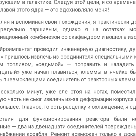
ующим в галактике. Следуя этой цели, я со времене
 главой этого ядра — это вдохновляло меня!
яя и вспоминая свои похождения, я практически до
редельно паршивым, однако я на остатках мо
иационный комбинезон со скафандром и вошел в изо
йроимлантат проводил инженерную диагностику, ду
» пришлось извлечь из соединителя специальными 
м топливом, «седьмой» — поправить и наладить 
дцатый» уже начал плавиться, клеммы в ячейке 
ь пневмоклещами соединитель от реакторных клемм и
есколько минут, уже еле стоя на ногах, поместил
ую часть не смог извлечь из-за деформации корпуса 
большее. Главное, то есть расцепку и охлаждение, я с
ствия для функционирования реактора были не
ные — два из двенадцати соединителей повреждены 
набжении корабля. Ремонт возможен только в доках