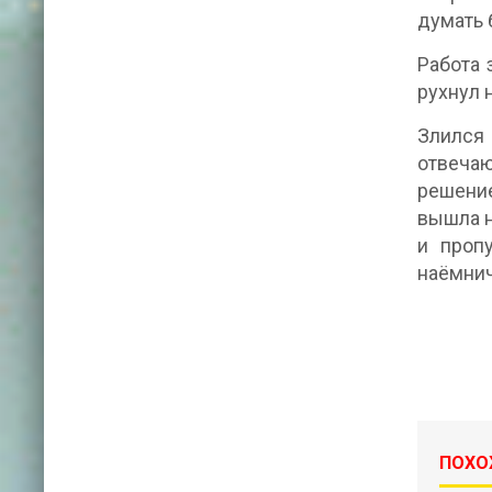
думать 
Работа 
рухнул 
Злился 
отвечаю
решение
вышла н
и проп
наёмнич
ПОХО