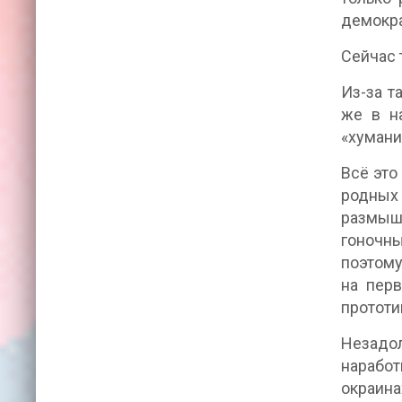
демокра
Сейчас 
Из-за т
же в н
«хумани
Всё это
родных 
размышл
гоночны
поэтому
на пер
прототи
Незадол
наработ
окраина