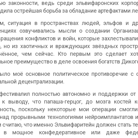
нью законности, ведь среди эльвифаронских корп
дила острейшая борьба за обладание артефактами л
м, ситуация в пространствах людей, эльфов и д
енциях озвучивались мысли о создании Организа
ращения конфликтов и войн, которые захлестывали
, но из хаотичных и враждующих звёздных простр
нённое, чем сейчас. Кто первым это сделает хо
ьное преимущество в деле освоения богатств Дикого
ыло моё основное политическое противоречие с о
льной децентрализации.
фестивалил полностью автономно и поддержки от с
 к выводу, что папаша-герцог, до мозга костей 
ность, поскольку некоторые мои операции смогли
над прорывными технологиями нейроимплантатов и 
и считаю, что именно Эльвифаритейн должен стать т
 в мощное конфедеративное или даже федера