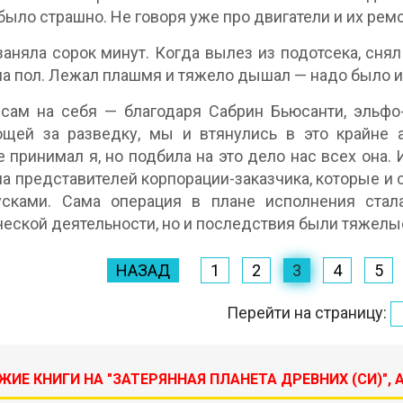
было страшно. Не говоря уже про двигатели и их ремо
заняла сорок минут. Когда вылез из подотсека, снял
на пол. Лежал плашмя и тяжело дышал — надо было идт
сам на себя — благодаря Сабрин Бьюсанти, эльфо
щей за разведку, мы и втянулись в это крайне а
 принимал я, но подбила на это дело нас всех она.
а представителей корпорации-заказчика, которые и
усками. Сама операция в плане исполнения ста
еской деятельности, но и последствия были тяжелые
НАЗАД
1
2
3
4
5
Перейти на страницу:
ЖИЕ КНИГИ НА "ЗАТЕРЯННАЯ ПЛАНЕТА ДРЕВНИХ (СИ)",