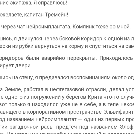
ие экипажа. Я справлюсь!
ожелаете, капитан Тремейн!
 через чат нейроимплантата. Комлинк тоже со мной.
ись, я двинулся через боковой коридор к одной из 
ески из рубки вернуться на корму и спуститься на с
оридоров были аварийно перекрыты. Приходилось 
ирует двери.
ись на стену, я предавался воспоминаниям около од
а Земле, работал в нефтегазовой отрасли, делал ус
е одного из погружений у берегов Крита что-то случ
 вот только я находился уже не в себе, а в теле нек
авящего в корпоративном пространстве Эльвифаритей
од названием нейроимплантат — один из первых пр
гий загадочной расы предтеч под названием Элофа