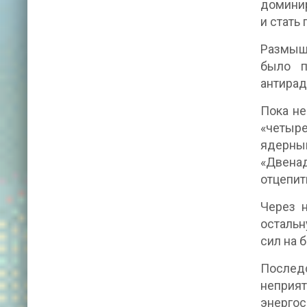
доминир
и стать
Размышл
было п
антирад
Пока не
«четыре
ядерны
«Двена
отцепит
Через н
остальн
сил на 
Послед
неприят
энергос