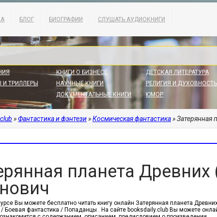
КА
БЛОГ
БИОГРАФИИ
СЛУШАТЬ АУДИОКНИГИ
НИЯ
КНИГИ О БИЗНЕСЕ
ДЕТСКАЯ ЛИТЕРАТУРА
 И ТРИЛЛЕРЫ
НАУЧНЫЕ КНИГИ
РЕЛИГИЯ И ДУХОВНОСТЬ
ДОКУМЕНТАЛЬНЫЕ КНИГИ
ЮМОР
.club
»
Фантастика и фэнтези
»
Космическая фантастика
» Затерянная 
ерянная планета Древних (
нович
сурсе Вы можете бесплатно читать книгу онлайн Затерянная планета Древних
/ Боевая фантастика / Попаданцы . На сайте booksdaily.club Вы можете онла
ознакомится с содержанием, описанием, предисловием о произведении