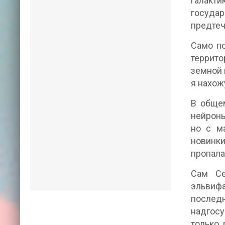
галакти
государ
предтеч
Само по
террито
земной 
я нахожу
В общем
нейроны
но с м
новинки
пропала
Сам Се
эльвифа
послед
надгосу
только 