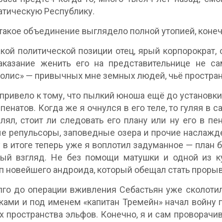
тическую Республику.
такое объединение выглядело полной утопией, конеч
акой политической позиции отец, ярый корпорократ,
аказание женить его на представительнице не 
олис» — привычных мне земных людей, чьё простран
 привело к тому, что пылкий юноша ещё до установки
пенатов. Когда же я очнулся в его теле, то гуляя в
ял, стоит ли следовать его плану или ну его в пен
е репульсоры, заповедные озера и прочие наслажде
 в итоге теперь уже я воплотил задуманное — план б
вый взгляд. Не без помощи матушки и одной из к
п новейшего андроида, который обещал стать прорыв
го до операции вживления Себастьян уже сколотил
ками и под именем «капитан Тремейн» начал войну п
х пространства эльфов. Конечно, я и сам проворачи