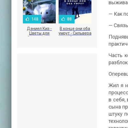
выживан
— Как п
148
88
— Связь
Дэниел Киз -
В конце они оба
Цветы для
умрут - Сильвера
Поднявш
Элджернона
Адам
практич
Часть к
разблок
Оперевш
Жил я н
процесс
в себя,
сына пр
штуку п
техноло