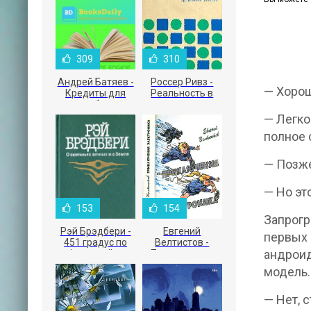
309
310
Андрей Батяев -
Россер Ривз -
— Хорош
Кредиты для
Реальность в
малого бизнеса
рекламе
— Легко
полное 
— Позже
— Но эт
153
154
Запрогр
Рэй Брэдбери -
Евгений
первых 
451 градус по
Велтистов -
андроид
Фаренгейту
Приключения
Электроника
модель.
— Нет, 