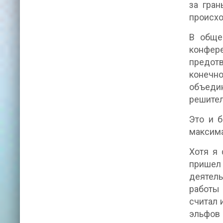
за гра
происхо
В обще
конфер
предотв
конечно
объеди
решител
Это и б
максима
Хотя я 
пришел
деятель
работы 
считал 
эльфов