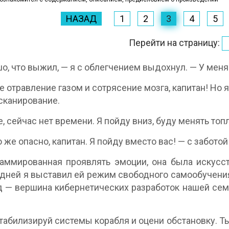
НАЗАД
1
2
3
4
5
Перейти на страницу:
о, что выжил, — я с облегчением выдохнул. — У меня
е отравление газом и сотрясение мозга, капитан! Но
сканирование.
, сейчас нет времени. Я пойду вниз, буду менять то
о же опасно, капитан. Я пойду вместо вас! — с забото
аммированная проявлять эмоции, она была искусс
дней я выставил ей режим свободного самообучения.
 — вершина кибернетических разработок нашей сем
стабилизируй системы корабля и оцени обстановку. Т