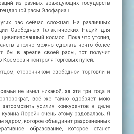
ораций из разных враждующих государств
егендарной расы Элофариан.
ругих рас сейчас сложная. На различных
ции Свободных Галактических Наций для
 цивилизованный космос. Пока что утопия,
анств вполне можно сделать нечто более
тя бы в ареале своей расы, тот получит
 Космоса и контроля торговых путей.
тцом, сторонником свободной торговли и
емьи не имел никакой, за эти три года я
корпорократ, всё же тайно одобряет мою
 затормозить усилия конкурентов в деле
кузина Лорейн очень этому радовалась. Я
ем ядром, которое объединит разрозненных
тивное образование, которое станет