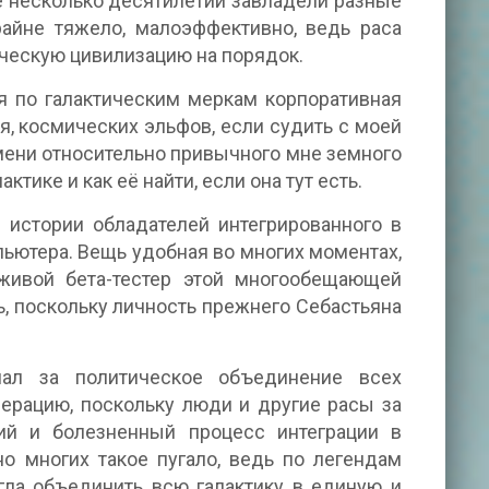
е несколько десятилетий завладели разные
райне тяжело, малоэффективно, ведь раса
ческую цивилизацию на порядок.
я по галактическим меркам корпоративная
я, космических эльфов, если судить с моей
ремени относительно привычного мне земного
актике и как её найти, если она тут есть.
 истории обладателей интегрированного в
ьютера. Вещь удобная во многих моментах,
 живой бета-тестер этой многообещающей
ь, поскольку личность прежнего Себастьяна
ал за политическое объединение всех
ерацию, поскольку люди и другие расы за
ий и болезненный процесс интеграции в
о многих такое пугало, ведь по легендам
огла объединить всю галактику в единую и