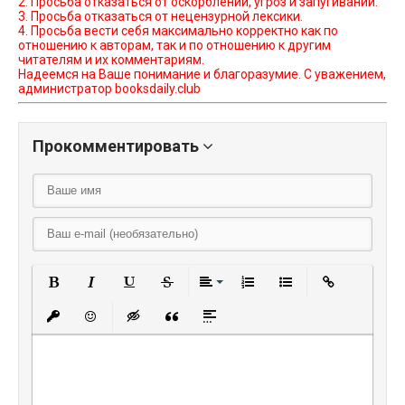
2. Просьба отказаться от оскорблений, угроз и запугиваний.
3. Просьба отказаться от нецензурной лексики.
4. Просьба вести себя максимально корректно как по
отношению к авторам, так и по отношению к другим
читателям и их комментариям.
Надеемся на Ваше понимание и благоразумие. С уважением,
администратор booksdaily.club
Прокомментировать
Полужирный
Курсив
Подчеркнутый
Зачеркнутый
Выравнивание
Нумерованный списо
Маркированный
Вставить
Вставить защищенную ссылку
Вставить смайлик
Вставка скрытого текста
Вставка цитаты
Вставка спойлера