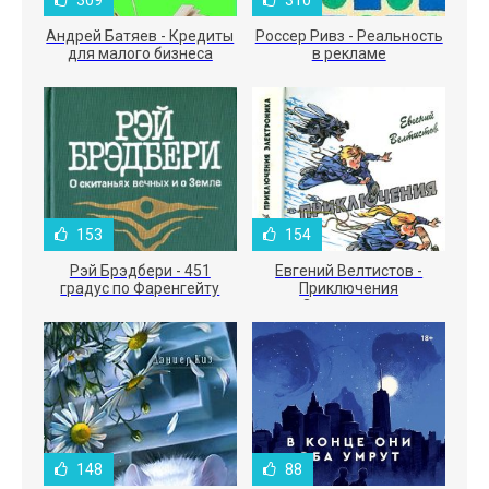
Андрей Батяев - Кредиты
Россер Ривз - Реальность
для малого бизнеса
в рекламе
153
154
Рэй Брэдбери - 451
Евгений Велтистов -
градус по Фаренгейту
Приключения
Электроника
148
88