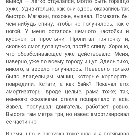
вывод — легко отделался, могло быть гораздо
хуже. Удивительно, как они здесь оказались так
быстро. Магазин, похоже, вызвал. Помазать бы
чем-нибудь спину, чтобы не получилось, как с
ногой. У меня осталось немного настойки и
кусочек от простыни. Пропитал тряпочку и,
сколько смог дотянуться, протёр спину. Хорошо,
что обезболивающее уже действовало. Меня,
наверно, уже по всему городу ищут. Здесь тихо,
никого, а весело получилось. Невесело только
было владельцам машин, которые корпораты
повредили. Кстати, а как байк? Покачал его:
амортизаторы вроде целые, рама тоже; так,
немного осколками стекла поцарапало и всё.
Завёл, послушал двигатель, работает ровно.
Высота там метра три, но навес амортизировал
её частично.
Время шло, и загрузка тоже шла, а я потягивал