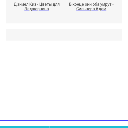
Дэниел Киз - Цветы для
В конце они оба умрут -
Элджернона
Сильвера Адам