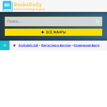
ВСЕ ЖАНРЫ
booksdaily.club
»
Фантастика и фэнтези
»
Космическая фантастика
ДОБАВИТЬ
В
ЗАКЛАДКИ