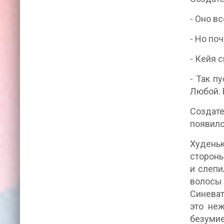
- Оно в
- Но по
- Кейя 
- Так п
Любой. 
Создате
появило
Худень
стороны
и слепи
волосы
Синеват
это не
безумие