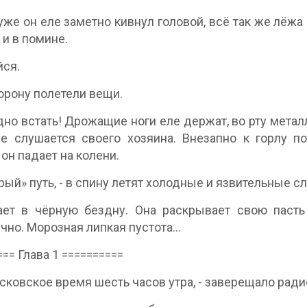
уже он еле заметно кивнул головой, всё так же лёжа 
 и в помине.
йся.
торону полетели вещи.
дно встать! Дрожащие ноги еле держат, во рту метал
е слушается своего хозяина. Внезапно к горлу п
 он падает на колени.
брый» путь, - в спину летят холодные и язвительные сл
ет в чёрную бездну. Она раскрывает свою пасть 
чно. Морозная липкая пустота…
=== Глава 1 ==========
вское время шесть часов утра, - заверещало радио 