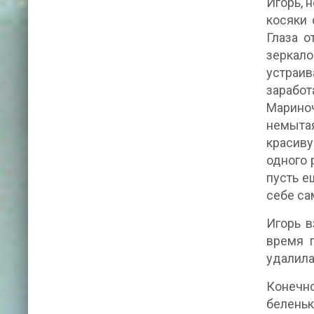
Игорь, 
косяки 
Глаза о
зеркало
устраив
заработ
Мариноч
немытая
красиву
одного 
пусть е
себе са
Игорь в
время 
удалила
Конечно
беленьк