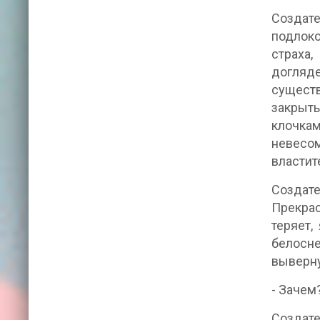
Создат
подлоко
страха,
догляде
существ
закрыты
клочкам
невесо
властит
Создат
Прекрас
теряет,
белосне
выверну
- Зачем
Создате