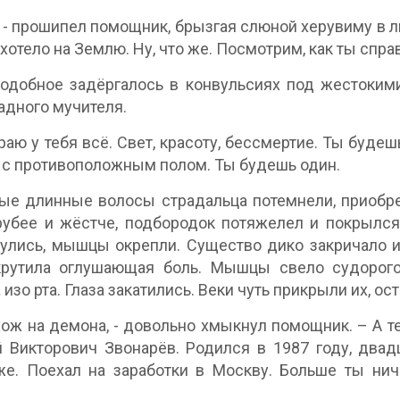
, - прошипел помощник, брызгая слюной херувиму в л
ахотело на Землю. Ну, что же. Посмотрим, как ты спра
одобное задёргалось в конвульсиях под жестокими
дного мучителя.
ираю у тебя всё. Свет, красоту, бессмертие. Ты буд
 с противоположным полом. Ты будешь один.
е длинные волосы страдальца потемнели, приобрет
рубее и жёстче, подбородок потяжелел и покрылс
улись, мышцы окрепли. Существо дико закричало и
крутила оглушающая боль. Мышцы свело судорого
 изо рта. Глаза закатились. Веки чуть прикрыли их, о
хож на демона, - довольно хмыкнул помощник. – А т
 Викторович Звонарёв. Родился в 1987 году, двад
е. Поехал на заработки в Москву. Больше ты нич