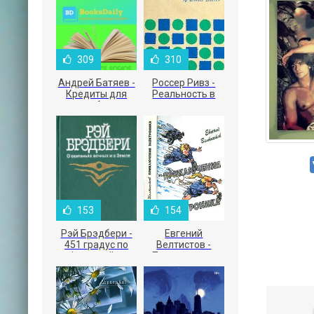
309
310
Андрей Батяев -
Россер Ривз -
Кредиты для
Реальность в
малого бизнеса
рекламе
153
154
Рэй Брэдбери -
Евгений
451 градус по
Велтистов -
Фаренгейту
Приключения
Электроника