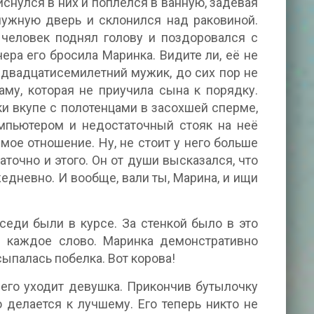
иснулся в них и поплёлся в ванную, задевая
ужную дверь и склонился над раковиной.
 человек поднял голову и поздоровался с
ера его бросила Маринка. Видите ли, её не
, двадцатисемилетний мужик, до сих пор не
аму, которая не приучила сына к порядку.
и вкупе с полотенцами в засохшей сперме,
мпьютером и недостаточный стояк на неё
мое отношение. Ну, не стоит у него больше
таточно и этого. Он от души высказался, что
жедневно. И вообще, вали ты, Марина, и ищи
седи были в курсе. За стенкой было в это
и каждое слово. Маринка демонстративно
сыпалась побелка. Вот корова!
него уходит девушка. Прикончив бутылочку
о делается к лучшему. Его теперь никто не