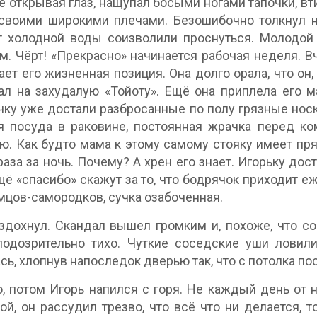
не открывая глаз, нащупал босыми ногами тапочки, вт
своими широкими плечами. Безошибочно толкнул н
т холодной воды соизволили проснуться. Молодой
м. Чёрт! «Прекрасно» начинается рабочая неделя. Вч
ает его жизненная позиция. Она долго орала, что он
ал на захудалую «Тойоту». Ещё она приплела его м
ку уже достали разбросанные по полу грязные носк
 посуда в раковине, постоянная жрачка перед ко
ю. Как будто мама к этому самому стояку имеет пря
раза за ночь. Почему? А хрен его знает. Игорьку дос
щё «спасибо» скажут за то, что бодрячок приходит е
мцов-самородков, сучка озабоченная.
здохнул. Скандал вышел громким и, похоже, что со
подозрительно тихо. Чуткие соседские уши ловил
сь, хлопнув напоследок дверью так, что с потолка по
, потом Игорь напился с горя. Не каждый день от 
ой, он рассудил трезво, что всё что ни делается, т