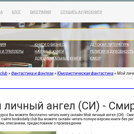
КА
БЛОГ
БИОГРАФИИ
СЛУШАТЬ АУДИОКНИГИ
НИЯ
КНИГИ О БИЗНЕСЕ
ДЕТСКАЯ ЛИТЕРАТУРА
 И ТРИЛЛЕРЫ
НАУЧНЫЕ КНИГИ
РЕЛИГИЯ И ДУХОВНОСТЬ
ДОКУМЕНТАЛЬНЫЕ КНИГИ
ЮМОР
.club
»
Фантастика и фэнтези
»
Юмористическая фантастика
» Мой лич
 личный ангел (СИ) - Сми
сурсе Вы можете бесплатно читать книгу онлайн Мой личный ангел (СИ) - С
 сайте booksdaily.club Вы можете онлайн читать полную версию книги без р
м, описанием, предисловием о произведении