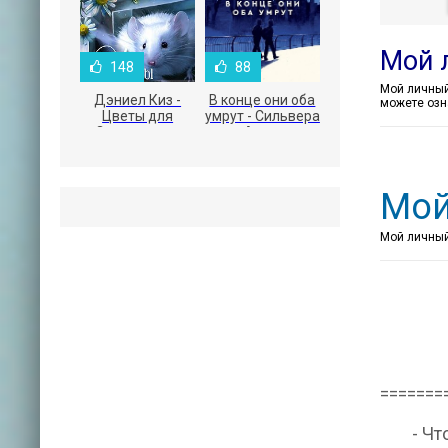
Мой 
148
88
Дэниел Киз -
В конце они оба
можете озн
Цветы для
умрут - Сильвера
Элджернона
Адам
Мой
Мой личный 
=======
- Что 