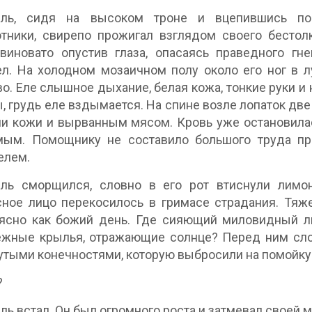
ель, сидя на высоком троне и вцепившись п
тники, свирепо прожигал взглядом своего бестол
 виновато опустив глаза, опасаясь праведного гн
л. На холодном мозаичном полу около его ног в л
о. Еле слышное дыхание, белая кожа, тонкие руки и 
, грудь еле вздымается. На спине возле лопаток д
и кожи и вырванным мясом. Кровь уже остановила
мым. Помощнику не составило большого труда пр
елем.
ель сморщился, словно в его рот втиснули лимо
ное лицо перекосилось в гримасе страдания. Тяжел
 ясно как божий день. Где сияющий миловидный л
жные крылья, отражающие солнце? Перед ним слом
тыми конечностями, которую выбросили на помойку. 
?
ль встал. Он был огромного роста и затмевал своей 