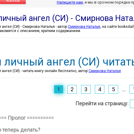
Жалоба
Напишите нам
, и мы в срочном порядке 
личный ангел (СИ) - Смирнова Нат
Мой личный ангел (СИ) - Смирнова Наталья - автор
Смирнова Наталья
, на сайте booksdai
акомится с описанием, кратким содержанием.
 личный ангел (СИ) читат
ангел (СИ) - читать книгу онлайн бесплатно, автор
Смирнова Наталья
1
2
3
4
5
...
Перейти на страницу:
=== Пролог ==========
теперь делать?