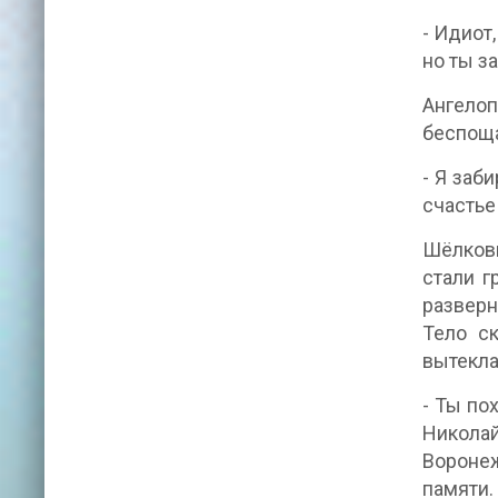
- Идиот
но ты з
Ангелоп
беспоща
- Я заб
счастье
Шёлковы
стали г
разверн
Тело с
вытекла
- Ты по
Николай
Воронеж
памяти.