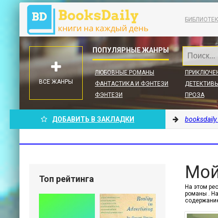
БИБЛИОТЕ
ЛЮБОВНЫЕ РОМАНЫ
ПРИКЛЮЧЕ
ВСЕ ЖАНРЫ
ФАНТАСТИКА И ФЭНТЕЗИ
ДЕТЕКТИВЫ
ФЭНТЕЗИ
ПРОЗА
ДОБАВИТЬ В ЗАКЛАДКИ
booksdaily
Мой
Топ рейтинга
На этом ре
романы . На
содержание