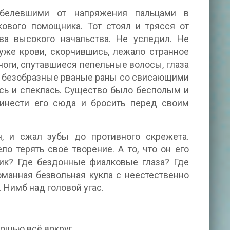
обелевшими от напряжения пальцами в
кового помощника. Тот стоял и трясся от
ева высокого начальства. Не уследил. Не
уже крови, скорчившись, лежало странное
ноги, спутавшиеся пепельные волосы, глаза
ве безобразные рваные раны со свисающими
сь и спеклась. Существо было бесполым и
инести его сюда и бросить перед своим
н, и сжал зубы до противного скрежета.
о терять своё творение. А то, что он его
ик? Где бездонные фиалковые глаза? Где
анная безвольная кукла с неестественно
Нимб над головой угас.
мощью всё вокруг.