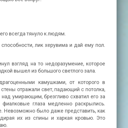
 его всегда тянуло к людям.
е способности, лик херувима и дай ему пол.
инул взгляд на то недоразумение, которое
одкой вышел из большого светлого зала.
драгоценными камушками, от которого в
стены отражали свет, падающий с потолка,
 над умирающим, брезгливо схватил его за
е фиалковые глаза медленно раскрылись.
е. Невозможно было даже представить, как
дирая их из спины и харкая кровью. Это
аю.