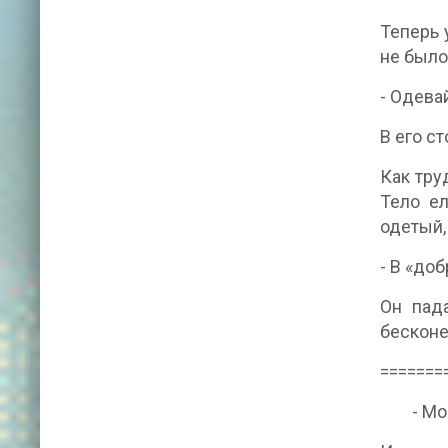
Теперь 
не было
- Одева
В его с
Как тру
Тело ел
одетый,
- В «до
Он пада
бесконе
=======
- Моско