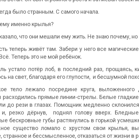
сегда было странным. С самого начала.
чему именно крылья?
сказало, что они мешали ему жить. Не знаю почему, но
усть теперь живёт там. Забери у него все магически
Всё. Теперь это не мой ребёнок.
ль устало потёр лоб, в последний раз, прощаясь, к
сь на свет, благодаря его глупости, и бесшумной пох
кое тело лежало посредине круга, выложенного 
 расходились прямые линии-стрелы. Белые гладкие 
ли до рези в глазах. Помощник медленно склонился
 и, резко дёрнув, поднял голову вверх. Бледны
ые бескровные губы растянулись в горькой усмешк
жное существо ломало с хрустом свои крылья, вы
, странное и бессмысленное, отказаться от жизни в р