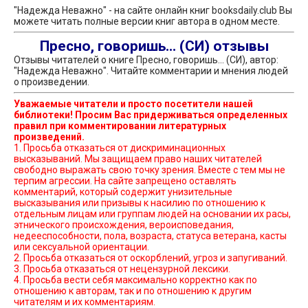
"Надежда Неважно" - на сайте онлайн книг booksdaily.club Вы
можете читать полные версии книг автора в одном месте.
Пресно, говоришь... (СИ) отзывы
Отзывы читателей о книге Пресно, говоришь... (СИ), автор:
"Надежда Неважно". Читайте комментарии и мнения людей
о произведении.
Уважаемые читатели и просто посетители нашей
библиотеки! Просим Вас придерживаться определенных
правил при комментировании литературных
произведений.
1. Просьба отказаться от дискриминационных
высказываний. Мы защищаем право наших читателей
свободно выражать свою точку зрения. Вместе с тем мы не
терпим агрессии. На сайте запрещено оставлять
комментарий, который содержит унизительные
высказывания или призывы к насилию по отношению к
отдельным лицам или группам людей на основании их расы,
этнического происхождения, вероисповедания,
недееспособности, пола, возраста, статуса ветерана, касты
или сексуальной ориентации.
2. Просьба отказаться от оскорблений, угроз и запугиваний.
3. Просьба отказаться от нецензурной лексики.
4. Просьба вести себя максимально корректно как по
отношению к авторам, так и по отношению к другим
читателям и их комментариям.