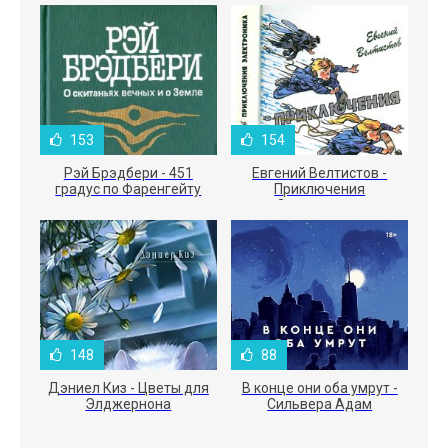
153
154
Рэй Брэдбери - 451
Евгений Велтистов -
градус по Фаренгейту
Приключения
Электроника
148
88
Дэниел Киз - Цветы для
В конце они оба умрут -
Элджернона
Сильвера Адам