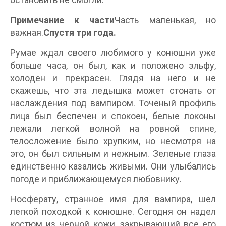
Примечание к части
Часть маленькая, но
важная.
Спустя три года.
Румае ждал своего любимого у конюшни уже
больше часа, он был, как и положено эльфу,
холоден и прекрасен. Глядя на него и не
скажешь, что эта ледышка может стонать от
наслаждения под вампиром. Точеный профиль
лица был беспечен и спокоен, белые локоны
лежали легкой волной на ровной спине,
телосложение было хрупким, но несмотря на
это, он был сильным и нежным. Зеленые глаза
единственно казались живыми. Они улыбались
погоде и приближающемуся любовнику.
Носферату, странное имя для вампира, шел
легкой походкой к конюшне. Сегодня он надел
костюм из черной кожи, закрывающий все его