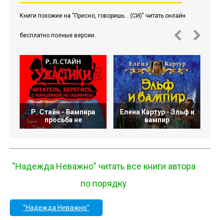
Книги похожие на "Пресно, говоришь... (СИ)" читать онлайн
бесплатно полные версии.
Р. Стайн - Вампира
Елена Картур - Эльф и
А
просьба не
вампир
"Надежда Неважно" читать все книги автора
по порядку
"Надежда Неважно"