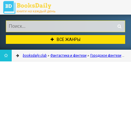
ВСЕ ЖАНРЫ
booksdaily.club
»
Фантастика и фэнтези
»
Городское фэнтези
» Пре
ДОБАВИТЬ
В
ЗАКЛАДКИ