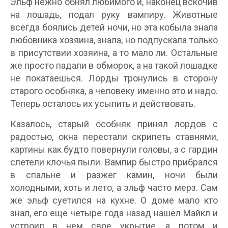
Эльф нежно обнял любимого и, наконец вскочив
на лошадь, подал руку вампиру. Животные
всегда боялись детей ночи, но эта кобыла знала
любовника хозяина, знала, но подпускала только
в присутствии хозяина, а то мало ли. Остальные
же просто падали в обморок, а на такой лошадке
не покатаешься. Лорды тронулись в сторону
старого особняка, а человеку именно это и надо.
Теперь осталось их усыпить и действовать.
Казалось, старый особняк принял лордов с
радостью, окна перестали скрипеть ставнями,
картины как будто повернули головы, а с гардин
слетели клочья пыли. Вампир быстро прибрался
в спальне и разжег камин, ночи были
холодными, хоть и лето, а эльф часто мерз. Сам
же эльф суетился на кухне. О доме мало кто
знал, его еще четыре года назад нашел Майкл и
устроил в нем свое укрытие, а потом и