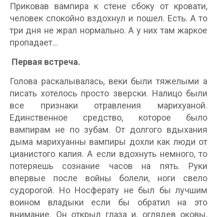
Приковав вампира к стене сбоку от кровати,
человек спокойно вздохнул и пошел. Есть. А то
три дня не жрал нормально. А у них там жаркое
пропадает...
Первая встреча.
Голова раскалывалась, веки были тяжелыми а
писать хотелось просто зверски. Налицо были
все признаки отравления марихуаной.
Единственное средство, которое было
вампирам не по зубам. От долгого вдыхания
дыма марихуанны вампиры дохли как люди от
цианистого калия. А если вдохнуть немного, то
потеряешь сознание часов на пять. Руки
впервые после войны болели, ноги свело
судорогой. Но Носферату не был бы лучшим
воином владыки если бы обратил на это
внимание. Он открыл глаза и, оглядев оковы,