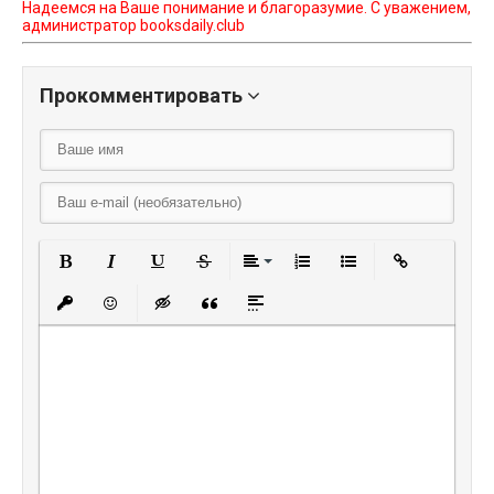
Надеемся на Ваше понимание и благоразумие. С уважением,
администратор booksdaily.club
Прокомментировать
Полужирный
Курсив
Подчеркнутый
Зачеркнутый
Выравнивание
Нумерованный списо
Маркированный
Вставить
Вставить защищенную ссылку
Вставить смайлик
Вставка скрытого текста
Вставка цитаты
Вставка спойлера