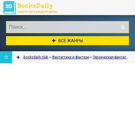
ВСЕ ЖАНРЫ
booksdaily.club
»
Фантастика и фэнтези
»
Героическая фантастика
ДОБАВИТЬ
В
ЗАКЛАДКИ