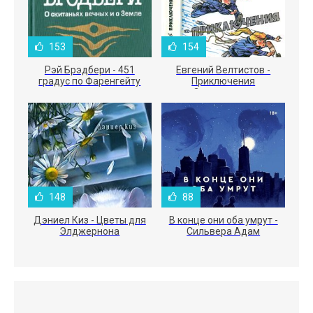
153
154
Рэй Брэдбери - 451
Евгений Велтистов -
градус по Фаренгейту
Приключения
Электроника
148
88
Дэниел Киз - Цветы для
В конце они оба умрут -
Элджернона
Сильвера Адам