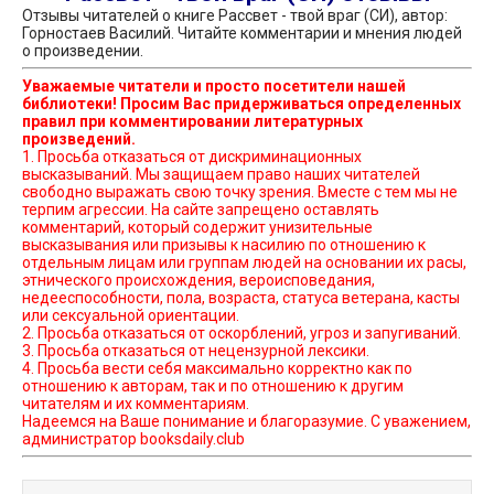
Отзывы читателей о книге Рассвет - твой враг (СИ), автор:
Горностаев Василий. Читайте комментарии и мнения людей
о произведении.
Уважаемые читатели и просто посетители нашей
библиотеки! Просим Вас придерживаться определенных
правил при комментировании литературных
произведений.
1. Просьба отказаться от дискриминационных
высказываний. Мы защищаем право наших читателей
свободно выражать свою точку зрения. Вместе с тем мы не
терпим агрессии. На сайте запрещено оставлять
комментарий, который содержит унизительные
высказывания или призывы к насилию по отношению к
отдельным лицам или группам людей на основании их расы,
этнического происхождения, вероисповедания,
недееспособности, пола, возраста, статуса ветерана, касты
или сексуальной ориентации.
2. Просьба отказаться от оскорблений, угроз и запугиваний.
3. Просьба отказаться от нецензурной лексики.
4. Просьба вести себя максимально корректно как по
отношению к авторам, так и по отношению к другим
читателям и их комментариям.
Надеемся на Ваше понимание и благоразумие. С уважением,
администратор booksdaily.club