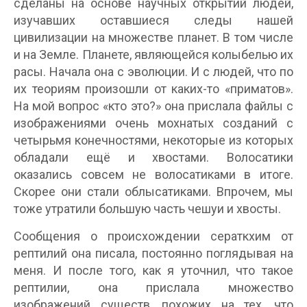
сделаны на основе научных открытий людей,
изучавших оставшиеся следы нашей
цивилизации на множестве планет. В том числе
и на Земле. Планете, являющейся колыбелью их
расы. Начала она с эволюции. И с людей, что по
их теориям произошли от каких-то «приматов».
На мой вопрос «кто это?» она прислала файлы с
изображениями очень мохнатых созданий с
четырьмя конечностями, некоторые из которых
обладали ещё и хвостами. Волосатики
оказались совсем не волосатиками в итоге.
Скорее они стали облысатиками. Впрочем, мы
тоже утратили большую часть чешуи и хвосты.
Сообщения о происхождении сераткхим от
рептилий она писала, постоянно поглядывая на
меня. И после того, как я уточнил, что такое
рептилии, она прислала множество
изображений существ, похожих на тех, что