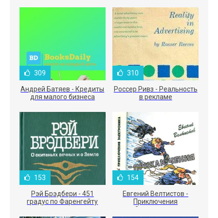
309
310
Андрей Батяев - Кредиты
Россер Ривз - Реальность
для малого бизнеса
в рекламе
153
154
Рэй Брэдбери - 451
Евгений Велтистов -
градус по Фаренгейту
Приключения
Электроника