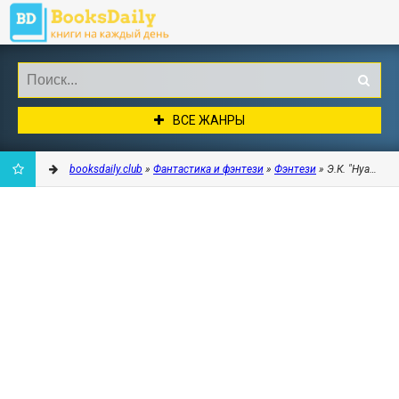
ВСЕ ЖАНРЫ
booksdaily.club
»
Фантастика и фэнтези
»
Фэнтези
» Э.К. "Нуар" (С
ДОБАВИТЬ
В
ЗАКЛАДКИ