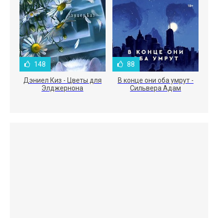
148
88
Дэниел Киз - Цветы для
В конце они оба умрут -
Элджернона
Сильвера Адам