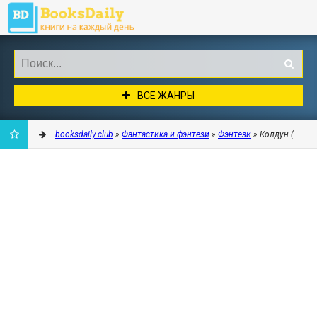
ВСЕ ЖАНРЫ
booksdaily.club
»
Фантастика и фэнтези
»
Фэнтези
» Колдун (СИ) -
ДОБАВИТЬ
В
ЗАКЛАДКИ