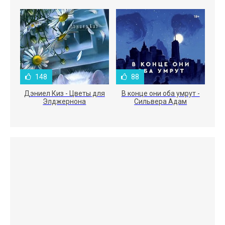
Электроника
148
88
Дэниел Киз - Цветы для
В конце они оба умрут -
Элджернона
Сильвера Адам