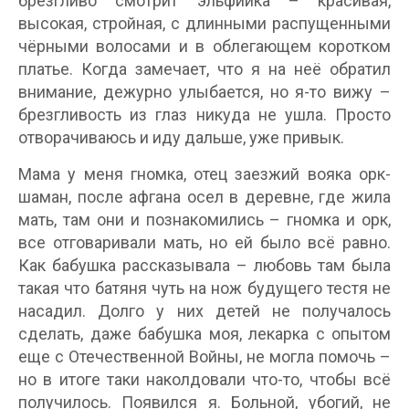
брезгливо смотрит эльфийка – красивая,
высокая, стройная, с длинными распущенными
чёрными волосами и в облегающем коротком
платье. Когда замечает, что я на неё обратил
внимание, дежурно улыбается, но я-то вижу –
брезгливость из глаз никуда не ушла. Просто
отворачиваюсь и иду дальше, уже привык.
Мама у меня гномка, отец заезжий вояка орк-
шаман, после афгана осел в деревне, где жила
мать, там они и познакомились – гномка и орк,
все отговаривали мать, но ей было всё равно.
Как бабушка рассказывала – любовь там была
такая что батяня чуть на нож будущего тестя не
насадил. Долго у них детей не получалось
сделать, даже бабушка моя, лекарка с опытом
еще с Отечественной Войны, не могла помочь –
но в итоге таки наколдовали что-то, чтобы всё
получилось. Появился я. Больной, убогий, не