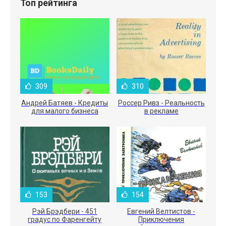
Топ рейтинга
309
310
Андрей Батяев - Кредиты
Россер Ривз - Реальность
для малого бизнеса
в рекламе
153
154
Рэй Брэдбери - 451
Евгений Велтистов -
градус по Фаренгейту
Приключения