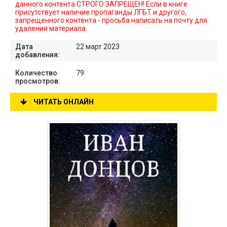
данного контента СТРОГО ЗАПРЕЩЕН! Если в книге
присутствует наличие пропаганды ЛГБТ и другого,
запрещенного контента - просьба написать на почту для
удаления материала.
Дата
22 март 2023
добавления:
Количество
79
просмотров:
ЧИТАТЬ ОНЛАЙН