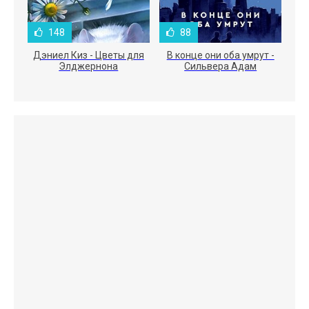
148
88
Дэниел Киз - Цветы для
В конце они оба умрут -
Элджернона
Сильвера Адам