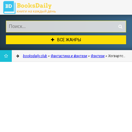
ВСЕ ЖАНРЫ
booksdaily.club
»
Фантастика и фэнтези
»
Фэнтези
» Хогвартс: не
ДОБАВИТЬ
В
ЗАКЛАДКИ