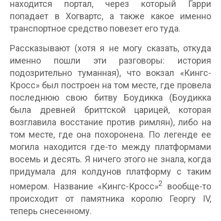
находится портал, через который Гарри
попадает в Хогвартс, а также какое именно
транспортное средство повезет его туда.
Рассказывают (хотя я не могу сказать, откуда
именно пошли эти разговоры: история
подозрительно туманная), что вокзал «Кингс-
Кросс» был построен на том месте, где провела
последнюю свою битву Боудикка (Боудикка
была древней бриттской царицей, которая
возглавила восстание против римлян), либо на
том месте, где она похоронена. По легенде ее
могила находится где-то между платформами
восемь и десять. Я ничего этого не знала, когда
придумала для колдунов платформу с таким
2
номером. Название «Кингс-Кросс»
вообще-то
происходит от памятника королю Георгу IV,
теперь снесенному.