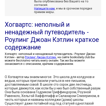
была опубликована без Вашего на то
согласия.
Напишите нам
, и мы в срочном порядке
примем меры.
Хогвартс: неполный и
ненадежный путеводитель -
Роулинг Джоан Кэтлин краткое
содержание
Хогвартс: неполный и ненадежный путеводитель - Роулинг Джоан
Кэтлин - автор
Роулинг Джоан Кэтлин
, на сайте booksdaily.club Вы
можете бесплатно читать книгу онлайн. Так же Вы можете
ознакомится с описанием, кратким содержанием.
О Хогвартсе мы знаем многое. Это школа для колдунов и
ведьм, которых пригласили учиться в нее письмом,
доставляемым совой. В школе сто сорок две лестницы,
которые движутся, как если бы у них был собственный разум.
Она была основана Годриком Гриффиндором, Роуэной
Равенкло, Хельгой Хаффлпафф и Салазаром Слизерином, в
честь которых и названы колледжи (дома) школы.
Существует даже потайной ход под статуей одноглазой