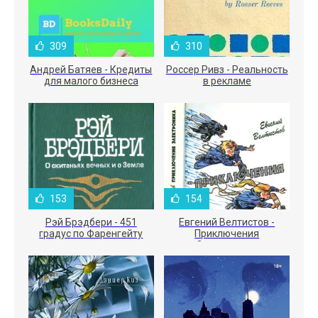
309
310
Андрей Батяев - Кредиты
Россер Ривз - Реальность
для малого бизнеса
в рекламе
153
154
Рэй Брэдбери - 451
Евгений Велтистов -
градус по Фаренгейту
Приключения
Электроника