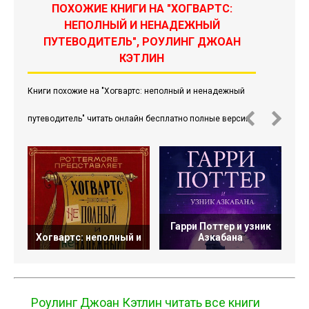
ПОХОЖИЕ КНИГИ НА "ХОГВАРТС:
НЕПОЛНЫЙ И НЕНАДЕЖНЫЙ
ПУТЕВОДИТЕЛЬ", РОУЛИНГ ДЖОАН
КЭТЛИН
Книги похожие на "Хогвартс: неполный и ненадежный
путеводитель" читать онлайн бесплатно полные версии.
Гарри Поттер и узник
Г
Хогвартс: неполный и
Азкабана
Роулинг Джоан Кэтлин читать все книги