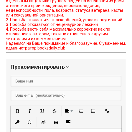
отдельным лицам или группам людей на основании их расы,
этнического происхождения, вероисповедания,
недееспособности, пола, возраста, статуса ветерана, касты
или сексуальной ориентации.
2. Просьба отказаться от оскорблений, угроз и запугиваний.
3. Просьба отказаться от нецензурной лексики.
4. Просьба вести себя максимально корректно как по
отношению к авторам, так и по отношению к другим
читателям и их комментариям.
Надеемся на Ваше понимание и благоразумие. С уважением,
администратор booksdaily.club
Прокомментировать
Полужирный
Курсив
Подчеркнутый
Зачеркнутый
Выравнивание
Нумерованный списо
Маркированный
Вставить
Вставить защищенную ссылку
Вставить смайлик
Вставка скрытого текста
Вставка цитаты
Вставка спойлера