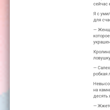
сейчас е
Я с уми
для сча
— Женщи
которое
украшен
Кролина
ловушку
— Салех
робкая 
Невысок
на камн
десять 
— Жжетс