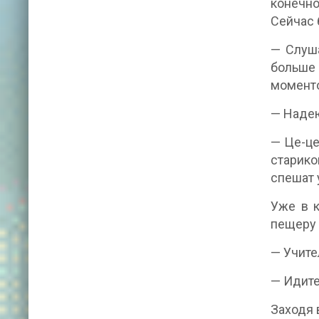
конечно
Сейчас 
— Слуша
больше 
момент
— Надею
— Це-це
старико
спешат 
Уже в к
пещеру 
— Учите
— Идите
Заходя в