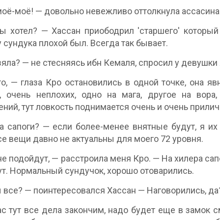
оё-моё! — довольно невежливо оттолкнула ассасина К
ы хотел? — Хассан приободрил 'старшего' которы
у сундука плохой был. Всегда так бывает.
зяла? — не стесняясь ибн Кемаля, спросил у девушки 
о, — глаза Кро остановились в одной точке, она 
, очень неплохих, одно на мага, другое на вора,
ний, тут ловкость поднимается очень и очень прилич
а сапоги? — если более-менее внятные будут, я их 
се вещи давно не актуальны для моего 72 уровня.
не подойдут, — расстроила меня Кро. — На хилера сап
ут. Нормальный сундучок, хорошо отоварились.
ы все? — поинтересовался Хассан — Наговорились, да?
с тут все дела закончим, надо будет еще в замок см