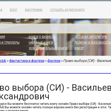
КА
БЛОГ
БИОГРАФИИ
СЛУШАТЬ АУДИОКНИГИ
НИЯ
КНИГИ О БИЗНЕСЕ
ДЕТСКАЯ ЛИТЕРАТУРА
 И ТРИЛЛЕРЫ
НАУЧНЫЕ КНИГИ
РЕЛИГИЯ И ДУХОВНОСТЬ
ДОКУМЕНТАЛЬНЫЕ КНИГИ
ЮМОР
.club
»
Фантастика и фэнтези
»
Фэнтези
» Право выбора (СИ) - Василь
во выбора (СИ) - Василье
ксандрович
урсе Вы можете бесплатно читать книгу онлайн Право выбора (СИ) - Васильев
.club Вы можете онлайн читать полную версию книги без регистрации и sms.
ем о произведении