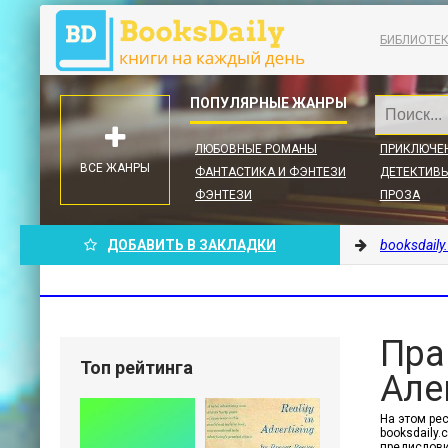
БИБЛИОТЕ
ЛЮБОВНЫЕ РОМАНЫ
ПРИКЛЮЧЕ
ВСЕ ЖАНРЫ
ФАНТАСТИКА И ФЭНТЕЗИ
ДЕТЕКТИВЫ
ФЭНТЕЗИ
ПРОЗА
ДОБАВИТЬ В ЗАКЛАДКИ
booksdaily
Пра
Топ рейтинга
Але
На этом рес
booksdaily
предислови