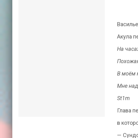
Василь
Акула п
На часа
Похожая
В моём 
Мне над
St1m
Глава п
в котор
— Сундо