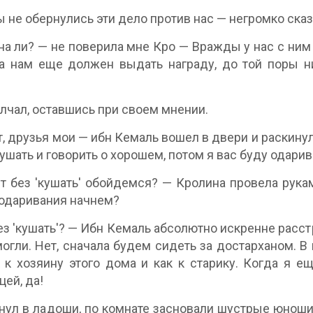
ы не обернулись эти дело против нас — негромко сказ
на ли? — не поверила мне Кро — Вражды у нас с ним 
 нам еще должен выдать награду, до той поры ни
лчал, оставшись при своем мнении.
т, друзья мои — ибн Кемаль вошел в двери и раскинул
ушать и говорить о хорошем, потом я вас буду одарив
 без 'кушать' обойдемся? — Кролина провела рука
 одаривания начнем?
ез 'кушать'? — Ибн Кемаль абсолютно искренне расст
огли. Нет, сначала будем сидеть за достарханом. В
 к хозяину этого дома и как к старику. Когда я е
цей, да!
нул в ладоши, по комнате засновали шустрые юноши