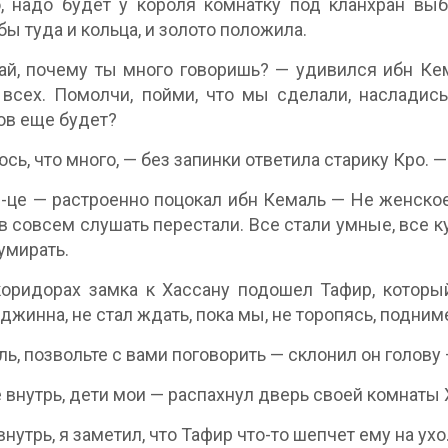
, надо будет у короля комнатку под кланхран выб
бы туда и кольца, и золото положила.
й, почему ты много говоришь? — удивился ибн Ке
всех. Помолчи, пойми, что мы сделали, насладись
ов еще будет?
сь, что много, — без запинки ответила старику Кро. 
-це — растроенно поцокал ибн Кемаль — Не женское 
в совсем слушать перестали. Все стали умные, все к
умирать.
оридорах замка к Хассану подошел Тафир, который
джинна, не стал ждать, пока мы, не торопясь, подни
ль, позвольте с вами поговорить — склонил он голову
 внутрь, дети мои — распахнул дверь своей комнаты 
нутрь, я заметил, что Тафир что-то шепчет ему на ухо