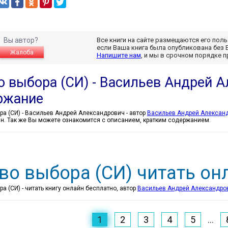
Вы автор?
Все книги на сайте размещаются его пол
если Ваша книга была опубликована без 
Жалоба
Напишите нам
, и мы в срочном порядке 
о выбора (СИ) - Васильев Андрей 
ржание
Право выбора (СИ) - Васильев Андрей Александрович - автор
Васильев Андрей Алексан
йн. Так же Вы можете ознакомится с описанием, кратким содержанием.
во выбора (СИ) читать он
а (СИ) - читать книгу онлайн бесплатно, автор
Васильев Андрей Александро
1
2
3
4
5
...