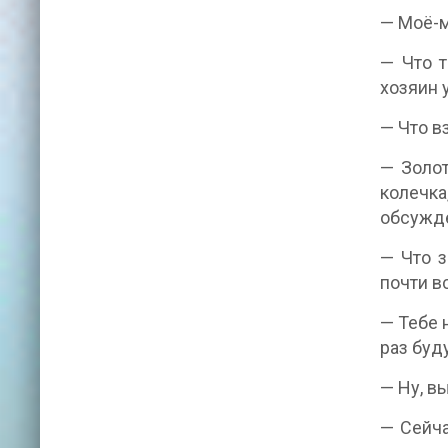
— Моё-м
— Что т
хозяин 
— Что в
— Золот
колечка
обсужде
— Что з
почти в
— Тебе 
раз буд
— Ну, в
— Сейча