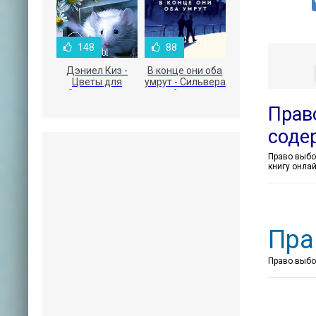
148
88
Дэниел Киз -
В конце они оба
Цветы для
умрут - Сильвера
Элджернона
Адам
Прав
соде
книгу онла
Пра
Право выбор