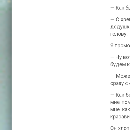
— Как б
— С хре
дедушка
голову.
Я промо
— Ну во
будем к
— Может
сразу с
— Как б
мне пом
мне как
красави
Он хлоп