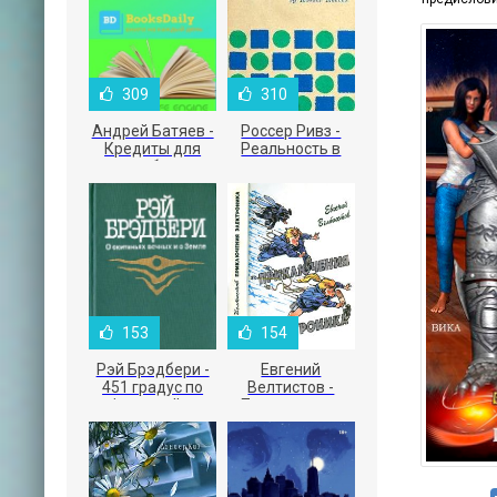
309
310
Андрей Батяев -
Россер Ривз -
Кредиты для
Реальность в
малого бизнеса
рекламе
153
154
Рэй Брэдбери -
Евгений
451 градус по
Велтистов -
Фаренгейту
Приключения
Электроника