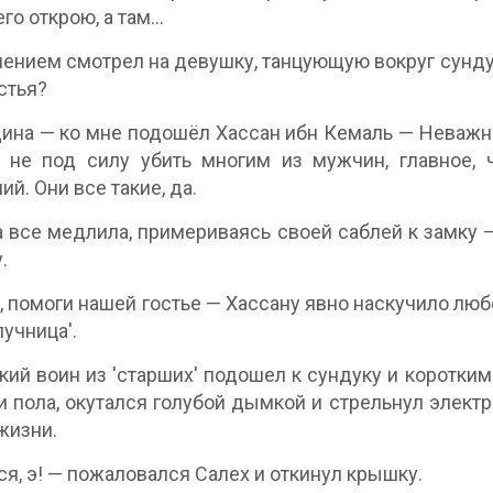
го открою, а там...
лением смотрел на девушку, танцующую вокруг сунду
стья?
на — ко мне подошёл Хассан ибн Кемаль — Неважно,
 не под силу убить многим из мужчин, главное, 
ий. Они все такие, да.
 все медлила, примериваясь своей саблей к замку — 
.
, помоги нашей гостье — Хассану явно наскучило люб
лучница'.
ий воин из 'старших' подошел к сундуку и коротким 
и пола, окутался голубой дымкой и стрельнул элект
жизни.
я, э! — пожаловался Салех и откинул крышку.