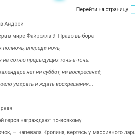
Перейти на страницу:
ев Андрей
ера в мире Файролла 9. Право выбора
х полночь, впереди ночь,
 на сотню предыдущих точь-в-точь.
календаре нет ни суббот, ни воскресений,
оело умирать и ждать воскрешения...
ервая
ой героя награждают по-всякому
чок, — напевала Кролина, вертясь у массивного ларц