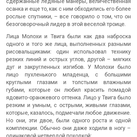
сдержанные ледяные манеры, величественная
осанка и еще то, как с ним обходились его более
рослые спутники, – все говорило о том, что он
безоговорочный лидер в этой веселой троице.
Лица Молохи и Твига были как два наброска
одного и того же лица, выполненных разными
рисовальщиками: один использовал технику
резких линий и острых углов, другой – мягких
дуг и закругленных изгибов. У Молохи было
лицо пухленького младенца, с большими
круглыми глазами и толстыми влажными
губами, которые он любил красить помадой
ядовито-оранжевого оттенка. Лицо у Твига было
резким и умным, с острыми, живыми глазами,
которые, казалось, подмечали любое движение.
Но они, эти двое, были одного роста и одной
комплекции. Обычно они даже ходили в ногу –
одинаковой нетвердой походкой: