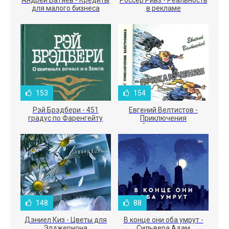
для малого бизнеса
в рекламе
153
154
Рэй Брэдбери - 451
Евгений Велтистов -
градус по Фаренгейту
Приключения
Электроника
148
88
Дэниел Киз - Цветы для
В конце они оба умрут -
Элджернона
Сильвера Адам