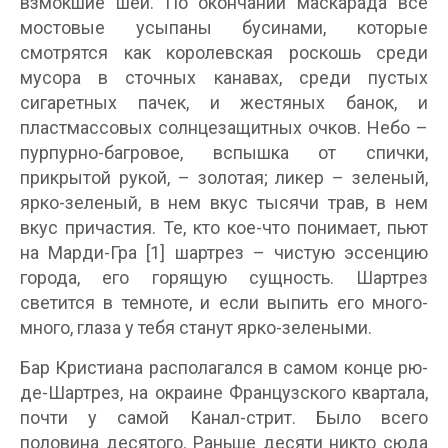
взмокшие шеи. По окончании маскарада все
мостовые усыпаны бусинами, которые
смотрятся как королевская роскошь среди
мусора в сточных канавах, среди пустых
сигаретных пачек, и жестяных банок, и
пластмассовых солнцезащитных очков. Небо –
пурпурно-багровое, вспышка от спички,
прикрытой рукой, – золотая; ликер – зеленый,
ярко-зеленый, в нем вкус тысячи трав, в нем
вкус причастия. Те, кто кое-что понимает, пьют
на Марди-Гра [1] шартрез – чистую эссенцию
города, его горящую сущность. Шартрез
светится в темноте, и если выпить его много-
много, глаза у тебя станут ярко-зелеными.
Бар Кристиана располагался в самом конце рю-
де-Шартрез, на окраине Французского квартала,
почти у самой Канал-стрит. Было всего
половина десятого. Раньше десяти никто сюда