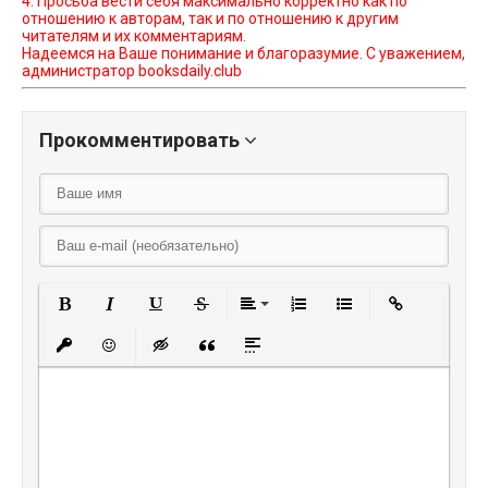
4. Просьба вести себя максимально корректно как по
отношению к авторам, так и по отношению к другим
читателям и их комментариям.
Надеемся на Ваше понимание и благоразумие. С уважением,
администратор booksdaily.club
Прокомментировать
Полужирный
Курсив
Подчеркнутый
Зачеркнутый
Выравнивание
Нумерованный списо
Маркированный
Вставить
Вставить защищенную ссылку
Вставить смайлик
Вставка скрытого текста
Вставка цитаты
Вставка спойлера