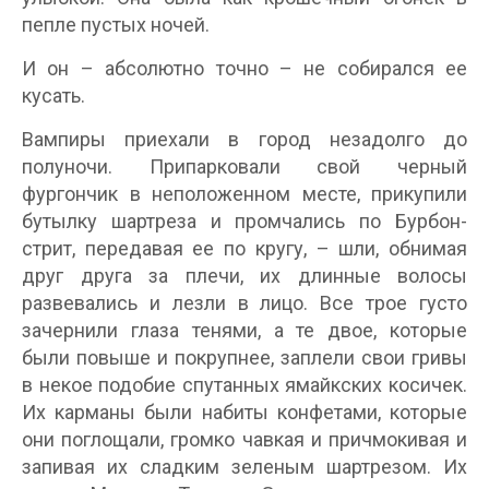
пепле пустых ночей.
И он – абсолютно точно – не собирался ее
кусать.
Вампиры приехали в город незадолго до
полуночи. Припарковали свой черный
фургончик в неположенном месте, прикупили
бутылку шартреза и промчались по Бурбон-
стрит, передавая ее по кругу, – шли, обнимая
друг друга за плечи, их длинные волосы
развевались и лезли в лицо. Все трое густо
зачернили глаза тенями, а те двое, которые
были повыше и покрупнее, заплели свои гривы
в некое подобие спутанных ямайкских косичек.
Их карманы были набиты конфетами, которые
они поглощали, громко чавкая и причмокивая и
запивая их сладким зеленым шартрезом. Их