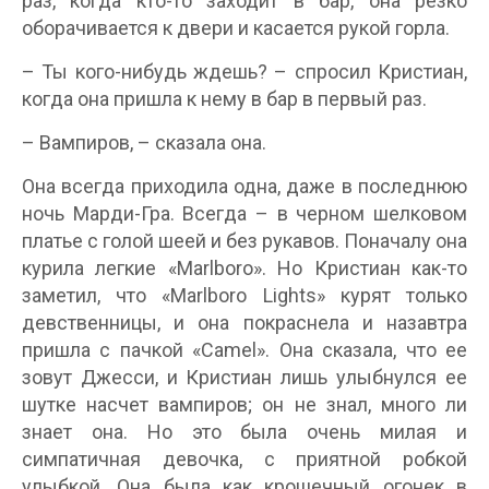
раз, когда кто-то заходит в бар, она резко
оборачивается к двери и касается рукой горла.
– Ты кого-нибудь ждешь? – спросил Кристиан,
когда она пришла к нему в бар в первый раз.
– Вампиров, – сказала она.
Она всегда приходила одна, даже в последнюю
ночь Марди-Гра. Всегда – в черном шелковом
платье с голой шеей и без рукавов. Поначалу она
курила легкие «Marlboro». Но Кристиан как-то
заметил, что «Marlboro Lights» курят только
девственницы, и она покраснела и назавтра
пришла с пачкой «Camel». Она сказала, что ее
зовут Джесси, и Кристиан лишь улыбнулся ее
шутке насчет вампиров; он не знал, много ли
знает она. Но это была очень милая и
симпатичная девочка, с приятной робкой
улыбкой. Она была как крошечный огонек в