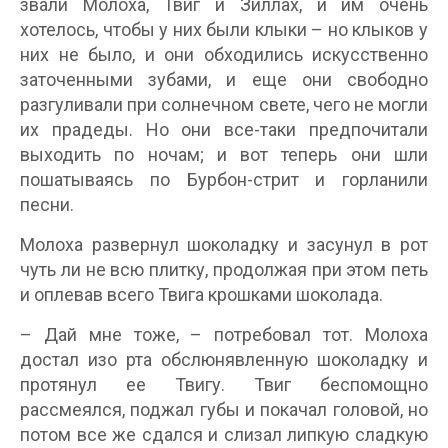
звали Молоха, Твиг и Зиллах, и им очень
хотелось, чтобы у них были клыки – но клыков у
них не было, и они обходились искусственно
заточенными зубами, и еще они свободно
разгуливали при солнечном свете, чего не могли
их прадеды. Но они все-таки предпочитали
выходить по ночам; и вот теперь они шли
пошатываясь по Бурбон-стрит и горланили
песни.
Молоха развернул шоколадку и засунул в рот
чуть ли не всю плитку, продолжая при этом петь
и оплевав всего Твига крошками шоколада.
– Дай мне тоже, – потребовал тот. Молоха
достал изо рта обслюнявленную шоколадку и
протянул ее Твигу. Твиг беспомощно
рассмеялся, поджал губы и покачал головой, но
потом все же сдался и слизал липкую сладкую