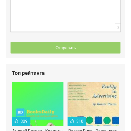
0
Отправить
Топ рейтинга
309
310
Андрей Батяев - Кредиты
Россер Ривз - Реальность