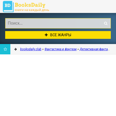
ВСЕ ЖАНРЫ
booksdaily.club
»
Фантастика и фэнтези
»
Детективная фантастика
ДОБАВИТЬ
В
ЗАКЛАДКИ