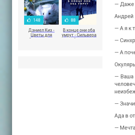
— Даже 
Андрей 
148
88
— А я к 
Дэниел Киз -
В конце они оба
Цветы для
умрут - Сильвера
— Синхр
Элджернона
Адам
— А поч
Окуляры
— Ваша 
человеч
неизбеж
— Значи
Ада в о
— Мечта