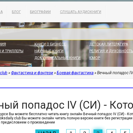
КА
БЛОГ
БИОГРАФИИ
СЛУШАТЬ АУДИОКНИГИ
НИЯ
КНИГИ О БИЗНЕСЕ
ДЕТСКАЯ ЛИТЕРАТУРА
 И ТРИЛЛЕРЫ
НАУЧНЫЕ КНИГИ
РЕЛИГИЯ И ДУХОВНОСТЬ
ДОКУМЕНТАЛЬНЫЕ КНИГИ
ЮМОР
.club
»
Фантастика и фэнтези
»
Боевая фантастика
» Вечный попадос IV
ный попадос IV (СИ) - Кот
урсе Вы можете бесплатно читать книгу онлайн Вечный попадос IV (СИ) - Кот
ooksdaily.club Вы можете онлайн читать полную версию книги без регистраци
 предисловием о произведении