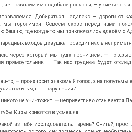
т, не позволим им подобной роскоши, — усмехаюсь и 
правляемся. Добираться недалеко — дороги от ка
 а мы торопимся. Совсем скоро перед нами появ
ю башню, где когда-то мы приключались вдвоём с Ад
парадных входов девушка проводит нас в неприметн
юк, через который мы туда проникнем, — показыв
я прямоугольник. — Так нас труднее будет отследит
ец-то, — произносит знакомый голос, а из полутьмы 
уничтожить ядро разрушения?
 никого не уничтожит! — неприветливо отзывается Пап
губы Киры кривятся в усмешке.
какой из тебя исследователь, парень? Считай, прост
ничтожать до того, как процессы станут необратимы