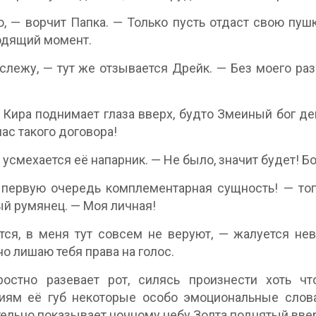
, — ворчит Папка. — Только пусть отдаст свою пушк
одящий момент.
слежу, — тут же отзывается Дрейк. — Без моего р
.
 Кира поднимает глаза вверх, будто Змеиный бог де
нас такого договора!
 усмехается её напарник. — Не было, значит будет! Бо
первую очередь комплементарная сущность! — топ
й румянец. — Моя личная!
ся, в меня тут совсем не веруют, — жалуется не
о лишаю тебя права на голос.
ростно разевает рот, силясь произнести хоть ч
иям её губ некоторые особо эмоциональные слова
ельно показывает ночному небу Золта поднятый вве