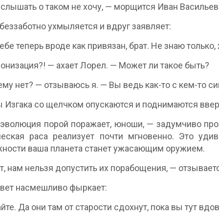
слышать о таком не хочу, — морщится Иван Васильевич
беззаботно ухмыляется и вдруг заявляет:
тебе теперь вроде как привязан, брат. Не знаю только,
онизация?! — ахает Лорел. — Может ли такое быть?
ему нет? — отзываюсь я. — Вы ведь как-то с кем-то с
 Изгака со щелчком опускаются и поднимаются ввер
эволюция порой поражает, юноши, — задумчиво произ
еская раса реализует почти мгновенно. Это удив
ности ваша планета станет ужасающим оружием.
т, нам нельзя допустить их порабощения, — отзываетс
твет насмешливо фыркает:
йте. Да они там от старости сдохнут, пока вы тут вдо