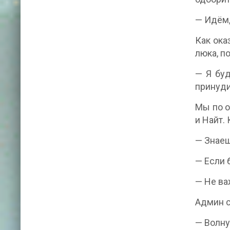
— Идём,
Как ока
люка, п
— Я буд
принуди
Мы по о
и Найт. 
— Знаеш
— Если 
— Не ва
Админ с
— Волн