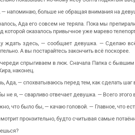
 — напоминаю, больше не обращая внимания на девуш
залось, Ада его совсем не теряла. Пока мы препира
од которой оказалось привычное уже марево телепорт
у ждать здесь, — сообщает девушка. — Сделаю всё
тельно. А вы постарайтесь закончить всё поскорее.
череди спрыгиваем в люк. Сначала Папка с бывшим 
Кира, наконец.
ь, Ада, — спохватываюсь перед тем, как сделать шаг 
бы не я, — сварливо отвечает девушка. — Всего этого 
жно, что было бы, — качаю головой. — Главное, что ес
мотрит пронзительно, будто считывая самые потаён
уешься?