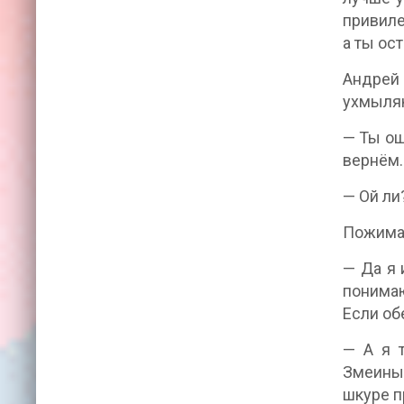
привиле
а ты ос
Андрей 
ухмыля
— Ты ош
вернём.
— Ой ли
Пожима
— Да я 
понимаю
Если об
— А я т
Змеиный
шкуре п