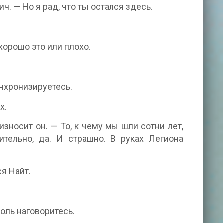
. — Но я рад, что ты остался здесь.
 хорошо это или плохо.
инхронизируетесь.
х.
носит он. — То, к чему мы шли сотни лет,
ительно, да. И страшно. В руках Легиона
я Найт.
воль наговоритесь.