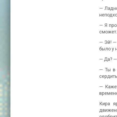
— Ладно
неподх
— Я про
сможет
— Эй! —
было у 
— Да? —
— Ты в 
сердиты
— Кажет
временн
Кира я
движен
одобрит