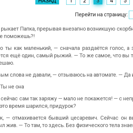
НАЗАД
1
2
3
4
5
Перейти на страницу:
 рыкает Папка, прерывая внезапно возникшую скорбн
не поможешь?!
о ты как маленький, — сначала раздаётся голос, а
тся ещё один, самый рыжий. — То же самое, что вы 
решаю.
ым слова не давали, — отзываюсь на автомате. — Да 
 Ты не она
 сейчас сам так заряжу — мало не покажется! — с не
 это время шарился, придурок?
к, — отмахивается бывший цесаревич. Сейчас он в
ыл жив. — То там, то здесь. Без физического тела зна