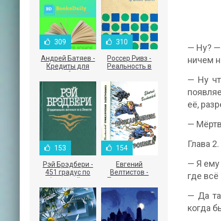
309
310
— Ну? —
Андрей Батяев -
Россер Ривз -
ничем 
Кредиты для
Реальность в
малого бизнеса
рекламе
— Ну чт
появляе
её, раз
— Мёртв
Глава 2.
153
154
— Я ему
Рэй Брэдбери -
Евгений
451 градус по
Велтистов -
где всё
Фаренгейту
Приключения
Электроника
— Да та
когда б