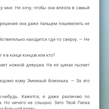
у мне. Не хочу, чтобы она влезла в самый
азрешения она даже пальцем пошевелить не
йствительно находится где-то сверху. — Не
г я в конце концов или кто?
ает ножкой девушка. На её щеках пылает
ведомо кому Змеиный боженька. — За это
то-нибудь. Кажется, я даже различаю по
. Но ничего не слышно. Зато Твой Папка
рх большой палец.