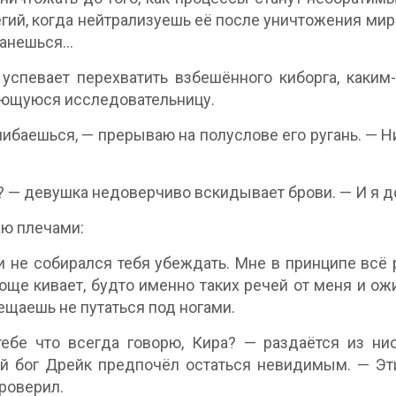
гий, когда нейтрализуешь её после уничтожения мира?
танешься…
успевает перехватить взбешённого киборга, каким
ющуюся исследовательницу.
ибаешься, — прерываю на полуслове его ругань. — Н
? — девушка недоверчиво вскидывает брови. — И я д
ю плечами:
и не собирался тебя убеждать. Мне в принципе всё р
ще кивает, будто именно таких речей от меня и ож
ещаешь не путаться под ногами.
ебе что всегда говорю, Кира? — раздаётся из ни
 бог Дрейк предпочёл остаться невидимым. — Эти
роверил.