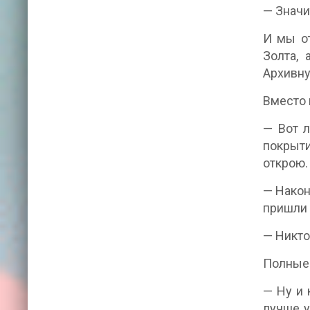
— Значи
И мы от
Золта,
Архивну
Вместо 
— Вот л
покрыти
открою.
— Након
пришли 
— Никто
Полные 
— Ну и 
лучше у