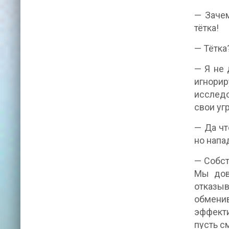
— Зачем
тётка!
— Тётка
— Я не 
игнори
исследо
свои уг
— Да чт
но напа
— Собст
Мы дов
отказыв
обмени
эффекти
пусть с