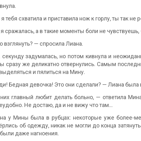
внула.
 я тебя схватила и приставила нож к горлу, ты так не 
 я сражалась, а в такие моменты боли не чувствуешь,
 взглянуть? — спросила Лиана.
 секунду задумалась, но потом кивнула и неожиданн
 сразу же деликатно отвернулись. Самым последни
 выделяться и пялиться на Мину.
ди! Бедная девочка! Это они сделали? — Лиана была 
 них главный любит делать больно, — ответила Мина
еудобно. Не достаю, да и не вижу что там…
на у Мины была в рубцах: некоторые уже более-мен
ёрлись об одежду, никак не могли до конца затянуть
 были даже нагноения.