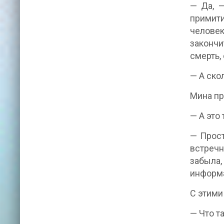
— Да, 
примит
человек
закончи
смерть, 
— А ско
Мина пр
— А это
— Прост
встречн
забыла
информа
С этими
— Что т