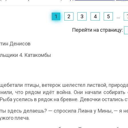
1
2
3
4
5
...
Перейти на страницу:
нтин Денисов
льщики 4. Катакомбы
щебетали птицы, ветерок шелестел листвой, природа
нили, что рядом идёт война. Они начали собирать
 Рыба уселись в рядок на бревне. Девочки остались с
 ты здесь делаешь? — спросила Лиана у Мины, — я н
чужого плеча.