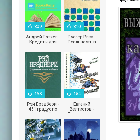
309
310
Андрей Батяев -
Россер Ривз -
Кредиты для
Реальность в
малого бизнеса
рекламе
153
154
Рэй Брэдбери -
Евгений
451 градус по
Велтистов -
Фаренгейту
Приключения
Электроника