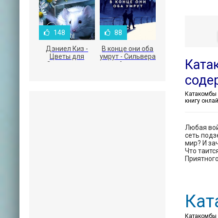
148
88
Дэниел Киз -
В конце они оба
Цветы для
умрут - Сильвера
Ката
Элджернона
Адам
соде
книгу онла
Любая вой
сеть подз
мир? И за
Что таитс
Приятного
Кат
Катакомбы (