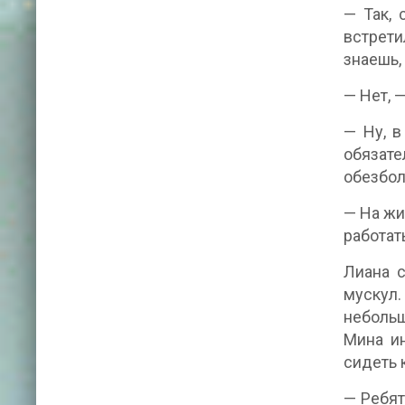
— Так, 
встрети
знаешь,
— Нет, 
— Ну, в
обязат
обезбол
— На жи
работат
Лиана с
мускул.
небольш
Мина ин
сидеть 
— Ребят