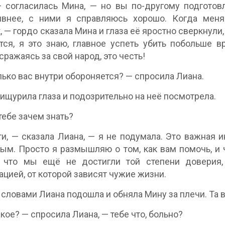
— согласилась Мина, — но вы по-другому подгото
ивнее, с ними я справляюсь хорошо. Когда меня
, — гордо сказала Мина и глаза её яростно сверкнули,
тся, я это знаю, главное успеть убить побольше вр
сражаясь за свой народ, это честь!
лько вас внутри обороняется? — спросила Лиана.
ищурила глаза и подозрительно на неё посмотрела.
 тебе зачем знать?
и, — сказала Лиана, — я не подумала. Это важная 
ым. Просто я размышляю о том, как вам помочь, и 
, что мы ещё не достигли той степени доверия,
цией, от которой зависят чужие жизни.
 словами Лиана подошла и обняла Мину за плечи. Та 
акое? — спросила Лиана, — тебе что, больно?