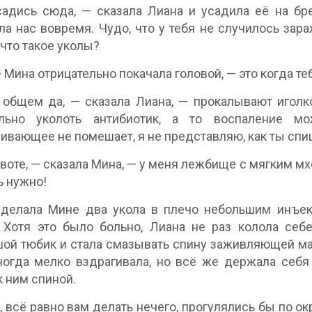
садись сюда, — сказала Лиана и усадила её на бре
ла нас вовремя. Чудо, что у тебя не случилось зар
 что такое уколы?
— Мина отрицательно покачала головой, — это когда те
 общем да, — сказала Лиана, — прокалывают иголк
ельно уколоть антибиотик, а то воспаление м
ивающее не помешает, я не представляю, как ты спи
воте, — сказала Мина, — у меня лежбище с мягким мхо
ь нужно!
делала Мине два укола в плечо небольшим инъект
 Хотя это было больно, Лиана не раз колола себ
ой тюбик и стала смазывать спину заживляющей ма
огда мелко вздрагивала, но всё же держала себя
к ним спиной.
, всё равно вам делать нечего, прогулялись бы по окр