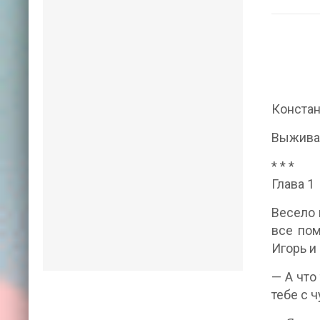
Конста
Выжива
* * *
Глава 1
Весело 
все пом
Игорь и
— А что
тебе с 