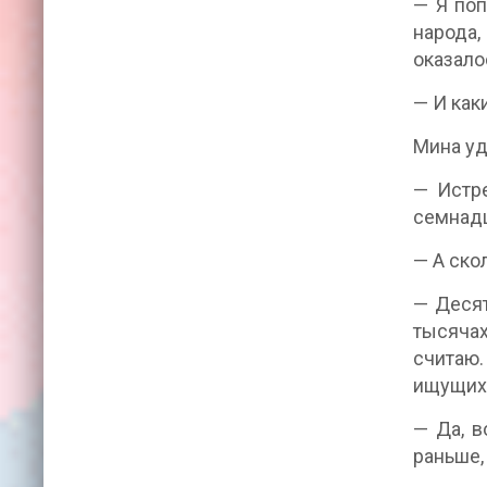
— Я поп
народа,
оказало
— И как
Мина уд
— Истре
семнадц
— А ско
— Десят
тысячах
считаю.
ищущих 
— Да, в
раньше,