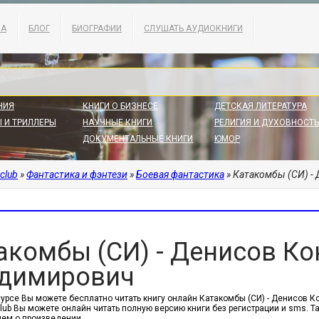
КА
БЛОГ
БИОГРАФИИ
СЛУШАТЬ АУДИОКНИГИ
НИЯ
КНИГИ О БИЗНЕСЕ
ДЕТСКАЯ ЛИТЕРАТУРА
 И ТРИЛЛЕРЫ
НАУЧНЫЕ КНИГИ
РЕЛИГИЯ И ДУХОВНОСТЬ
ДОКУМЕНТАЛЬНЫЕ КНИГИ
ЮМОР
.club
»
Фантастика и фэнтези
»
Боевая фантастика
» Катакомбы (СИ) -
акомбы (СИ) - Денисов Ко
димирович
сурсе Вы можете бесплатно читать книгу онлайн Катакомбы (СИ) - Денисов К
.club Вы можете онлайн читать полную версию книги без регистрации и sms.
ем о произведении