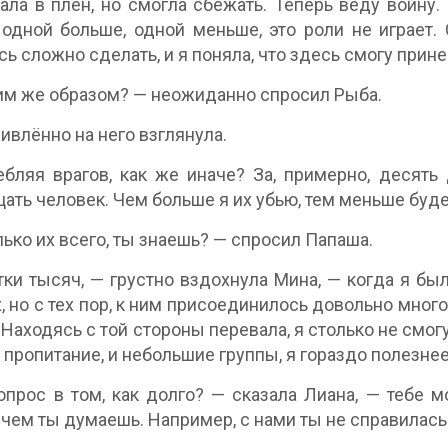
ала в плен, но смогла сбежать. Теперь веду войну
 одной больше, одной меньше, это роли не играет. 
сь сложно сделать, и я поняла, что здесь смогу прин
им же образом? — неожиданно спросил Рыба.
ивлённо на него взглянула.
бляя врагов, как же иначе? За, примерно, десять
ать человек. Чем больше я их убью, тем меньше буде
лько их всего, ты знаешь? — спросил Папаша.
ки тысяч, — грустно вздохнула Мина, — когда я был
, но с тех пор, к ним присоединилось довольно много
 Находясь с той стороны перевала, я столько не смогу
пропитание, и небольшие группы, я гораздо полезнее
опрос в том, как долго? — сказала Лиана, — тебе м
 чем ты думаешь. Например, с нами ты не справилась