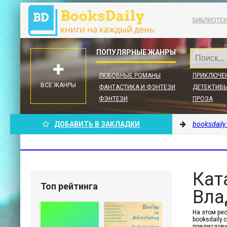
БИБЛИОТЕ
ЛЮБОВНЫЕ РОМАНЫ
ПРИКЛЮЧЕ
ВСЕ ЖАНРЫ
ФАНТАСТИКА И ФЭНТЕЗИ
ДЕТЕКТИВЫ
ФЭНТЕЗИ
ПРОЗА
ДОБАВИТЬ В ЗАКЛАДКИ
booksdaily
Кат
Топ рейтинга
Вла
На этом ре
booksdaily
предислови