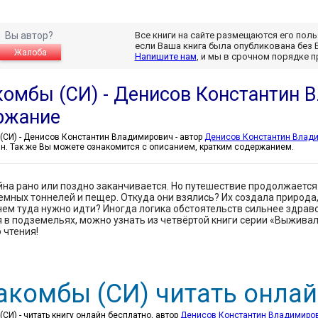
Вы автор?
Все книги на сайте размещаются его пол
если Ваша книга была опубликована без 
Жалоба
Напишите нам
, и мы в срочном порядке 
комбы (СИ) - Денисов Константин 
ржание
Катакомбы (СИ) - Денисов Константин Владимирович - автор
Денисов Константин Влад
йн. Так же Вы можете ознакомится с описанием, кратким содержанием.
на рано или поздно заканчивается. Но путешествие продолжаетс
емных тоннелей и пещер. Откуда они взялись? Их создала природа,
чем туда нужно идти? Иногда логика обстоятельств сильнее здраво
я в подземельях, можно узнать из четвёртой книги серии «Выжива
 чтения!
акомбы (СИ) читать онлай
СИ) - читать книгу онлайн бесплатно, автор
Денисов Константин Владимиро