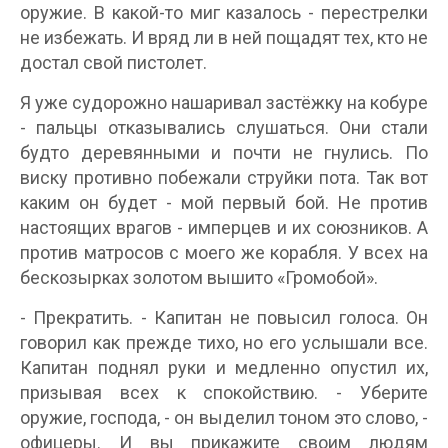
оружие. В какой-то миг казалось - перестрелки
не избежать. И вряд ли в ней пощадят тех, кто не
достал свой пистолет.
Я уже судорожно нашаривал застёжку на кобуре
- пальцы отказывались слушаться. Они стали
будто деревянными и почти не гнулись. По
виску противно побежали струйки пота. Так вот
каким он будет - мой первый бой. Не против
настоящих врагов - имперцев и их союзников. А
против матросов с моего же корабля. У всех на
бескозырках золотом вышито «Громобой».
- Прекратить. - Капитан не повысил голоса. Он
говорил как прежде тихо, но его услышали все.
Капитан поднял руки и медленно опустил их,
призывая всех к спокойствию. - Уберите
оружие, господа, - он выделил тоном это слово, -
офицеры. И вы прикажите своим людям