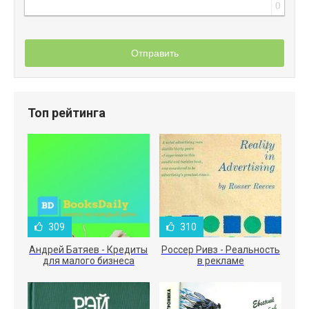
0
Отправить
Топ рейтинга
309
310
Андрей Батяев - Кредиты
Россер Ривз - Реальность
для малого бизнеса
в рекламе