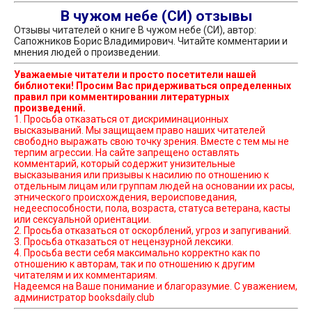
В чужом небе (СИ) отзывы
Отзывы читателей о книге В чужом небе (СИ), автор:
Сапожников Борис Владимирович. Читайте комментарии и
мнения людей о произведении.
Уважаемые читатели и просто посетители нашей
библиотеки! Просим Вас придерживаться определенных
правил при комментировании литературных
произведений.
1. Просьба отказаться от дискриминационных
высказываний. Мы защищаем право наших читателей
свободно выражать свою точку зрения. Вместе с тем мы не
терпим агрессии. На сайте запрещено оставлять
комментарий, который содержит унизительные
высказывания или призывы к насилию по отношению к
отдельным лицам или группам людей на основании их расы,
этнического происхождения, вероисповедания,
недееспособности, пола, возраста, статуса ветерана, касты
или сексуальной ориентации.
2. Просьба отказаться от оскорблений, угроз и запугиваний.
3. Просьба отказаться от нецензурной лексики.
4. Просьба вести себя максимально корректно как по
отношению к авторам, так и по отношению к другим
читателям и их комментариям.
Надеемся на Ваше понимание и благоразумие. С уважением,
администратор booksdaily.club