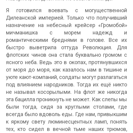
Я готовился воевать с могущественной
Дилеанской империей. Только что получивший
назначение на небесный крейсер «Громобой»
мичманишка с морем надежд и
романтическими бреднями в голове. Все их
быстро выветрила оттуда Революция. Для
флотских чинов она стала буквально громом с
ясного неба. Ведь это в окопах, протянувшихся
от моря до моря, как казалось нам в тишине и
уюте кают-компаний, солдаты могут разлагаться
под влиянием народников. Тогда их ещё никто
не называл косорылыми. На флот же никогда
эта бацилла проникнуть не может. Как слепы мы
были тогда, сидя за круглыми столами, где
всегда было вдоволь еды. Где нам, привыкшим
к яркому свету люминесцентных ламп, понять
тех, кто сидел в вечной тьме наших трюмов,