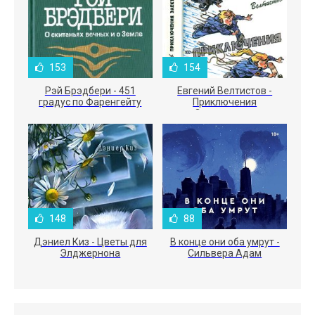
153
154
Рэй Брэдбери - 451
Евгений Велтистов -
градус по Фаренгейту
Приключения
Электроника
148
88
Дэниел Киз - Цветы для
В конце они оба умрут -
Элджернона
Сильвера Адам