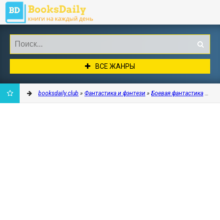
ВСЕ ЖАНРЫ
booksdaily.club
»
Фантастика и фэнтези
»
Боевая фантастика
» В ч
ДОБАВИТЬ
В
ЗАКЛАДКИ