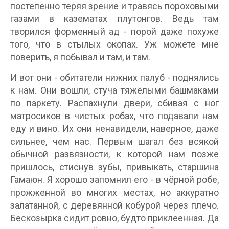
постепенно теряя зрение и травясь пороховыми
газами в казематах плутонгов. Ведь там
творился форменный ад - порой даже похуже
того, что в стылых окопах. Уж можете мне
поверить, я побывал и там, и там.
И вот они - обитатели нижних палуб - поднялись
к нам. Они вошли, стуча тяжёлыми башмаками
по паркету. Распахнули двери, сбивая с ног
матросиков в чистых робах, что подавали нам
еду и вино. Их они ненавидели, наверное, даже
сильнее, чем нас. Первым шагал без всякой
обычной развязности, к которой нам позже
пришлось, стиснув зубы, привыкать, старшина
Гамаюн. Я хорошо запомнил его - в чёрной робе,
прожженной во многих местах, но аккуратно
залатанной, с деревянной кобурой через плечо.
Бескозырка сидит ровно, будто приклеенная. Да