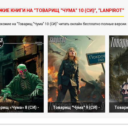
ИЕ КНИГИ НА "ТОВАРИЩ "ЧУМА" 10 (СИ)", "LANPIROT"
охожие на "Товарищ "Чума" 10 (СИ)" читать онлайн бесплатно полные версии.
рищ «Чума» 8 (СИ) -
Товарищ "Чума" 9 (СИ) -
Товари