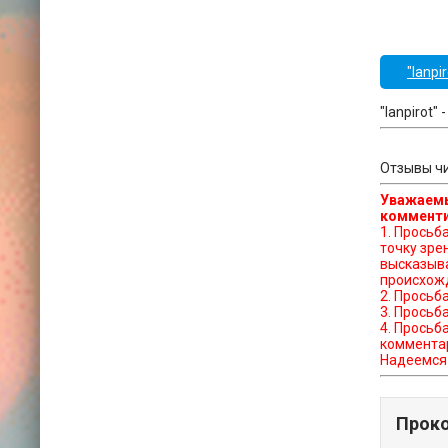
"lanpir
"lanpirot"
Отзывы чи
Уважаемы
комменти
1. Просьба отказат
точку зре
высказыва
происхожд
2. Просьб
3. Просьб
4. Просьб
коммента
Надеемся 
Прок