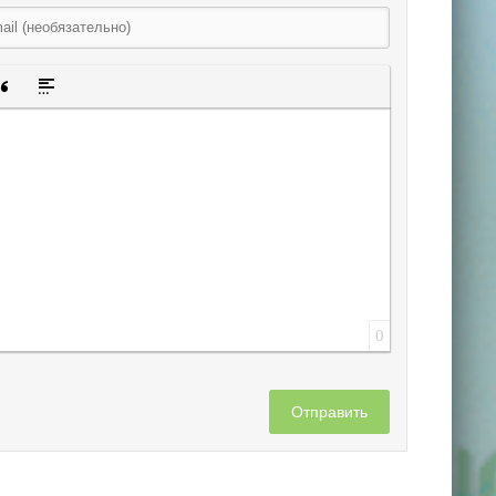
щенную ссылку
 смайлик
авка скрытого текста
Вставка цитаты
Вставка спойлера
0
Отправить