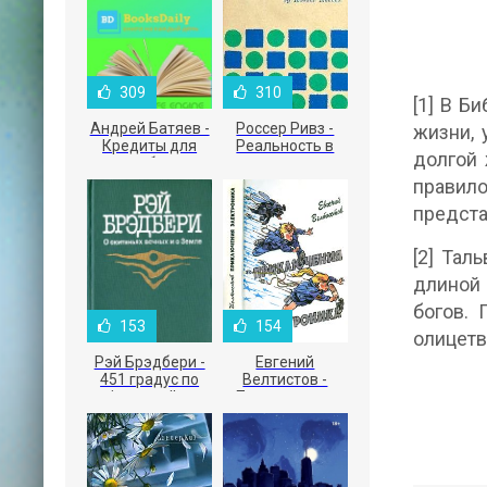
309
310
[1] В Б
Андрей Батяев -
Россер Ривз -
жизни, 
Кредиты для
Реальность в
долгой 
малого бизнеса
рекламе
правил
предста
[2] Тал
длиной 
богов. 
153
154
олицетв
Рэй Брэдбери -
Евгений
451 градус по
Велтистов -
Фаренгейту
Приключения
Электроника