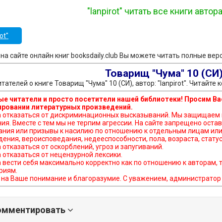
"lanpirot" читать все книги автор
ot"
 - на сайте онлайн книг booksdaily.club Вы можете читать полные ве
Товарищ "Чума" 10 (СИ
тателей о книге Товарищ "Чума" 10 (СИ), автор: "lanpirot". Читайт
е читатели и просто посетители нашей библиотеки! Просим Ва
ровании литературных произведений.
ься от дискриминационных высказываний. Мы защищаем право наших читателей свободно выражать свою
ния. Вместе с тем мы не терпим агрессии. На сайте запрещено ос
ния или призывы к насилию по отношению к отдельным лицам или 
ения, вероисповедания, недееспособности, пола, возраста, статус
а отказаться от оскорблений, угроз и запугиваний.
а отказаться от нецензурной лексики.
а вести себя максимально корректно как по отношению к авторам, 
риям.
на Ваше понимание и благоразумие. С уважением, администратор b
омментировать