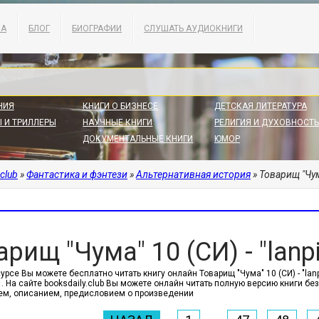
КА
БЛОГ
БИОГРАФИИ
СЛУШАТЬ АУДИОКНИГИ
НИЯ
КНИГИ О БИЗНЕСЕ
ДЕТСКАЯ ЛИТЕРАТУРА
 И ТРИЛЛЕРЫ
НАУЧНЫЕ КНИГИ
РЕЛИГИЯ И ДУХОВНОСТЬ
ДОКУМЕНТАЛЬНЫЕ КНИГИ
ЮМОР
.club
»
Фантастика и фэнтези
»
Альтернативная история
» Товарищ "Чума
рищ "Чума" 10 (СИ) - "lanpi
урсе Вы можете бесплатно читать книгу онлайн Товарищ "Чума" 10 (СИ) - "lanp
 На сайте booksdaily.club Вы можете онлайн читать полную версию книги бе
м, описанием, предисловием о произведении