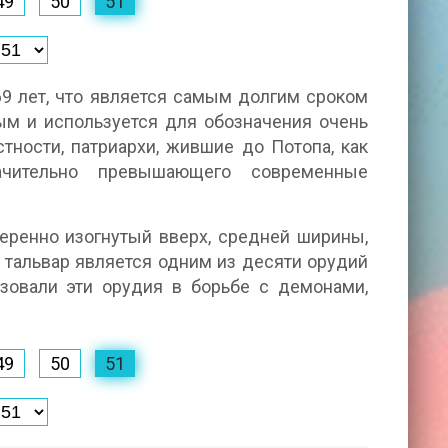
49
50
51
69 лет, что является самым долгим сроком
ым и используется для обозначения очень
тности, патриархи, жившие до Потопа, как
начительно превышающего современные
меренно изогнутый вверх, средней ширины,
 тальвар является одним из десяти орудий
ьзовали эти орудия в борьбе с демонами,
49
50
51