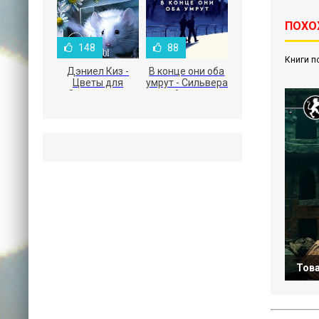
ПОХОЖ
148
88
Книги п
Дэниел Киз -
В конце они оба
Цветы для
умрут - Сильвера
Элджернона
Адам
Това