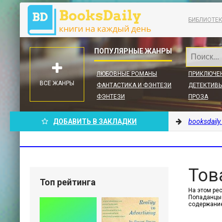
БИБЛИОТЕ
ЛЮБОВНЫЕ РОМАНЫ
ПРИКЛЮЧЕ
ВСЕ ЖАНРЫ
ФАНТАСТИКА И ФЭНТЕЗИ
ДЕТЕКТИВЫ
ФЭНТЕЗИ
ПРОЗА
ДОБАВИТЬ В ЗАКЛАДКИ
booksdaily
Това
Топ рейтинга
На этом рес
Попаданцы .
содержание