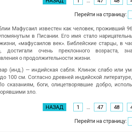
НАЗАД
1
...
47
48
Перейти на страницу:
иблии Мафусаил известен как человек, проживший 9
упомянутым в Писании. Его имя стало нарицательн
жизни, «мафусаилов век». Библейские старцы, в час
о, достигали очень преклонного возраста, з
вления о продолжительности жизни.
ьвар (инд.) — индийская сабля. Клинок слабо или у
до 100 см. Согласно древней индийской литературе,
По сказаниям, боги, олицетворявшие добро, испол
орявшими зло.
НАЗАД
1
...
47
48
Перейти на страницу: