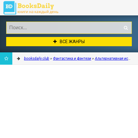
ВСЕ ЖАНРЫ
booksdaily.club
»
Фантастика и фэнтези
»
Альтернативная истори
ДОБАВИТЬ
В
ЗАКЛАДКИ