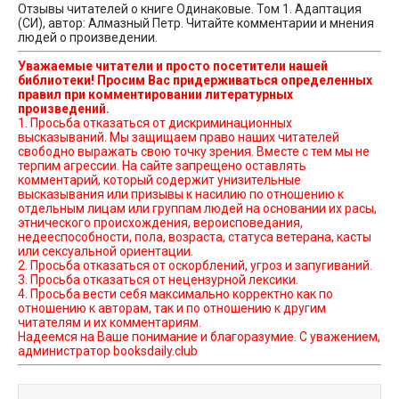
Отзывы читателей о книге Одинаковые. Том 1. Адаптация
(СИ), автор: Алмазный Петр. Читайте комментарии и мнения
людей о произведении.
Уважаемые читатели и просто посетители нашей
библиотеки! Просим Вас придерживаться определенных
правил при комментировании литературных
произведений.
1. Просьба отказаться от дискриминационных
высказываний. Мы защищаем право наших читателей
свободно выражать свою точку зрения. Вместе с тем мы не
терпим агрессии. На сайте запрещено оставлять
комментарий, который содержит унизительные
высказывания или призывы к насилию по отношению к
отдельным лицам или группам людей на основании их расы,
этнического происхождения, вероисповедания,
недееспособности, пола, возраста, статуса ветерана, касты
или сексуальной ориентации.
2. Просьба отказаться от оскорблений, угроз и запугиваний.
3. Просьба отказаться от нецензурной лексики.
4. Просьба вести себя максимально корректно как по
отношению к авторам, так и по отношению к другим
читателям и их комментариям.
Надеемся на Ваше понимание и благоразумие. С уважением,
администратор booksdaily.club