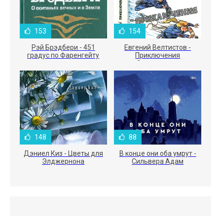
153
154
Рэй Брэдбери - 451
Евгений Велтистов -
градус по Фаренгейту
Приключения
Электроника
148
88
Дэниел Киз - Цветы для
В конце они оба умрут -
Элджернона
Сильвера Адам