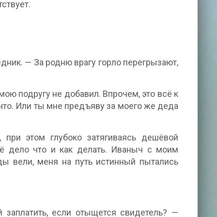
тствует.
дник. — За родню врагу горло перегрызают,
мою подругу не добавил. Впрочем, это всё к
 что. Или ты мне предъяву за моего же деда
 при этом глубоко затягиваясь дешёвой
оё дело что и как делать. Иваныч с моим
ды вели, меня на путь истинный пытались
ой заплатить, если отыщется свидетель? —