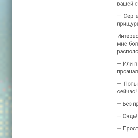
вашей с
— Серге
прищури
Интерес
мне бол
располо
— Или п
проанал
— Попыт
сейчас!
— Без п
— Сядь!
— Прост