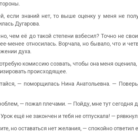
тороны.
й, если знаний нет, то выше оценку у меня не по
лась Дугарова.
но, чем её до такой степени взбесил? Точно не свои
ее-менее относилась. Ворчала, но бывало, что и чет
жении духа.
отребую комиссию созвать, чтобы она меня оценила,
изировать происходящее.
айся, — поморщилась Нина Анатольевна. — Поверь
роблем, — пожал плечами. — Пойду, мне тут сегодня д
 Урок ещё не закончен и тебя не отпускала! — рявкнул
ите, но оставаться нет желания, — спокойно ответил е