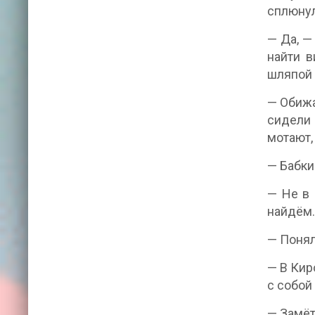
сплюнул
— Да, —
найти в
шляпой 
— Обижа
сидели 
мотают,
— Бабки
— Не в 
найдём.
— Понял
— В Кир
с собой
— Замёт