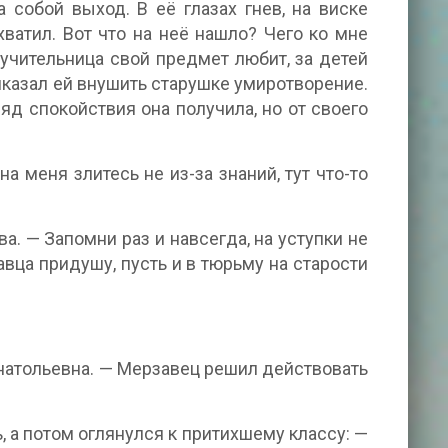
 собой выход. В её глазах гнев, на виске
хватил. Вот что на неё нашло? Чего ко мне
учительница свой предмет любит, за детей
риказал ей внушить старушке умиротворение.
д спокойствия она получила, но от своего
 меня злитесь не из-за знаний, тут что-то
а. — Запомни раз и навсегда, на уступки не
ца придушу, пусть и в тюрьму на старости
натольевна. — Мерзавец решил действовать
ь, а потом оглянулся к притихшему классу: —