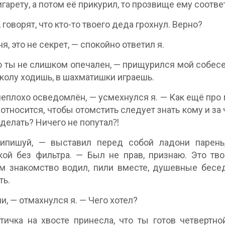
игарету, а потом её прикурил, то прозвище ему соотве
 говорят, что кто-то твоего деда грохнул. Верно?
я, это не секрет, — спокойно ответил я.
о ты не слишком опечален, — прищурился мой собесе
школу ходишь, в шахматишки играешь.
неплохо осведомлён, — усмехнулся я. — Как ещё про 
 относится, чтобы отомстить следует знать кому и за
делать? Ничего не попутал⁈
ипишуй, — выставил перед собой ладони парень,
кой без фильтра. — Был не прав, признаю. Это тв
м знакомство водил, пили вместе, душевные бесе
ть.
и, — отмахнулся я. — Чего хотел?
тичка на хвосте принесла, что ты готов четвертн