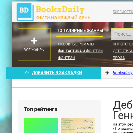
БИБЛИОТЕ
ЛЮБОВНЫЕ РОМАНЫ
ПРИКЛЮЧЕ
ВСЕ ЖАНРЫ
ФАНТАСТИКА И ФЭНТЕЗИ
ДЕТЕКТИВЫ
ФЭНТЕЗИ
ПРОЗА
ДОБАВИТЬ В ЗАКЛАДКИ
booksdaily
Деб
Топ рейтинга
Ген
На этом ре
/ Попаданцы
содержание