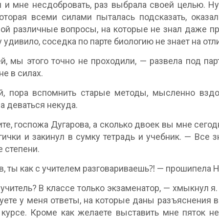
и и мне несдобровать, раз выбрала своей целью. Ну
которая всеми силами пыталась подсказать, оказ
ой различные вопросы, на которые не знал даже пр
 удивило, соседка по парте биологию не знает на отл
й, мы этого точно не проходили, — развела под пар
не в силах.
, пора вспомнить старые методы, мысленно вздох
да деваться некуда.
те, госпожа Дугарова, а сколько двоек вы мне сего
гички и закинул в сумку тетрадь и учебник. — Все з
е степени.
в, ты как с учителем разговариваешь⁈ — прошипела Н
 учитель? В классе только экзаменатор, — хмыкнул я
уете у меня ответы, на которые даны разъяснения в
курсе. Кроме как желаете выставить мне пяток не