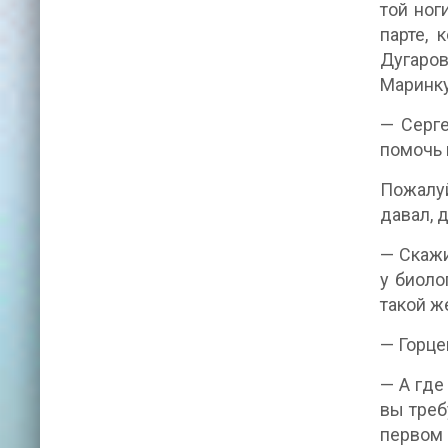
той ног
парте, 
Дугаров
Маринку
— Серге
помочь 
Пожалуй
давал, 
— Скажи
у биоло
такой ж
— Горце
— А где
вы треб
первом 