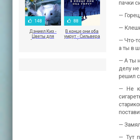
пачки с
— Горец,
148
88
— Клешн
Дэниел Киз -
В конце они оба
Цветы для
умрут - Сильвера
— Что-т
Элджернона
Адам
а ты в 
— А ты 
делу не
решил с
— Не к
сигарет
старико
постави
— Замял
— Тут п