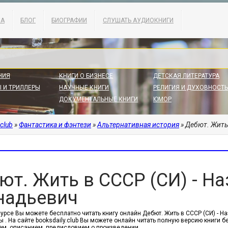
КА
БЛОГ
БИОГРАФИИ
СЛУШАТЬ АУДИОКНИГИ
НИЯ
КНИГИ О БИЗНЕСЕ
ДЕТСКАЯ ЛИТЕРАТУРА
 И ТРИЛЛЕРЫ
НАУЧНЫЕ КНИГИ
РЕЛИГИЯ И ДУХОВНОСТЬ
ДОКУМЕНТАЛЬНЫЕ КНИГИ
ЮМОР
.club
»
Фантастика и фэнтези
»
Альтернативная история
» Дебют. Жить
ют. Жить в СССР (СИ) - Н
надьевич
сурсе Вы можете бесплатно читать книгу онлайн Дебют. Жить в СССР (СИ) - 
 . На сайте booksdaily.club Вы можете онлайн читать полную версию книги б
м, описанием, предисловием о произведении