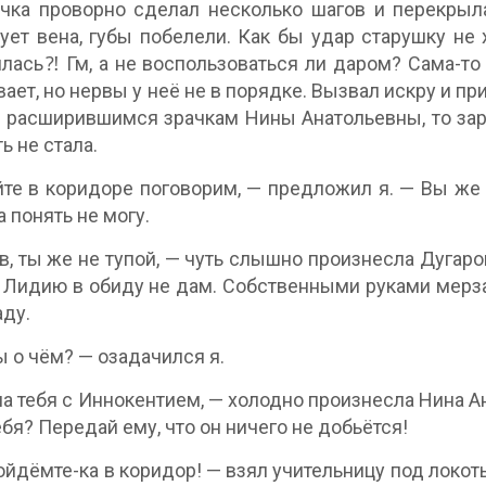
чка проворно сделал несколько шагов и перекрыла
ует вена, губы побелели. Как бы удар старушку не 
лась⁈ Гм, а не воспользоваться ли даром? Сама-то 
ает, но нервы у неё не в порядке. Вызвал искру и п
 расширившимся зрачкам Нины Анатольевны, то заря
ь не стала.
те в коридоре поговорим, — предложил я. — Вы же на
а понять не могу.
в, ты же не тупой, — чуть слышно произнесла Дугаров
 Лидию в обиду не дам. Собственными руками мерзав
аду.
ы о чём? — озадачился я.
а тебя с Иннокентием, — холодно произнесла Нина А
ебя? Передай ему, что он ничего не добьётся!
пойдёмте-ка в коридор! — взял учительницу под локот