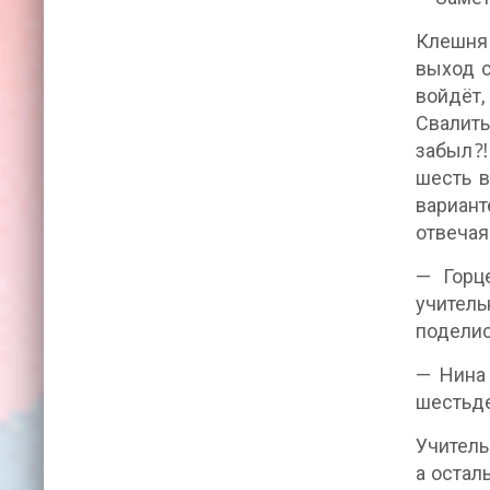
Клешня 
выход с
войдёт,
Свалить
забыл⁈ 
шесть в
вариант
отвечая
— Горц
учител
поделис
— Нина 
шестьде
Учитель
а остал