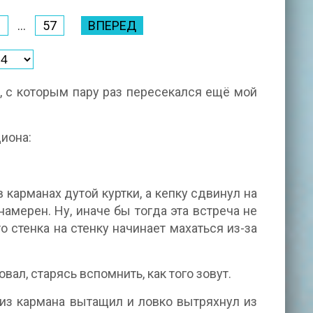
6
...
57
ВПЕРЕД
, с которым пару раз пересекался ещё мой
диона:
в карманах дутой куртки, а кепку сдвинул на
намерен. Ну, иначе бы тогда эта встреча не
то стенка на стенку начинает махаться из-за
овал, старясь вспомнить, как того зовут.
 из кармана вытащил и ловко вытряхнул из