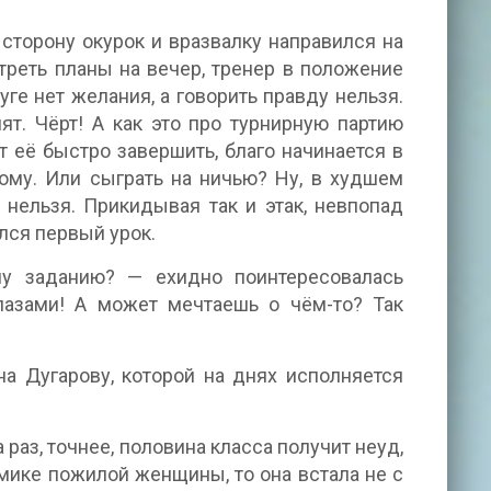
сторону окурок и вразвалку направился на
треть планы на вечер, тренер в положение
уге нет желания, а говорить правду нельзя.
ят. Чёрт! А как это про турнирную партию
 её быстро завершить, благо начинается в
дому. Или сыграть на ничью? Ну, в худшем
 нельзя. Прикидывая так и этак, невпопад
ался первый урок.
у заданию? — ехидно поинтересовалась
лазами! А может мечтаешь о чём-то? Так
на Дугарову, которой на днях исполняется
 раз, точнее, половина класса получит неуд,
мике пожилой женщины, то она встала не с