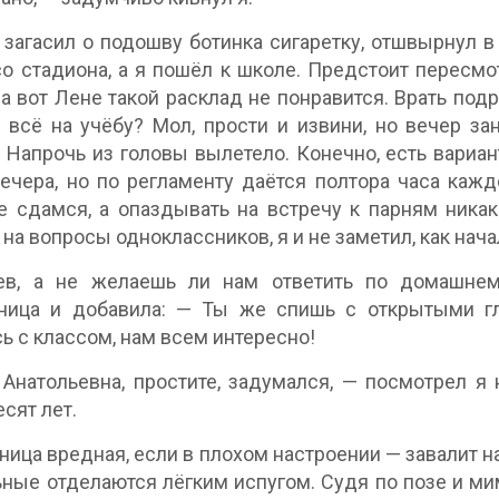
загасил о подошву ботинка сигаретку, отшвырнул в 
о стадиона, а я пошёл к школе. Предстоит пересмо
 а вот Лене такой расклад не понравится. Врать подр
 всё на учёбу? Мол, прости и извини, но вечер зан
Напрочь из головы вылетело. Конечно, есть вариант
ечера, но по регламенту даётся полтора часа каж
е сдамся, а опаздывать на встречу к парням никак
 на вопросы одноклассников, я и не заметил, как нач
ев, а не желаешь ли нам ответить по домашнем
ьница и добавила: — Ты же спишь с открытыми г
ь с классом, нам всем интересно!
Анатольевна, простите, задумался, — посмотрел я 
сят лет.
ница вредная, если в плохом настроении — завалит на
ьные отделаются лёгким испугом. Судя по позе и ми