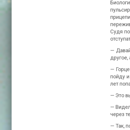
Биологи
пульсир
прицепи
пережив
Судя по
отступат
— Давай
другое, 
— Горце
пойду и
лет поп
— Это в
— Видел
через т
— Так, 