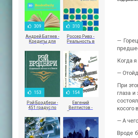
309
310
Андрей Батяев -
Россер Ривз -
— Горец
Кредиты для
Реальность в
малого бизнеса
рекламе
предше
Когда я
— Отойд
При это
глаза и
153
154
состоял
Рэй Брэдбери -
Евгений
451 градус по
Велтистов -
косого 
Фаренгейту
Приключения
Электроника
— А чего
Вроде б