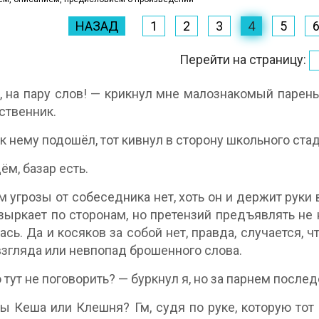
НАЗАД
1
2
3
4
5
Перейти на страницу:
, на пару слов! — крикнул мне малознакомый парень
ственник.
 к нему подошёл, тот кивнул в сторону школьного ста
ём, базар есть.
м угрозы от собеседника нет, хоть он и держит руки 
 зыркает по сторонам, но претензий предъявлять не 
ась. Да и косяков за собой нет, правда, случается, ч
взгляда или невпопад брошенного слова.
 тут не поговорить? — буркнул я, но за парнем послед
ы Кеша или Клешня? Гм, судя по руке, которую тот