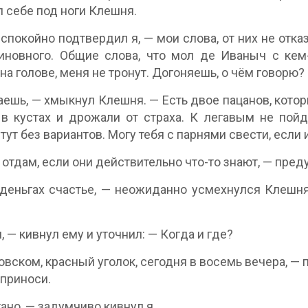
 себе под ноги Клешня.
 спокойно подтвердил я, — мои слова, от них не отк
иновного. Общие слова, что мол де Иваныч с кем
на голове, меня не тронут. Догоняешь, о чём говорю?
ешь, — хмыкнул Клешня. — Есть двое пацанов, котор
в кустах и дрожали от страха. К легавым не пойд
 тут без вариантов. Могу тебя с парнями свести, если 
 отдам, если они действительно что-то знают, — пред
деньгах счастье, — неожиданно усмехнулся Клешня.
, — кивнул ему и уточнил: — Когда и где?
овском, красный уголок, сегодня в восемь вечера, — 
 приноси.
ано, — задумчиво кивнул я.