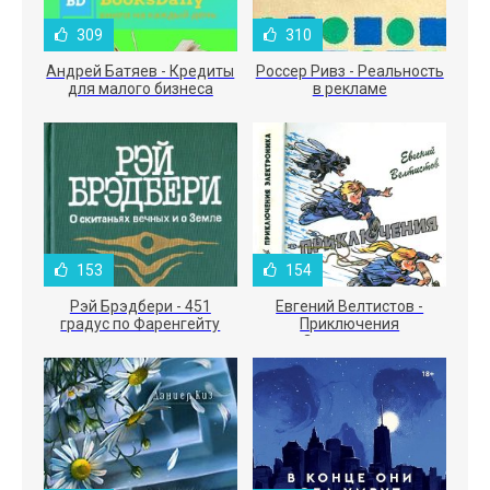
309
310
Андрей Батяев - Кредиты
Россер Ривз - Реальность
для малого бизнеса
в рекламе
153
154
Рэй Брэдбери - 451
Евгений Велтистов -
градус по Фаренгейту
Приключения
Электроника