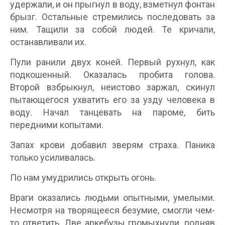
удержали, и он прыгнул в воду, взметнул фонтан
брызг. Остальные стремились последовать за
ним. Тащили за собой людей. Те кричали,
останавливали их.
Пули ранили двух коней. Первый рухнул, как
подкошенный. Оказалась пробита голова.
Второй взбрыкнул, неистово заржал, скинул
пытающегося ухватить его за узду человека в
воду. Начал танцевать на пароме, бить
передними копытами.
Запах крови добавил зверям страха. Паника
только усиливалась.
По нам умудрились открыть огонь.
Враги оказались людьми опытными, умелыми.
Несмотря на творящееся безумие, смогли чем-
то ответить. Две аркебузы громыхнули, подняв