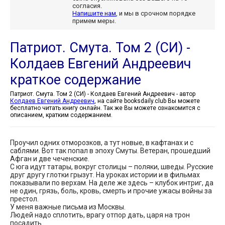
согласия.
Напишите нам
, и мы в срочном порядке
примем меры.
Патриот. Смута. Том 2 (СИ) -
Колдаев Евгений Андреевич
краткое содержание
Патриот. Смута. Том 2 (СИ) - Колдаев Евгений Андреевич - автор
Колдаев Евгений Андреевич
, на сайте booksdaily.club Вы можете
бесплатно читать книгу онлайн. Так же Вы можете ознакомится с
описанием, кратким содержанием.
Проучил одних отморозков, а тут новые, в кафтанах и с
саблями. Вот так попал в эпоху Смуты. Ветеран, прошедший
Афган и две чеченские.
С юга идут татары, вокруг столицы – поляки, шведы. Русские
друг другу глотки грызут. На уроках истории и в фильмах
показывали по верхам. На деле же здесь – клубок интриг, да
не один, грязь, боль, кровь, смерть и прочие ужасы войны за
престол.
У меня важные письма из Москвы.
Людей надо сплотить, врагу отпор дать, царя на трон
посадить.