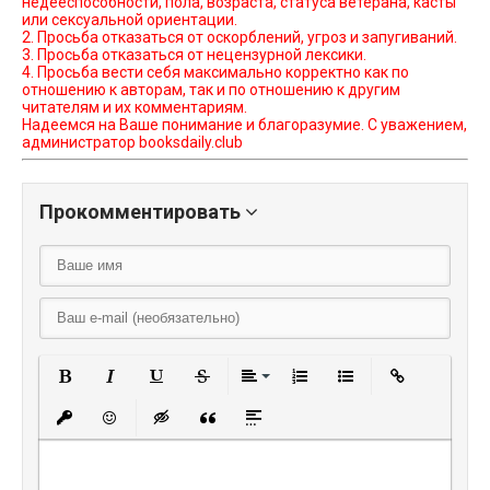
недееспособности, пола, возраста, статуса ветерана, касты
или сексуальной ориентации.
2. Просьба отказаться от оскорблений, угроз и запугиваний.
3. Просьба отказаться от нецензурной лексики.
4. Просьба вести себя максимально корректно как по
отношению к авторам, так и по отношению к другим
читателям и их комментариям.
Надеемся на Ваше понимание и благоразумие. С уважением,
администратор booksdaily.club
Прокомментировать
Полужирный
Курсив
Подчеркнутый
Зачеркнутый
Выравнивание
Нумерованный списо
Маркированный
Вставить
Вставить защищенную ссылку
Вставить смайлик
Вставка скрытого текста
Вставка цитаты
Вставка спойлера