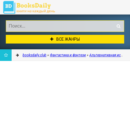
ВСЕ ЖАНРЫ
booksdaily.club
»
Фантастика и фэнтези
»
Альтернативная истори
ДОБАВИТЬ
В
ЗАКЛАДКИ