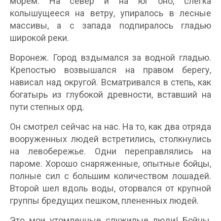
морем. На север и на юг оно, слегка
колышущееся на ветру, упиралось в лесные
массивы, а с запада подпиралось гладью
широкой реки.
Воронеж. Город вздымался за водной гладью.
Крепостью возвышался на правом берегу,
нависал над округой. Всматривался в степь, как
богатырь из глубокой древности, вставший на
пути степных орд.
Он смотрел сейчас на нас. На то, как два отряда
вооруженных людей встретились, столкнулись
на левобережье. Одни переправлялись на
пароме. Хорошо снаряженные, опытные бойцы,
полные сил с большим количеством лошадей.
Второй шел вдоль воды, оторвался от крупной
группы бредущих пешком, плененных людей.
Это мои утомленные служилые люди! Бойцы,