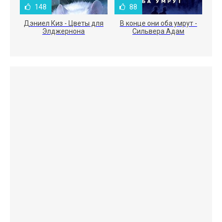
148
88
Дэниел Киз - Цветы для
В конце они оба умрут -
Элджернона
Сильвера Адам