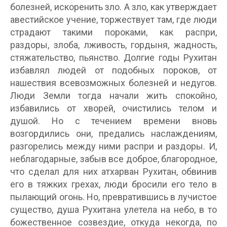
болезней, искоренить зло. А зло, как утверждает
авестийское учение, торжествует там, где люди
страдают такими пороками, как распри,
раздоры, злоба, лживость, гордыня, жадность,
стяжательство, пьянство. Долгие годы Рухитан
избавлял людей от подобных пороков, от
нашествия всевозможных болезней и недугов.
Люди Земли тогда начали жить спокойно,
избавились от хворей, очистились телом и
душой. Но с течением времени вновь
возгордились они, предались наслаждениям,
разгорелись между ними распри и раздоры. И,
неблагодарные, забыв все доброе, благородное,
что сделал для них атхарван Рухитан, обвинив
его в тяжких грехах, люди бросили его тело в
пылающий огонь. Но, превратившись в лучистое
существо, душа Рухитана улетела на небо, в то
божественное созвездие, откуда некогда, по