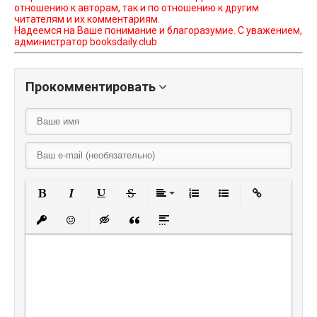
отношению к авторам, так и по отношению к другим
читателям и их комментариям.
Надеемся на Ваше понимание и благоразумие. С уважением,
администратор booksdaily.club
Прокомментировать
Полужирный
Курсив
Подчеркнутый
Зачеркнутый
Выравнивание
Нумерованный списо
Маркированный
Вставить
Вставить защищенную ссылку
Вставить смайлик
Вставка скрытого текста
Вставка цитаты
Вставка спойлера