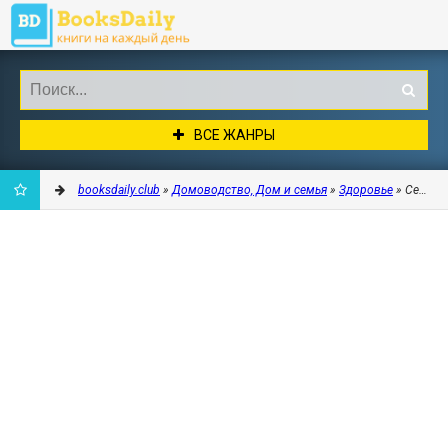
ВСЕ ЖАНРЫ
booksdaily.club
»
Домоводство, Дом и семья
»
Здоровье
» Секрет
ДОБАВИТЬ
В
ЗАКЛАДКИ