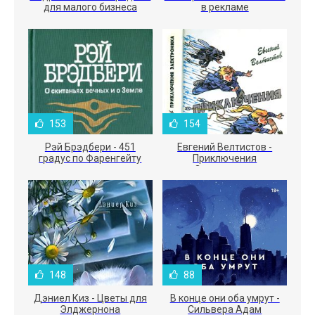
для малого бизнеса
в рекламе
153
154
Рэй Брэдбери - 451
Евгений Велтистов -
градус по Фаренгейту
Приключения
Электроника
148
88
Дэниел Киз - Цветы для
В конце они оба умрут -
Элджернона
Сильвера Адам