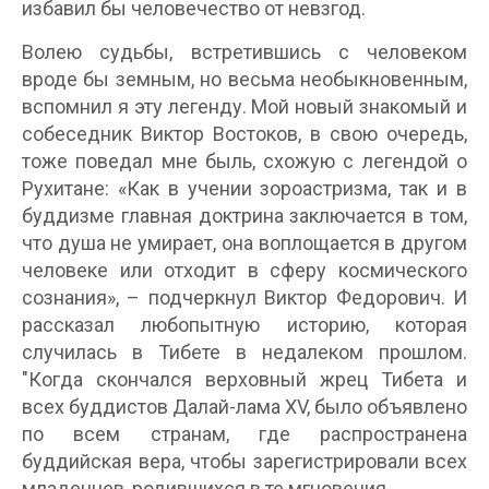
избавил бы человечество от невзгод.
Волею судьбы, встретившись с человеком
вроде бы земным, но весьма необыкновенным,
вспомнил я эту легенду. Мой новый знакомый и
собеседник Виктор Востоков, в свою очередь,
тоже поведал мне быль, схожую с легендой о
Рухитане: «Как в учении зороастризма, так и в
буддизме главная доктрина заключается в том,
что душа не умирает, она воплощается в другом
человеке или отходит в сферу космического
сознания», – подчеркнул Виктор Федорович. И
рассказал любопытную историю, которая
случилась в Тибете в недалеком прошлом.
"Когда скончался верховный жрец Тибета и
всех буддистов Далай-лама XV, было объявлено
по всем странам, где распространена
буддийская вера, чтобы зарегистрировали всех
младенцев, родившихся в те мгновения.