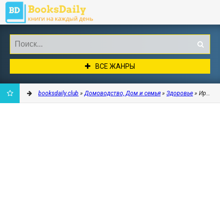
ВСЕ ЖАНРЫ
booksdaily.club
»
Домоводство, Дом и семья
»
Здоровье
» Ирина 
ДОБАВИТЬ
В
ЗАКЛАДКИ