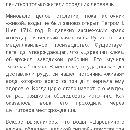
лечиться только жители соседних деревень.
Миновало целое столетие, пока источник
«живой» воды не был заново открыт Петром I.
Шел 1714 год. В далеких заонежских краях
«государь и великий князь всея Руси» строил
медеплавильное производство. Существует
легенда, утверждающая, что «Царевнин ключ»
обнаружил заводской рабочий. Его мучила
тяжелая болезнь. В местечке, откуда для завода
доставляли руду, он нашел источник, «живая»
вода которого всего за три дня вернула ему
здоровье. Когда царю стало известно о «чуде»,
он распорядился обследовать источник. Как
оказалось, вода его проходила через
шунгитовое месторождение.
Вскоре выяснилось, что воды «Царевниного
ключа» обладает «великой сиплой», помогая при