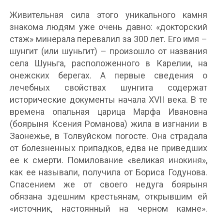
Живительная сила этого уникального камня
знакома людям уже очень давно: «докторский
стаж» минерала перевалил за 300 лет. Его имя –
шунгит (или шуньгит) – произошло от названия
села Шуньга, расположенного в Карелии, на
онежских берегах. А первые сведения о
лечебных свойствах шунгита содержат
исторические документы начала XVII века. В те
времена опальная царица Марфа Ивановна
(боярыня Ксения Романова) жила в изгнании в
Заонежье, в Толвуйском погосте. Она страдала
от болезненных припадков, едва не приведших
ее к смерти. Помилование «великая инокиня»,
как ее называли, получила от Бориса Годунова.
Спасением же от своего недуга боярыня
обязана здешним крестьянам, открывшим ей
«источник, настоянный на черном камне».