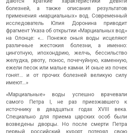
даются краткие характеристики девяти
болезней, а также описания результатов
применения «марциальных» вод. Современный
исследователь Юлия Доронина приводит
фрагмент Указа об открытии «Марциальных вод»
на Олонце: «... Понеже оныя воды исцеляют
различные жестокия болезни, а именно:
цинготную, ипохондрию, желчь, бессильство
желудка, рвоту, понос, почечуйную, каменную,
ежели песок или малые камни. И оные из почек
гонят... и от прочих болезней великую силу
имеют...»
«Марциальные» воды успешно врачевали
самого Петра I, не раз приезжавшего к
источнику в двадцатых годах XVIII века.
Специально для приема царских особ были
возведены дворцы. Но после смерти Петра
первый российский курорт потерял свою