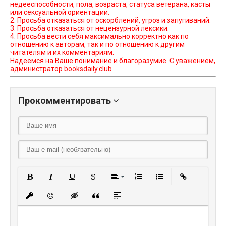
недееспособности, пола, возраста, статуса ветерана, касты
или сексуальной ориентации.
2. Просьба отказаться от оскорблений, угроз и запугиваний.
3. Просьба отказаться от нецензурной лексики.
4. Просьба вести себя максимально корректно как по
отношению к авторам, так и по отношению к другим
читателям и их комментариям.
Надеемся на Ваше понимание и благоразумие. С уважением,
администратор booksdaily.club
Прокомментировать
Полужирный
Курсив
Подчеркнутый
Зачеркнутый
Выравнивание
Нумерованный списо
Маркированный
Вставить
Вставить защищенную ссылку
Вставить смайлик
Вставка скрытого текста
Вставка цитаты
Вставка спойлера