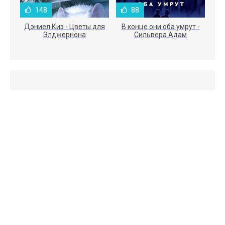
148
88
Дэниел Киз - Цветы для
В конце они оба умрут -
Элджернона
Сильвера Адам