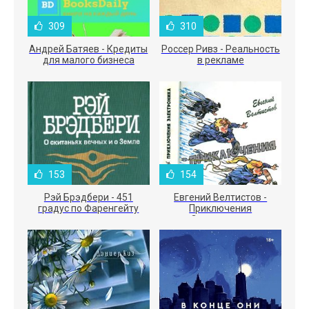
309
310
Андрей Батяев - Кредиты
Россер Ривз - Реальность
для малого бизнеса
в рекламе
153
154
Рэй Брэдбери - 451
Евгений Велтистов -
градус по Фаренгейту
Приключения
Электроника