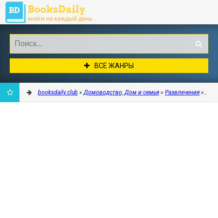
ВСЕ ЖАНРЫ
booksdaily.club
»
Домоводство, Дом и семья
»
Развлечения
» Дет
ДОБАВИТЬ
В
ЗАКЛАДКИ