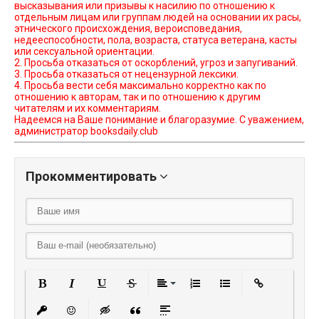
высказывания или призывы к насилию по отношению к
отдельным лицам или группам людей на основании их расы,
этнического происхождения, вероисповедания,
недееспособности, пола, возраста, статуса ветерана, касты
или сексуальной ориентации.
2. Просьба отказаться от оскорблений, угроз и запугиваний.
3. Просьба отказаться от нецензурной лексики.
4. Просьба вести себя максимально корректно как по
отношению к авторам, так и по отношению к другим
читателям и их комментариям.
Надеемся на Ваше понимание и благоразумие. С уважением,
администратор booksdaily.club
Прокомментировать
Полужирный
Курсив
Подчеркнутый
Зачеркнутый
Выравнивание
Нумерованный списо
Маркированный
Вставить