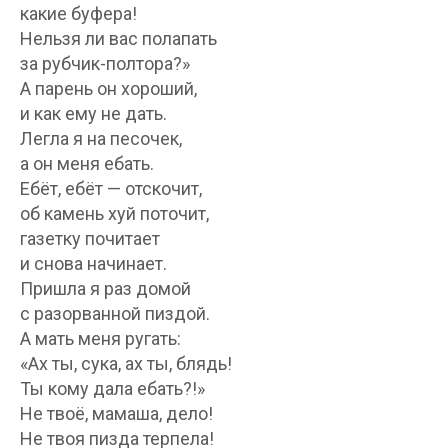
какие буфера!
Нельзя ли вас полапать
за рубчик-полтора?»
А парень он хороший,
и как ему не дать.
Легла я на песочек,
а он меня ебать.
Ебёт, ебёт — отскочит,
об камень хуй поточит,
газетку почитает
и снова начинает.
Пришла я раз домой
с разорванной пиздой.
А мать меня ругать:
«Ах ты, сука, ах ты, блядь!
Ты кому дала ебать?!»
Не твоё, мамаша, дело!
Не твоя пизда терпела!