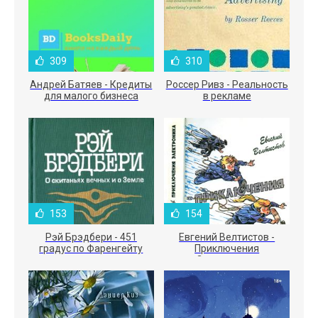
309
310
Андрей Батяев - Кредиты
Россер Ривз - Реальность
для малого бизнеса
в рекламе
153
154
Рэй Брэдбери - 451
Евгений Велтистов -
градус по Фаренгейту
Приключения
Электроника