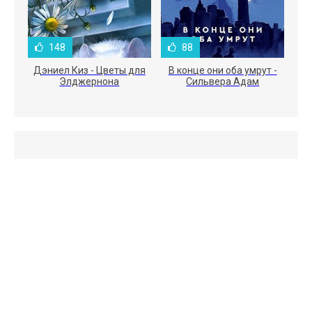
148
88
Дэниел Киз - Цветы для
В конце они оба умрут -
Элджернона
Сильвера Адам