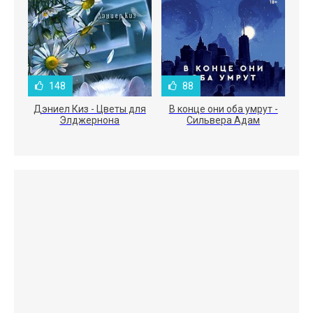
148
88
Дэниел Киз - Цветы для
В конце они оба умрут -
Элджернона
Сильвера Адам