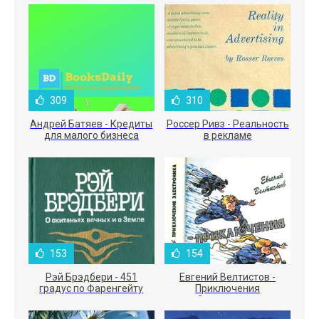
309
310
Андрей Батяев - Кредиты
Россер Ривз - Реальность
для малого бизнеса
в рекламе
153
154
Рэй Брэдбери - 451
Евгений Велтистов -
градус по Фаренгейту
Приключения
Электроника