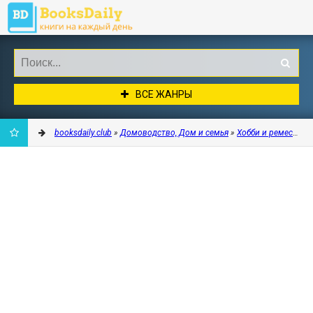
ВСЕ ЖАНРЫ
booksdaily.club
»
Домоводство, Дом и семья
»
Хобби и ремесла
» 
ДОБАВИТЬ
В
ЗАКЛАДКИ