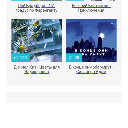
Рэй Брэдбери - 451
Евгений Велтистов -
градус по Фаренгейту
Приключения
Электроника
148
88
Дэниел Киз - Цветы для
В конце они оба умрут -
Элджернона
Сильвера Адам