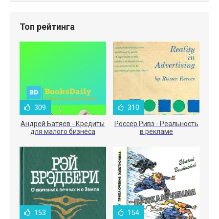
Топ рейтинга
309
310
Андрей Батяев - Кредиты
Россер Ривз - Реальность
для малого бизнеса
в рекламе
153
154