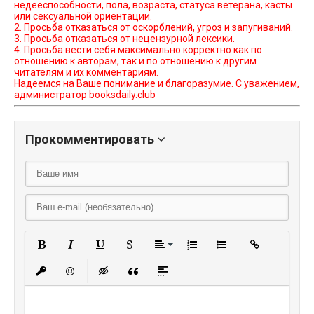
недееспособности, пола, возраста, статуса ветерана, касты
или сексуальной ориентации.
2. Просьба отказаться от оскорблений, угроз и запугиваний.
3. Просьба отказаться от нецензурной лексики.
4. Просьба вести себя максимально корректно как по
отношению к авторам, так и по отношению к другим
читателям и их комментариям.
Надеемся на Ваше понимание и благоразумие. С уважением,
администратор booksdaily.club
Прокомментировать
Полужирный
Курсив
Подчеркнутый
Зачеркнутый
Выравнивание
Нумерованный списо
Маркированный
Вставить
Вставить защищенную ссылку
Вставить смайлик
Вставка скрытого текста
Вставка цитаты
Вставка спойлера