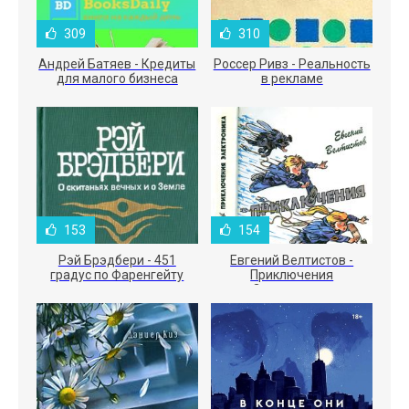
309
310
Андрей Батяев - Кредиты
Россер Ривз - Реальность
для малого бизнеса
в рекламе
153
154
Рэй Брэдбери - 451
Евгений Велтистов -
градус по Фаренгейту
Приключения
Электроника