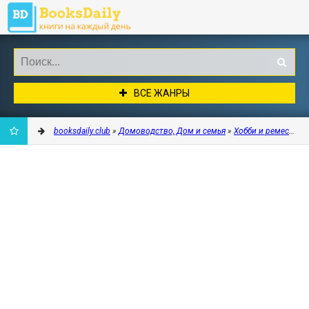
ВСЕ ЖАНРЫ
booksdaily.club
»
Домоводство, Дом и семья
»
Хобби и ремесла
» 
ДОБАВИТЬ
В
ЗАКЛАДКИ