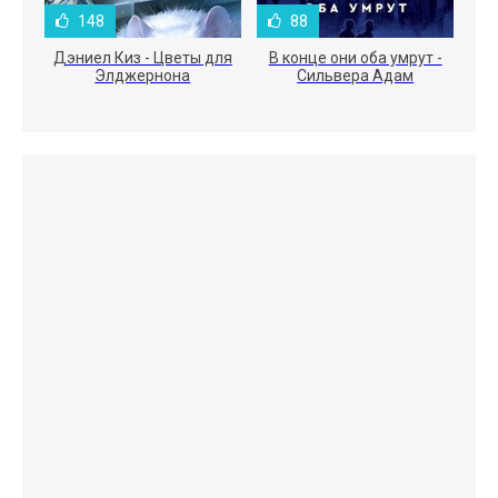
148
88
Дэниел Киз - Цветы для
В конце они оба умрут -
Элджернона
Сильвера Адам