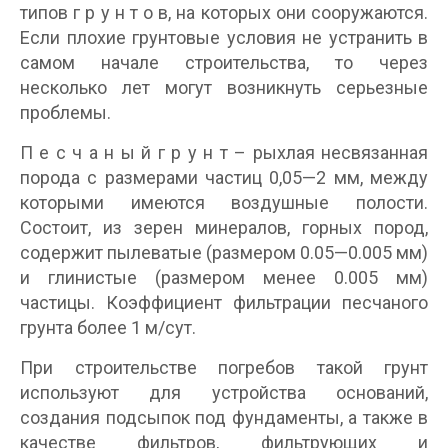
типов г р у н т о в, на которых они сооружаются.
Если плохие грунтовые условия не устранить в
самом начале строительства, то через
несколько лет могут возникнуть серьезные
проблемы.
П е с ч а н ы й г p у н т – рыхлая несвязанная
порода с размерами частиц 0,05—2 мм, между
которыми имеются воздушные полости.
Состоит, из зерен минералов, горных пород,
содержит пылеватые (размером 0.05—0.005 мм)
и глинистые (размером менее 0.005 мм)
частицы. Коэффициент фильтрации песчаного
грунта более 1 м/сут.
При строительстве погребов такой грунт
используют для устройства оснований,
создания подсыпок под фундаменты, а также в
качестве фильтров, фильтрующих и