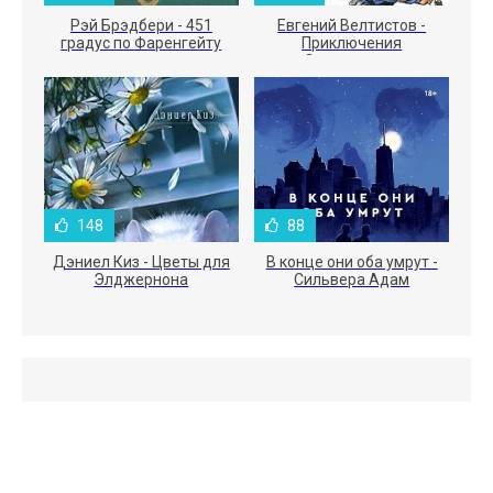
Рэй Брэдбери - 451
Евгений Велтистов -
градус по Фаренгейту
Приключения
Электроника
148
88
Дэниел Киз - Цветы для
В конце они оба умрут -
Элджернона
Сильвера Адам