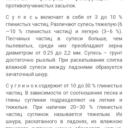
противопучинистых засыпок.
С у п е с ь включает в себя от 3 до 10 %
глинистых частиц. Различают супесь тяжелую (6
—10 % глинистых частиц) и легкую (3–6 %).
Песчаных частиц в супеси больше, чем
пылеватых, среди них преобладают зерна
диаметром от 0.25 до 2,2 мм. Супесь – грунт
достаточно рыхлый. При раскатывании слегка
влажной супеси между ладонями образуется
зачаточный шнур.
С у г л и н о к содержит от 10 до 30 % глинистых
частиц. В зависимости от соотношения песка и
глины суглинки подразделяют на легкие и
тяжелые. При наличии 20–30 % глинистых
частиц суглинок называется тяжелым. Из
шнура, раскатанного в ладонях, из влажною