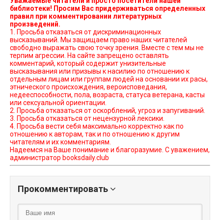
Уважаемые читатели и просто посетители нашей
библиотеки! Просим Вас придерживаться определенных
правил при комментировании литературных
произведений.
1. Просьба отказаться от дискриминационных
высказываний. Мы защищаем право наших читателей
свободно выражать свою точку зрения. Вместе с тем мы не
терпим агрессии. На сайте запрещено оставлять
комментарий, который содержит унизительные
высказывания или призывы к насилию по отношению к
отдельным лицам или группам людей на основании их расы,
этнического происхождения, вероисповедания,
недееспособности, пола, возраста, статуса ветерана, касты
или сексуальной ориентации.
2. Просьба отказаться от оскорблений, угроз и запугиваний.
3. Просьба отказаться от нецензурной лексики.
4. Просьба вести себя максимально корректно как по
отношению к авторам, так и по отношению к другим
читателям и их комментариям.
Надеемся на Ваше понимание и благоразумие. С уважением,
администратор booksdaily.club
Прокомментировать