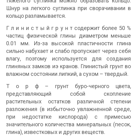
тяжелого суглинка можно образовать кольцо.
Шнур на легкого суглинка при сворачивании в
кольцо разламывается.
Г л и н и с т ы й г р у н т содержит более 50 %
частиц физической глины диаметром меньше
0.01 мм. Из-за высокой пластичности глина
сильно набухает и слабо пропускает через себя
влагу, поэтому используется для создания
глиняных замков иэ кранов. Глинистый грунт во
влажном состоянии липкий, а сухом – твердый.
Т о р ф – грунт буро-черного цвета,
представляющий собой скопление
растительных остатков различной степени
разложения (в избыточно увлажненной среде,
при недостатке кислорода) с примесью
значительного количества минеральных (песок,
глина), известковых и других веществ.