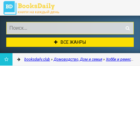
ВСЕ ЖАНРЫ
booksdaily.club
»
Домоводство, Дом и семья
»
Хобби и ремесла
» 
ДОБАВИТЬ
В
ЗАКЛАДКИ