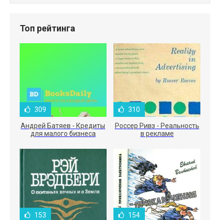
Топ рейтинга
309
310
Андрей Батяев - Кредиты
Россер Ривз - Реальность
для малого бизнеса
в рекламе
153
154