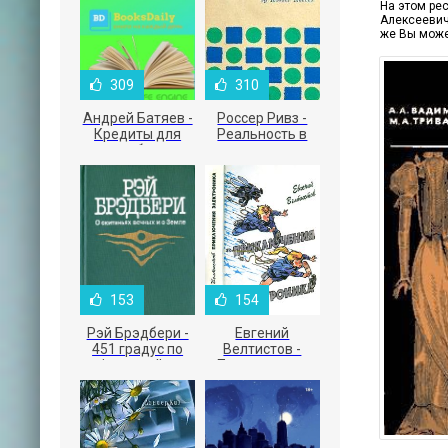
На этом ре
Алексеевич 
же Вы може
309
310
Андрей Батяев -
Россер Ривз -
Кредиты для
Реальность в
малого бизнеса
рекламе
153
154
Рэй Брэдбери -
Евгений
451 градус по
Велтистов -
Фаренгейту
Приключения
Электроника