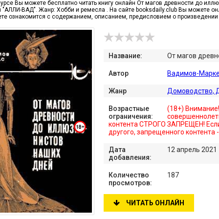
сурсе Вы можете бесплатно читать книгу онлайн От магов древности до илл
"АЛЛИ-ВАД". Жанр: Хобби и ремесла . На сайте booksdaily.club Вы можете он
те ознакомится с содержанием, описанием, предисловием о произведении
Название:
От магов древн
Автор
Вадимов-Марке
Жанр
Домоводство, 
Возрастные
(18+) Внимание
ограничения:
совершеннолет
контента СТРОГО ЗАПРЕЩЕН! Если
другого, запрещенного контента 
Дата
12 апрель 2021
добавления:
Количество
187
просмотров:
ЧИТАТЬ ОНЛАЙН