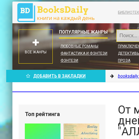
БИБЛИОТЕ
ЛЮБОВНЫЕ РОМАНЫ
ПРИКЛЮЧЕ
ВСЕ ЖАНРЫ
ФАНТАСТИКА И ФЭНТЕЗИ
ДЕТЕКТИВЫ
ФЭНТЕЗИ
ПРОЗА
ДОБАВИТЬ В ЗАКЛАДКИ
booksdaily
От 
Топ рейтинга
дне
"АЛ