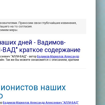
ьзователями. Приносим свои глубочайшие извинения,
Вашего на то согласия.
примем меры.
наших дней - Вадимов-
-ВАД" краткое содержание
От магов древности до иллюзионистов наших дней - Вадимов-Маркелов Александр Алексеевич "АЛЛИ-ВАД" - автор
Вадимов-Маркелов Александр
нлайн. Так же Вы можете ознакомится с описанием, кратким
зионистов наших
о
ор
Вадимов-Маркелов Александр Алексеевич "АЛЛИ-ВАД"