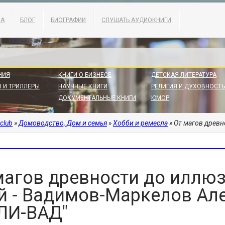
КА
БЛОГ
БИОГРАФИИ
СЛУШАТЬ АУДИОКНИГИ
НИЯ
КНИГИ О БИЗНЕСЕ
ДЕТСКАЯ ЛИТЕРАТУРА
 И ТРИЛЛЕРЫ
НАУЧНЫЕ КНИГИ
РЕЛИГИЯ И ДУХОВНОСТЬ
ДОКУМЕНТАЛЬНЫЕ КНИГИ
ЮМОР
.club
»
Домоводство, Дом и семья
»
Хобби и ремесла
» От магов древности до
магов древности до иллю
й - Вадимов-Маркелов Ал
ЛИ-ВАД"