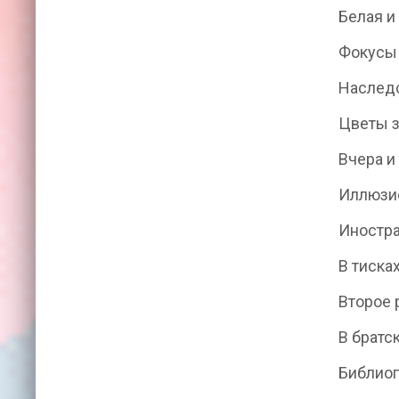
Белая и
Фокусы 
Наслед
Цветы 
Вчера и
Иллюзио
Иностра
В тиска
Второе
В братс
Библио