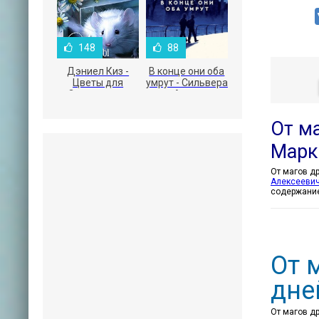
148
88
Дэниел Киз -
В конце они оба
Цветы для
умрут - Сильвера
Элджернона
Адам
От м
Марк
Алексеевич
содержани
От 
дне
От магов д