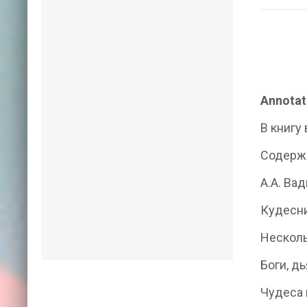
Annotat
В книгу
Содерж
А.А. Ва
Кудесни
Несколь
Боги, д
Чудеса 