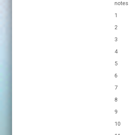
notes
1
2
3
4
5
6
7
8
9
10