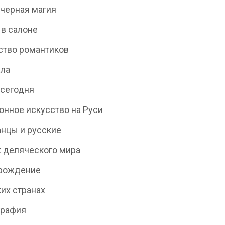
 черная магия
в салоне
ство романтиков
зла
 сегодня
нное искусство на Руси
нцы и русские
х деляческого мира
 рождение
ких странах
графия