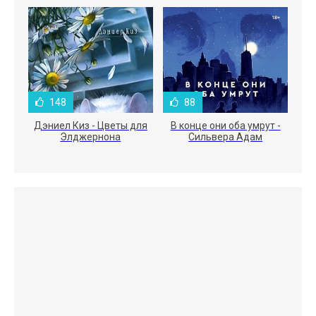
148
88
Дэниел Киз - Цветы для
В конце они оба умрут -
Элджернона
Сильвера Адам