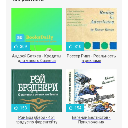
309
310
Андрей Батяев - Кредиты
Россер Ривз - Реальность
для малого бизнеса
в рекламе
153
154
Рэй Брэдбери - 451
Евгений Велтистов -
градус по Фаренгейту
Приключения
Электроника