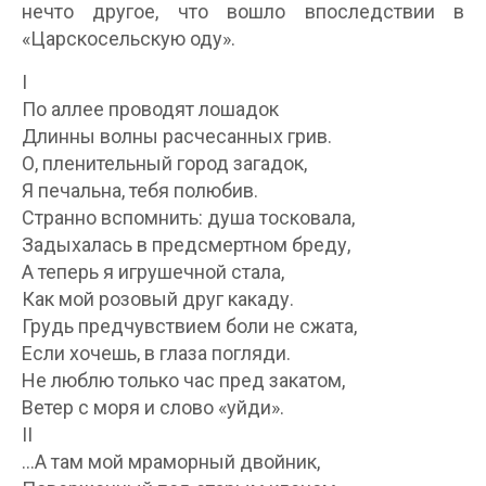
нечто другое, что вошло впоследствии в
«Царскосельскую оду».
I
По аллее проводят лошадок
Длинны волны расчесанных грив.
О, пленительный город загадок,
Я печальна, тебя полюбив.
Странно вспомнить: душа тосковала,
Задыхалась в предсмертном бреду,
А теперь я игрушечной стала,
Как мой розовый друг какаду.
Грудь предчувствием боли не сжата,
Если хочешь, в глаза погляди.
Не люблю только час пред закатом,
Ветер с моря и слово «уйди».
II
…А там мой мраморный двойник,