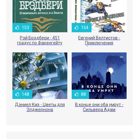
153
154
Рэй Брэдбери - 451
Евгений Велтистов -
градус по Фаренгейту
Приключения
Электроника
148
88
Дэниел Киз - Цветы для
В конце они оба умрут -
Элджернона
Сильвера Адам