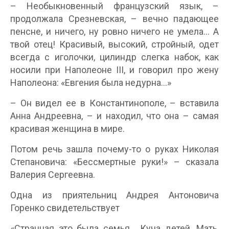
– Необыкновенный французский язык, –
продолжала Срезневская, – вечно падающее
пенсне, и ничего, ну ровно ничего не умела… А
твой отец! Красивый, высокий, стройный, одет
всегда с иголочки, цилиндр слегка набок, как
носили при Наполеоне III, и говорил про жену
Наполеона: «Евгения была недурна…»
– Он видел ее в Константинополе, – вставила
Анна Андреевна, – и находил, что она – самая
красивая женщина в мире.
Потом речь зашла почему-то о руках Николая
Степановича: «Бессмертные руки!» – сказала
Валерия Сергеевна.
Одна из приятельниц Андрея Антоновича
Горенко свидетельствует
«Странная это была семья… Куча детей. Мать,