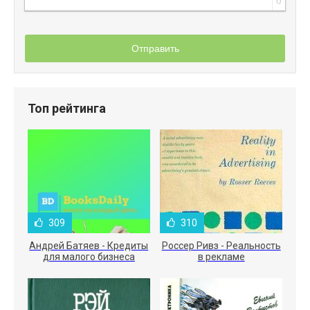
0
Отправить
Топ рейтинга
309
310
Андрей Батяев - Кредиты
Россер Ривз - Реальность
для малого бизнеса
в рекламе