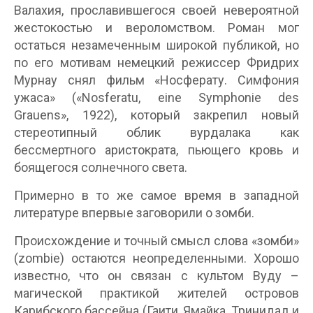
Валахия, прославившегося своей невероятной
жестокостью и вероломством. Роман мог
остаться незамеченным широкой публикой, но
по его мотивам немецкий режиссер Фридрих
Мурнау снял фильм «Носферату. Симфония
ужаса» («Nosferatu, eine Symphonie des
Grauens», 1922), который закрепил новый
стереотипный облик вурдалака как
бессмертного аристократа, пьющего кровь и
боящегося солнечного света.
Примерно в то же самое время в западной
литературе впервые заговорили о зомби.
Происхождение и точный смысл слова «зомби»
(zombie) остаются неопределенными. Хорошо
известно, что он связан с культом Вуду –
магической практикой жителей островов
Карибского бассейна (Гаити, Ямайка, Тринидад и