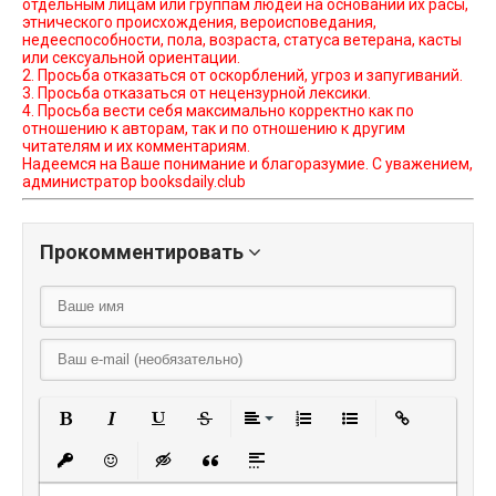
отдельным лицам или группам людей на основании их расы,
этнического происхождения, вероисповедания,
недееспособности, пола, возраста, статуса ветерана, касты
или сексуальной ориентации.
2. Просьба отказаться от оскорблений, угроз и запугиваний.
3. Просьба отказаться от нецензурной лексики.
4. Просьба вести себя максимально корректно как по
отношению к авторам, так и по отношению к другим
читателям и их комментариям.
Надеемся на Ваше понимание и благоразумие. С уважением,
администратор booksdaily.club
Прокомментировать
Полужирный
Курсив
Подчеркнутый
Зачеркнутый
Выравнивание
Нумерованный списо
Маркированный
Вставить
Вставить защищенную ссылку
Вставить смайлик
Вставка скрытого текста
Вставка цитаты
Вставка спойлера