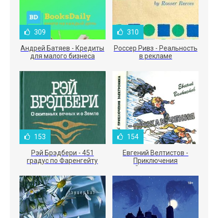
309
310
Андрей Батяев - Кредиты
Россер Ривз - Реальность
для малого бизнеса
в рекламе
153
154
Рэй Брэдбери - 451
Евгений Велтистов -
градус по Фаренгейту
Приключения
Электроника