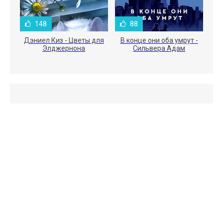
148
88
Дэниел Киз - Цветы для
В конце они оба умрут -
Элджернона
Сильвера Адам