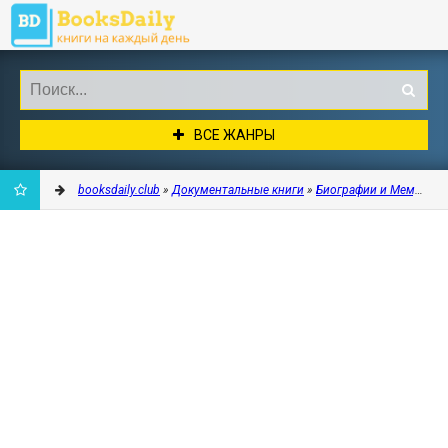
ВСЕ ЖАНРЫ
booksdaily.club
»
Документальные книги
»
Биографии и Мемуары
ДОБАВИТЬ
В
ЗАКЛАДКИ