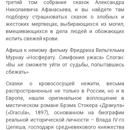
третий том собрания сказок Александра
Николаевича Афанасьева, и вы найдете там
подборку страшноватых сказок о злобных и
жестоких мертвецах, выбирающихся из могил,
вмешивающихся в дела людей и обожающих
испить свежей крови.
Афиша к немому фильму Фридриха Вильгельма
Мурнау «Носферату. Симфония ужаса» Слоган:
«Вы не сможете уйти от судьбы, попытавшись
сбежать»
Сказки о кровососущей нежити, весьма
распространенные не только в России, но и в
Европе, нашли оригинальное воплощение в
мистическом романе Брэма Стокера «Дракула»
(«Dracula», 1897), основанном на биографии
реальной исторической личности – Влада IV-го
Цепеша, господаря средневекового княжества