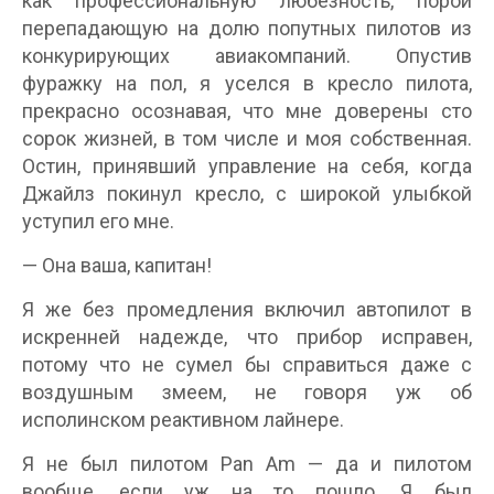
как профессиональную любезность, порой
перепадающую на долю попутных пилотов из
конкурирующих авиакомпаний. Опустив
фуражку на пол, я уселся в кресло пилота,
прекрасно осознавая, что мне доверены сто
сорок жизней, в том числе и моя собственная.
Остин, принявший управление на себя, когда
Джайлз покинул кресло, с широкой улыбкой
уступил его мне.
— Она ваша, капитан!
Я же без промедления включил автопилот в
искренней надежде, что прибор исправен,
потому что не сумел бы справиться даже с
воздушным змеем, не говоря уж об
исполинском реактивном лайнере.
Я не был пилотом Pan Am — да и пилотом
вообще, если уж на то пошло. Я был