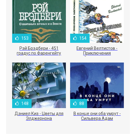
153
154
Рэй Брэдбери - 451
Евгений Велтистов -
градус по Фаренгейту
Приключения
Электроника
148
88
Дэниел Киз - Цветы для
В конце они оба умрут -
Элджернона
Сильвера Адам