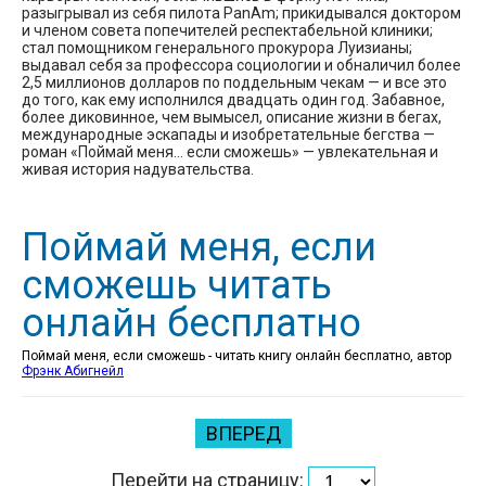
разыгрывал из себя пилота PanAm; прикидывался доктором
и членом совета попечителей респектабельной клиники;
стал помощником генерального прокурора Луизианы;
выдавал себя за профессора социологии и обналичил более
2,5 миллионов долларов по поддельным чекам — и все это
до того, как ему исполнился двадцать один год. Забавное,
более диковинное, чем вымысел, описание жизни в бегах,
международные эскапады и изобретательные бегства —
роман «Поймай меня… если сможешь» — увлекательная и
живая история надувательства.
Поймай меня, если
сможешь читать
онлайн бесплатно
Поймай меня, если сможешь - читать книгу онлайн бесплатно, автор
Фрэнк Абигнейл
ВПЕРЕД
Перейти на страницу: