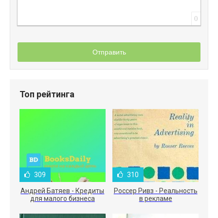
0
Отправить
Топ рейтинга
309
310
Андрей Батяев - Кредиты
Россер Ривз - Реальность
для малого бизнеса
в рекламе