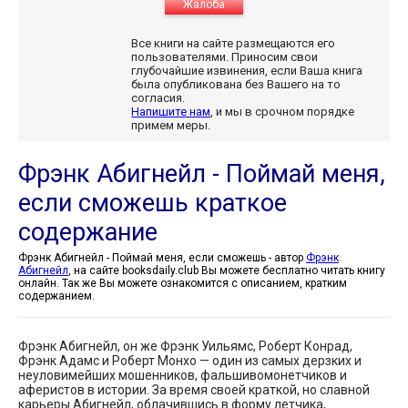
Жалоба
Все книги на сайте размещаются его
пользователями. Приносим свои
глубочайшие извинения, если Ваша книга
была опубликована без Вашего на то
согласия.
Напишите нам
, и мы в срочном порядке
примем меры.
Фрэнк Абигнейл - Поймай меня,
если сможешь краткое
содержание
Фрэнк Абигнейл - Поймай меня, если сможешь - автор
Фрэнк
Абигнейл
, на сайте booksdaily.club Вы можете бесплатно читать книгу
онлайн. Так же Вы можете ознакомится с описанием, кратким
содержанием.
Фрэнк Абигнейл, он же Фрэнк Уильямс, Роберт Конрад,
Фрэнк Адамс и Роберт Монхо — один из самых дерзких и
неуловимейших мошенников, фальшивомонетчиков и
аферистов в истории. За время своей краткой, но славной
карьеры Абигнейл, облачившись в форму летчика,