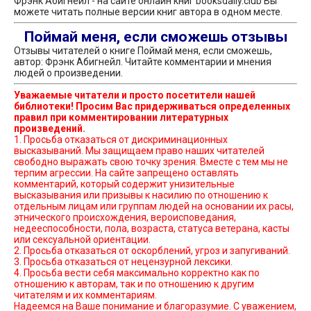
Фрэнк Абигнейл - на сайте онлайн книг booksdaily.club Вы
можете читать полные версии книг автора в одном месте.
Поймай меня, если сможешь отзывы
Отзывы читателей о книге Поймай меня, если сможешь,
автор: Фрэнк Абигнейл. Читайте комментарии и мнения
людей о произведении.
Уважаемые читатели и просто посетители нашей
библиотеки! Просим Вас придерживаться определенных
правил при комментировании литературных
произведений.
1. Просьба отказаться от дискриминационных
высказываний. Мы защищаем право наших читателей
свободно выражать свою точку зрения. Вместе с тем мы не
терпим агрессии. На сайте запрещено оставлять
комментарий, который содержит унизительные
высказывания или призывы к насилию по отношению к
отдельным лицам или группам людей на основании их расы,
этнического происхождения, вероисповедания,
недееспособности, пола, возраста, статуса ветерана, касты
или сексуальной ориентации.
2. Просьба отказаться от оскорблений, угроз и запугиваний.
3. Просьба отказаться от нецензурной лексики.
4. Просьба вести себя максимально корректно как по
отношению к авторам, так и по отношению к другим
читателям и их комментариям.
Надеемся на Ваше понимание и благоразумие. С уважением,