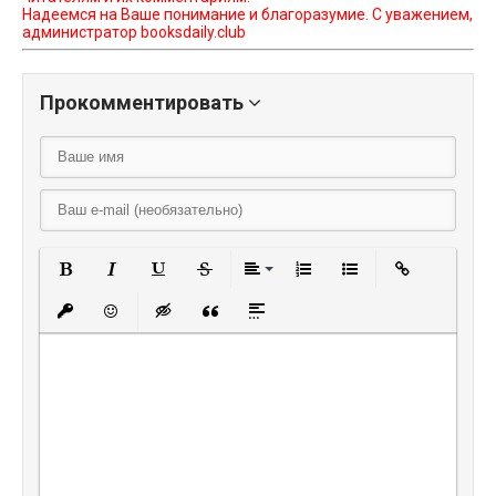
Надеемся на Ваше понимание и благоразумие. С уважением,
администратор booksdaily.club
Прокомментировать
Полужирный
Курсив
Подчеркнутый
Зачеркнутый
Выравнивание
Нумерованный списо
Маркированный
Вставить
Вставить защищенную ссылку
Вставить смайлик
Вставка скрытого текста
Вставка цитаты
Вставка спойлера