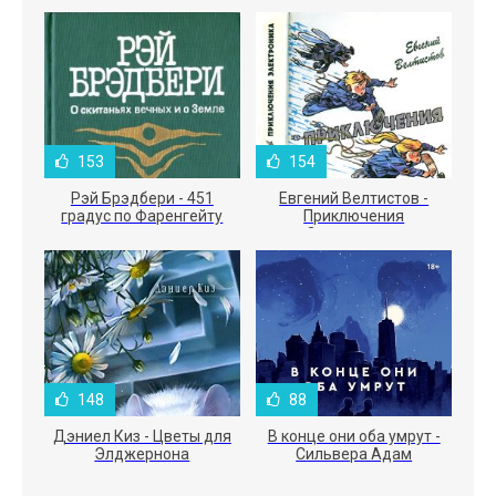
153
154
Рэй Брэдбери - 451
Евгений Велтистов -
градус по Фаренгейту
Приключения
Электроника
148
88
Дэниел Киз - Цветы для
В конце они оба умрут -
Элджернона
Сильвера Адам