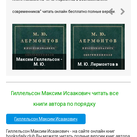
современников" читать онлайн бесплатно полные версии.
Максим Гиллельсон -
В
М. Ю.
М. Ю. Лермонтов в
Гиллельсон Максим Исаакович читать все
книги автора по порядку
Гиллельсон Максим Исаакович
Гиллельсон Максим Исаакович - на сайте онлайн книг
booksdaily.club Вы можете читать полные версии книг автора