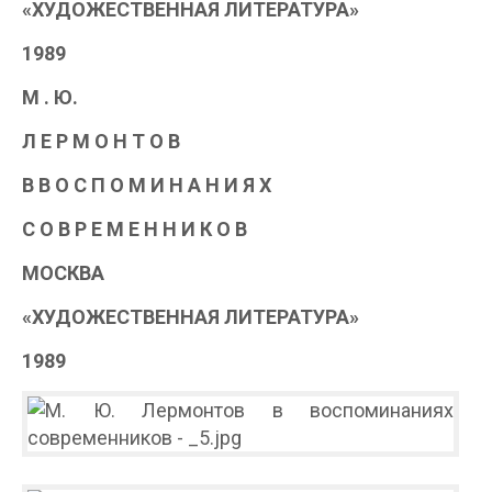
«ХУДОЖЕСТВЕННАЯ ЛИТЕРАТУРА»
1989
M . Ю.
Л Е Р М О Н Т О В
В В О С П О М И Н А Н И Я Х
С О В Р Е М Е Н Н И К О В
МОСКВА
«ХУДОЖЕСТВЕННАЯ ЛИТЕРАТУРА»
1989