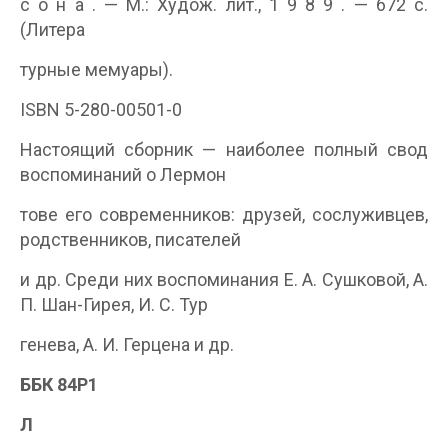
с о н а . — М.: Худож. лит., 1 9 8 9 . — 672 с.
(Литера­
турные мемуары).
ISBN 5-280-00501-0
Настоящий сборник — наиболее полный свод
воспоминаний о Лермон­
тове его современников: друзей, сослуживцев,
родственников, писателей
и др. Среди них воспоминания Е. А. Сушковой, А.
П. Шан-Гирея, И. С. Тур­
генева, А. И. Герцена и др.
ББК 84Р1
Л