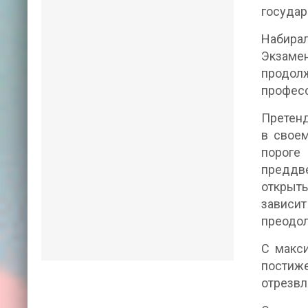
государ
Набира
Экзаме
продол
професс
Претенд
в своем
пороге
преддве
открыты
зависит
преодол
С макс
постиж
отрезвл