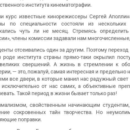
ственного института кинематографии.
ли курс известные кинорежиссеры Сергей Аполлин
ны по специальности состояли из нескольких
жались чуть ли не месяц. Стремясь определить
ии», члены комиссии задавали нам многочисленные,
енты отсеивались один за другим. Поэтому переход 
 роде института страны прямо-таки окрылил пост
 великих свершений. А жизнь в стремлении к об
рии, — это, пожалуй, самая интересная и предельно
ми все двери, в которые манил нас радужный свет д
 исключительно от нас самих, а объективные преп
евать. Такой период в жизни бывает только раз!
имализмом, свойственным начинающим студентам,
ение сокровенных тайн творчества. Но неумоли
яющие поправки.