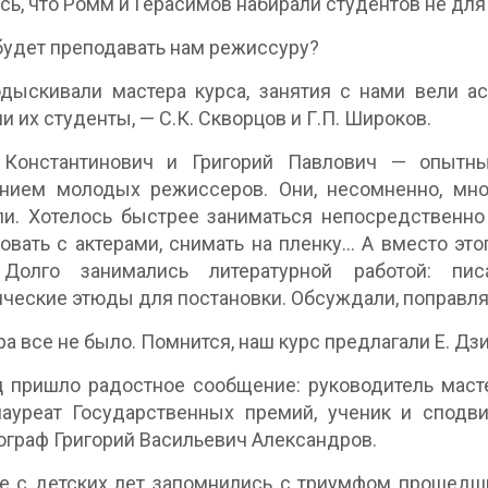
сь, что Ромм и Герасимов набирали студентов не для
будет преподавать нам режиссуру?
дыскивали мастера курса, занятия с нами вели ас
и их студенты, — С.К. Скворцов и Г.П. Широков.
 Константинович и Григорий Павлович — опытны
анием молодых режиссеров. Они, несомненно, мно
и. Хотелось быстрее заниматься непосредственно
овать с актерами, снимать на пленку... А вместо эт
 Долго занимались литературной работой: пис
ческие этюды для постановки. Обсуждали, поправлял
а все не было. Помнится, наш курс предлагали Е. Дзига
 пришло радостное сообщение: руководитель маст
лауреат Государственных премий, ученик и сподв
граф Григорий Васильевич Александров.
 с детских лет запомнились с триумфом прошедши