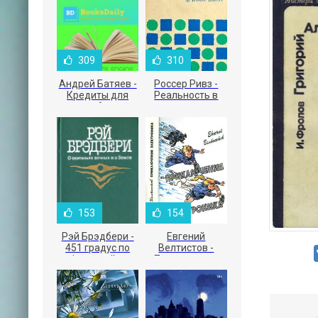
309
310
Андрей Батяев -
Россер Ривз -
Кредиты для
Реальность в
малого бизнеса
рекламе
153
154
Рэй Брэдбери -
Евгений
451 градус по
Велтистов -
Фаренгейту
Приключения
Электроника