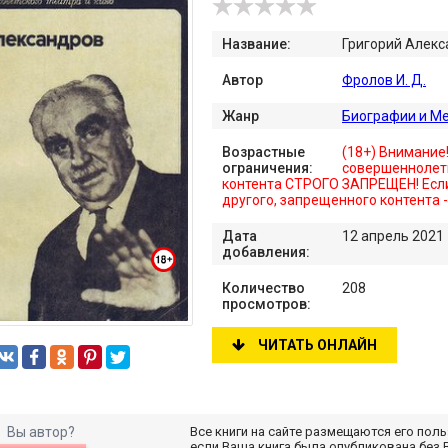
Название:
Григорий Алек
Автор
Фролов И. Д.
Жанр
Биографии и М
Возрастные
(18+) Внимание
ограничения:
совершеннолет
контента СТРОГО ЗАПРЕЩЕН! Если
другого, запрещенного контента 
Дата
12 апрель 2021
добавления:
Количество
208
просмотров:
ЧИТАТЬ ОНЛАЙН
Вы автор?
Все книги на сайте размещаются его пол
если Ваша книга была опубликована без 