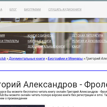
КА
БЛОГ
БИОГРАФИИ
СЛУШАТЬ АУДИОКНИГИ
НИЯ
КНИГИ О БИЗНЕСЕ
ДЕТСКАЯ ЛИТЕРАТУРА
 И ТРИЛЛЕРЫ
НАУЧНЫЕ КНИГИ
РЕЛИГИЯ И ДУХОВНОСТЬ
ДОКУМЕНТАЛЬНЫЕ КНИГИ
ЮМОР
.club
»
Документальные книги
»
Биографии и Мемуары
» Григорий Але
горий Александров - Фроло
урсе Вы можете бесплатно читать книгу онлайн Григорий Александров - Фроло
.club Вы можете онлайн читать полную версию книги без регистрации и sms.
ем о произведении