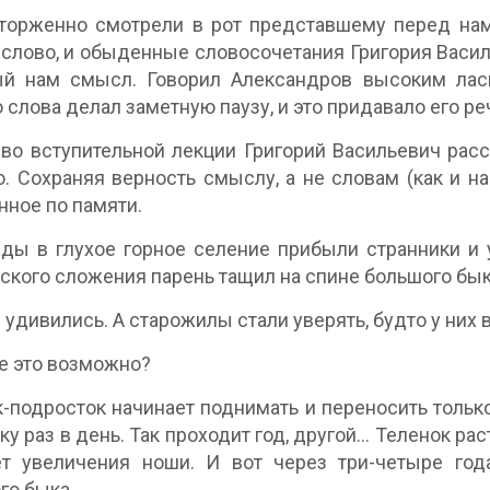
торженно смотрели в рот представшему перед нам
слово, и обыденные словосочетания Григория Василь
ый нам смысл. Говорил Александров высоким лас
 слова делал заметную паузу, и это придавало его ре
во вступительной лекции Григорий Васильевич расс
о. Сохраняя верность смыслу, а не словам (как и н
ное по памяти.
жды в глухое горное селение прибыли странники и
ского сложения парень тащил на спине большого бык
 удивились. А старожилы стали уверять, будто у них 
е это возможно?
-подросток начинает поднимать и переносить только
у раз в день. Так проходит год, другой... Теленок рас
ет увеличения ноши. И вот через три-четыре го
о быка...