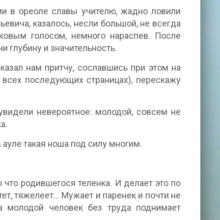
и в ореоле славы учителю, жадно ловили
евича, казалось, несли большой, не всегда
ковым голосом, немного нараспев. После
чи глубину и значительность.
казал нам притчу, сославшись при этом на
а всех последующих страницах), перескажу
 увидели невероятное: молодой, совсем не
а.
в ауле такая ноша под силу многим.
 что родившегося теленка. И делает это по
тет, тяжелеет... Мужает и паренек и почти не
да молодой человек без труда поднимает