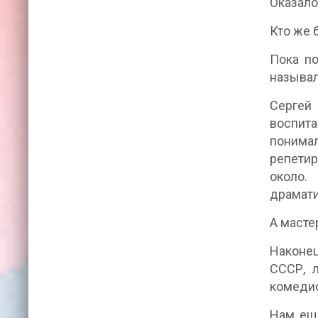
Оказало
Кто же 
Пока по
называл
Сергей
воспит
понимал
репетир
около.
драмати
А мастер
Наконец
СССР, 
комедио
Нам еще