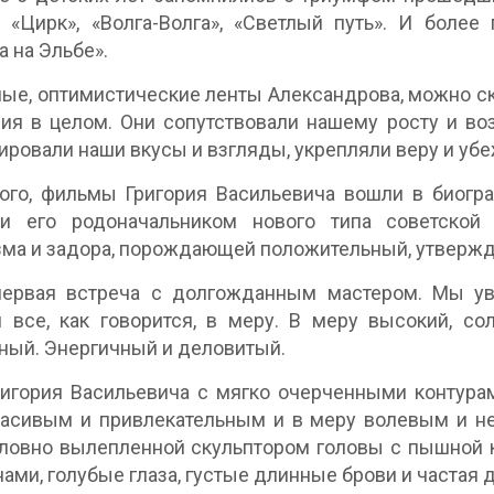
, «Цирк», «Волга-Волга», «Светлый путь». И более
а на Эльбе».
ые, оптимистические ленты Александрова, можно ска
ия в целом. Они сопутствовали нашему росту и во
ировали наши вкусы и взгляды, укрепляли веру и убе
ого, фильмы Григория Васильевича вошли в биогра
ли его родоначальником нового типа советской
ма и задора, порождающей положительный, утверж
первая встреча с долгожданным мастером. Мы уви
 все, как говорится, в меру. В меру высокий, с
ный. Энергичный и деловитый.
игория Васильевича с мягко очерченными контура
расивым и привлекательным и в меру волевым и н
ловно вылепленной скульптором головы с пышной 
ами, голубые глаза, густые длинные брови и частая