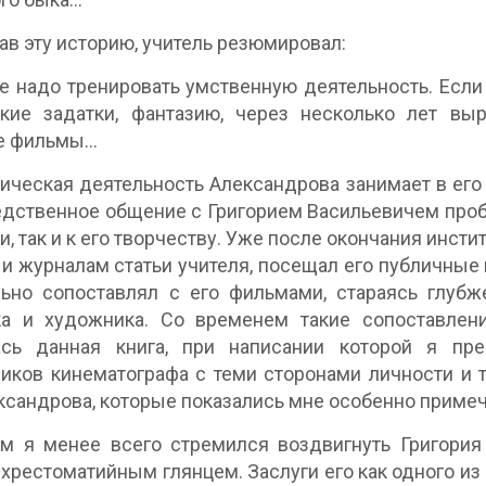
ав эту историю, учитель резюмировал:
е надо тренировать умственную деятельность. Если 
ские задатки, фантазию, через несколько лет вы
 фильмы...
ическая деятельность Александрова занимает в его
дственное общение с Григорием Васильевичем пробу
и, так и к его творчеству. Уже после окончания инст
 и журналам статьи учителя, посещал его публичны
ьно сопоставлял с его фильмами, стараясь глубж
ка и художника. Со временем такие сопоставлен
ась данная книга, при написании которой я пр
иков кинематографа с теми сторонами личности и 
ександрова, которые показались мне особенно приме
м я менее всего стремился воздвигнуть Григория
 хрестоматийным глянцем. Заслуги его как одного из