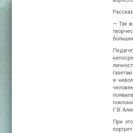
Рассказ
— Так ж
творче
большие
Педагог
непосре
личност
газетам
я невол
челове
появил
поклонн
Г.В. Ал
При это
портрет