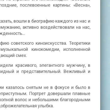
 поздние, послевоенные картины: «Весна»,
зать, вошли в биографию каждого из нас и
змужанию, активно воздействовали на нас,
жденность...
фию советского киноискусства. Теоретики
 музыкальной кинокомедии, исполненной
дающий смех.
дели красивого, элегантного мужчину, в
олидный и представительный. Вежливый и
ми казалось снятым не в фокусе и было в
еприступным. Портрет довершали плавные
копной волос и небольшими благородными
 доброжелательная улыбка.