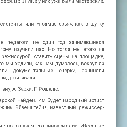
 себя. Во ВГИКе у них уже были мастерские.
систенты, или «подмастерья», как в шутку
е педагоги, не один год занимавшиеся
гому научили нас. Но тогда мы этого не
 режиссурой: ставить сцены на площадке,
ого мы ходили, как нам думалось, вокруг да
али документальные очерки, сочиняли
и, дотягивали...
ну, А. Зархи, Г. Рошалю...
ерской найден. Им будет народный артист
ижник Эйзенштейна, известный режиссер-
е по экранам его кинокомедии: «Веселые