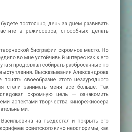
будете постоянно, день за днем развивать
растите в режиссеров, способных делать
 творческой биографии скромное место. Но
дило во мне устойчивый интерес как к его
итута я продолжал собирать разбросанные по
е выступления. Высказывания Александрова
е понять своеобразие этого незаурядного
ия стали занимать меня все больше. Так
еследовал скромную цель — ознакомить
теми аспектами творчества кинорежиссера
чательными.
 Васильевича на пьедестал и покрыть его
 корифеев советского кино неоспоримы, как