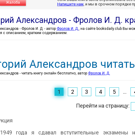
Жалоба
Напишите нам
, и мы в срочном порядке 
орий Александров - Фролов И. Д. к
Григорий Александров - Фролов И. Д. - автор
Фролов И. Д.
, на сайте booksdaily.club Вы м
я с описанием, кратким содержанием.
горий Александров читать
ександров - читать книгу онлайн бесплатно, автор
Фролов И. Д.
1
2
3
4
5
...
Перейти на страницу:
укция
1949 года я сдавал вступительные экзамены н