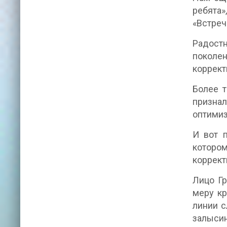
ребята»
«Встреч
Радостн
поколен
коррект
Более т
призна
оптимиз
И вот 
котором
коррект
Лицо Гр
меру к
линии с
залысин