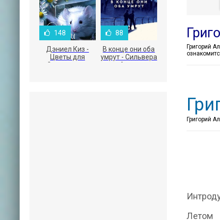
Григ
148
88
Дэниел Киз -
В конце они оба
ознакомитс
Цветы для
умрут - Сильвера
Элджернона
Адам
Гри
Григорий Ал
Интрод
Летом 