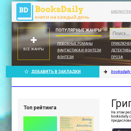
БИБЛИОТЕ
ЛЮБОВНЫЕ РОМАНЫ
ПРИКЛЮЧЕ
ВСЕ ЖАНРЫ
ФАНТАСТИКА И ФЭНТЕЗИ
ДЕТЕКТИВЫ
ФЭНТЕЗИ
ПРОЗА
ДОБАВИТЬ В ЗАКЛАДКИ
booksdaily
Гри
Топ рейтинга
На этом рес
booksdaily
предислови