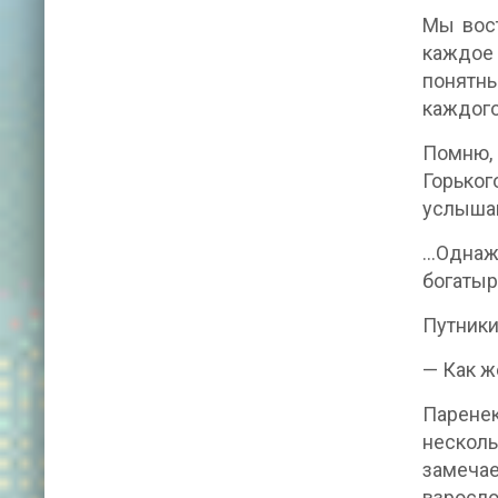
Мы вос
каждое 
понятн
каждого
Помню, 
Горьког
услышан
...Одна
богатыр
Путники
— Как ж
Паренек
нескольк
замеча
взрослог