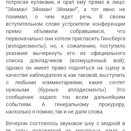
потрясая кулаками, и орал ему прямо в лицо:
"Эйхман! Эйхман! Эйхман!", а тот явно не
понимал, о чем идет речь. В своем
вступительном слове устроители конференции
прямо объявили собравшимся, что
первоначально они хотели пригласить Гинсберга
(аплодисменты), но, к сожалению, поступило
указание вычеркнуть его из официального
списка докладчиков (возмущенный вой);
однако он имеет право подняться на сцену в
качестве наблюдателя и, как таковой, выступить
с любыми комментариями, какие сочтет
нужными (бурные аплодисменты). Это
сообщение задало тон всем дальнейшим
событиям. А генеральному прокурору,
насколько я помню, так и не дали слова.
Вечером состоялось звуковое шоу с модной в
те годы подсветкой из масляных ламп с