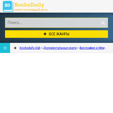
ВСЕ ЖАНРЫ
booksdaily.club
»
Документальные книги
»
Биографии и Мемуары
ДОБАВИТЬ
В
ЗАКЛАДКИ