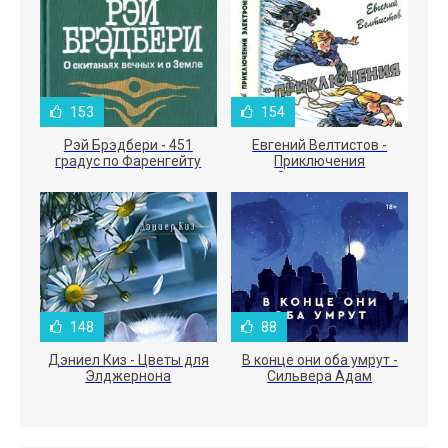
153
154
Рэй Брэдбери - 451
Евгений Велтистов -
градус по Фаренгейту
Приключения
Электроника
148
88
Дэниел Киз - Цветы для
В конце они оба умрут -
Элджернона
Сильвера Адам