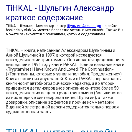
TiHKAL - Шульгин Александр
краткое содержание
TiHKAL - Шульгин Александр - автор
Шульгин Александр
, на сайте
booksdaily.club Вы можете бесплатно читать книгу онлайн. Так же Вы
можете ознакомится с описанием, кратким содержанием.
TiHKAL — книга, написанная Александром Шульгиным и
Анной Шульгиной в 1997, в которой исследуются
психоделические триптамины. Она является продолжением
вышедшей в 1991 году книги PiHKAL. Полное название книги
«Tryptamines I Have Known And Loved: The Continuation»
(«Триптамины, которые я узнал и полюбил: Продолжение»).
Книга состоит из двух частей. Как и в PiHKAL, первая часть
книги носит автобиографический характер, а во второй
приводится детализированое описание синтеза более 50
психоделических веществ ряда триптамина (большинство
из них впервые синтезировал лично Шульгин), а также
дозировки, описание эффектов и прочие комментарии.
В данной электронной версии содержится только первая,
художественная часть.