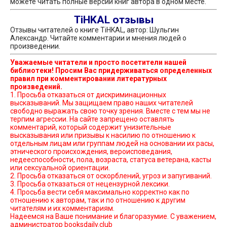
можете читать полные версии книг автора в одном месте.
TiHKAL отзывы
Отзывы читателей о книге TiHKAL, автор: Шульгин
Александр. Читайте комментарии и мнения людей о
произведении.
Уважаемые читатели и просто посетители нашей
библиотеки! Просим Вас придерживаться определенных
правил при комментировании литературных
произведений.
1. Просьба отказаться от дискриминационных
высказываний. Мы защищаем право наших читателей
свободно выражать свою точку зрения. Вместе с тем мы не
терпим агрессии. На сайте запрещено оставлять
комментарий, который содержит унизительные
высказывания или призывы к насилию по отношению к
отдельным лицам или группам людей на основании их расы,
этнического происхождения, вероисповедания,
недееспособности, пола, возраста, статуса ветерана, касты
или сексуальной ориентации.
2. Просьба отказаться от оскорблений, угроз и запугиваний.
3. Просьба отказаться от нецензурной лексики.
4. Просьба вести себя максимально корректно как по
отношению к авторам, так и по отношению к другим
читателям и их комментариям.
Надеемся на Ваше понимание и благоразумие. С уважением,
администратор booksdaily.club