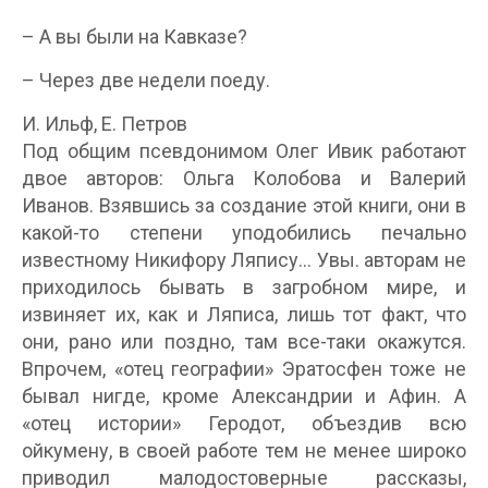
– А вы были на Кавказе?
– Через две недели поеду.
И. Ильф, Е. Петров
Под общим псевдонимом Олег Ивик работают
двое авторов: Ольга Колобова и Валерий
Иванов. Взявшись за создание этой книги, они в
какой-то степени уподобились печально
известному Никифору Ляпису… Увы. авторам не
приходилось бывать в загробном мире, и
извиняет их, как и Ляписа, лишь тот факт, что
они, рано или поздно, там все-таки окажутся.
Впрочем, «отец географии» Эратосфен тоже не
бывал нигде, кроме Александрии и Афин. А
«отец истории» Геродот, объездив всю
ойкумену, в своей работе тем не менее широко
приводил малодостоверные рассказы,