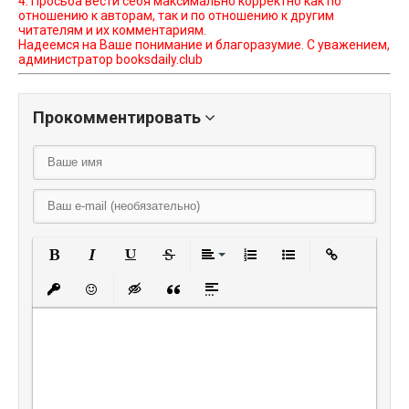
4. Просьба вести себя максимально корректно как по
отношению к авторам, так и по отношению к другим
читателям и их комментариям.
Надеемся на Ваше понимание и благоразумие. С уважением,
администратор booksdaily.club
Прокомментировать
Полужирный
Курсив
Подчеркнутый
Зачеркнутый
Выравнивание
Нумерованный списо
Маркированный
Вставить
Вставить защищенную ссылку
Вставить смайлик
Вставка скрытого текста
Вставка цитаты
Вставка спойлера