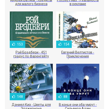
Андрей Батяев - Кредиты
Россер Ривз - Реальность
для малого бизнеса
в рекламе
153
154
Рэй Брэдбери - 451
Евгений Велтистов -
градус по Фаренгейту
Приключения
Электроника
148
88
Дэниел Киз - Цветы для
В конце они оба умрут -
Элджернона
Сильвера Адам