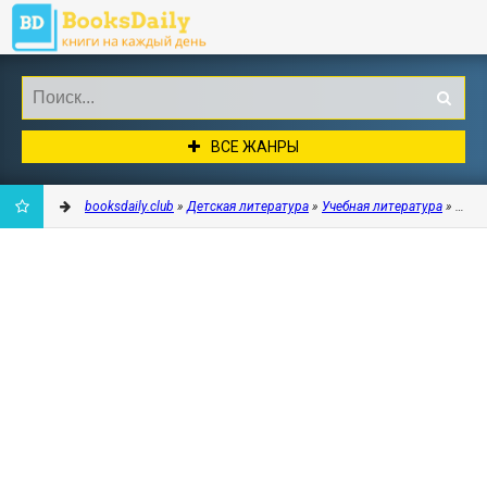
ВСЕ ЖАНРЫ
booksdaily.club
»
Детская литература
»
Учебная литература
» Исто
ДОБАВИТЬ
В
ЗАКЛАДКИ