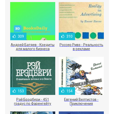
309
310
Андрей Батяев - Кредиты
Россер Ривз - Реальность
для малого бизнеса
в рекламе
153
154
Рэй Брэдбери - 451
Евгений Велтистов -
градус по Фаренгейту
Приключения
Электроника