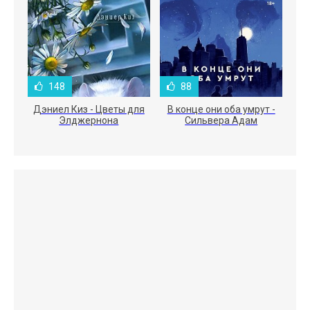
148
88
Дэниел Киз - Цветы для
В конце они оба умрут -
Элджернона
Сильвера Адам