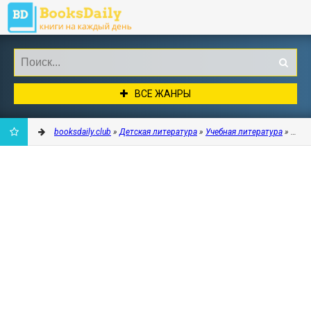
ВСЕ ЖАНРЫ
booksdaily.club
»
Детская литература
»
Учебная литература
» 100 
ДОБАВИТЬ
В
ЗАКЛАДКИ