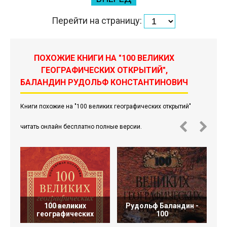
Перейти на страницу:
ПОХОЖИЕ КНИГИ НА "100 ВЕЛИКИХ
ГЕОГРАФИЧЕСКИХ ОТКРЫТИЙ",
БАЛАНДИН РУДОЛЬФ КОНСТАНТИНОВИЧ
Книги похожие на "100 великих географических открытий"
читать онлайн бесплатно полные версии.
100 великих
Рудольф Баландин -
Р
географических
100