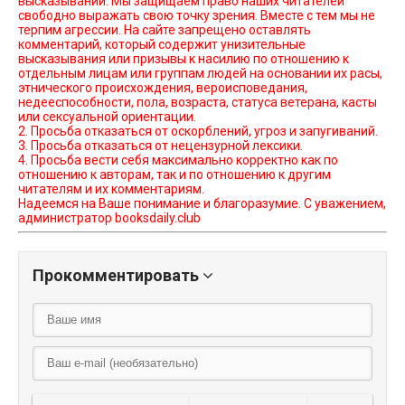
высказываний. Мы защищаем право наших читателей
свободно выражать свою точку зрения. Вместе с тем мы не
терпим агрессии. На сайте запрещено оставлять
комментарий, который содержит унизительные
высказывания или призывы к насилию по отношению к
отдельным лицам или группам людей на основании их расы,
этнического происхождения, вероисповедания,
недееспособности, пола, возраста, статуса ветерана, касты
или сексуальной ориентации.
2. Просьба отказаться от оскорблений, угроз и запугиваний.
3. Просьба отказаться от нецензурной лексики.
4. Просьба вести себя максимально корректно как по
отношению к авторам, так и по отношению к другим
читателям и их комментариям.
Надеемся на Ваше понимание и благоразумие. С уважением,
администратор booksdaily.club
Прокомментировать