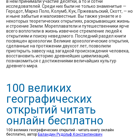
в нем принимали участие десятки, а то и сотни
исследователей. Среди них были не только знаменитые —
Геродот, Марко Поло, Колумб, Кук, Пржевальский, Скотт, — но
и ныне забытые и малоизвестные. Вы также узнаете и о
некоторых теоретических открытиях, раскрывающих жизнь
и строение Земли. Мореплаватели и путешественники ярче
всего воплотили в жизнь извечное стремление людей к
открытиям и поиску неведомого. Последний раздел книги
посвящен археологии. Великие археологические открытия,
сделанные на протяжении двухсот лет, позволили
приоткрыть завесу над загадкой происхождения человека,
восстановить историю древнейших цивилизаций,
познакомиться с достижениями величайших культур
древнего мира.
100 великих
географических
открытий читать
онлайн бесплатно
100 великих географических открытий - читать книгу онлайн
бесплатно, автор
Баландин Рудольф Константинович