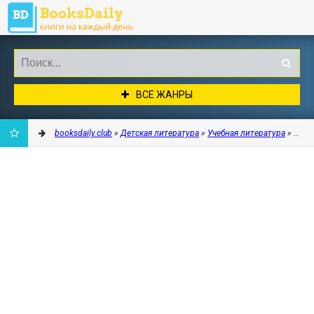
ВСЕ ЖАНРЫ
booksdaily.club
»
Детская литература
»
Учебная литература
» Как 
ДОБАВИТЬ
В
ЗАКЛАДКИ