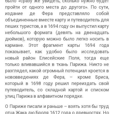
было «сразу же увидеть, сколько нужно будет
пройти от одного места до другого». По сути,
издание де Фера представляло собой
объединенные вместе карту и путеводитель для
пеших туристов, а в 1694 году он выпустил карту
небольшого формата (девять на двенадцать
дюймов), которую можно было легко носить в
кармане. Этот фрагмент карты 1694 года
показывает, как удобно было исследовать
новый район Елисейские Поля, тогда еще
только вливавшийся в ткань Парижа. Никто не
разглядел, какой огромный потенциал кроется в
нововведениях де Фера, – кроме Бриса,
который в 1698 году решил переиздать свой
путеводитель, со складной картой и списком
улиц Парижа в алфавитном порядке.
О Париже писали и раньше – взять хотя бы труд
отца Жака дю Броля 1612 года о древностях. Но