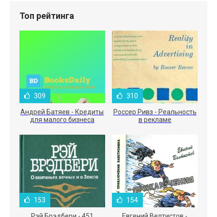
Топ рейтинга
309
310
Андрей Батяев - Кредиты
Россер Ривз - Реальность
для малого бизнеса
в рекламе
153
154
Рэй Брэдбери - 451
Евгений Велтистов -