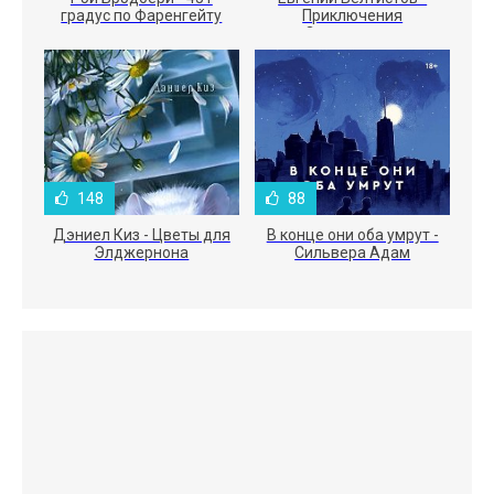
градус по Фаренгейту
Приключения
Электроника
148
88
Дэниел Киз - Цветы для
В конце они оба умрут -
Элджернона
Сильвера Адам