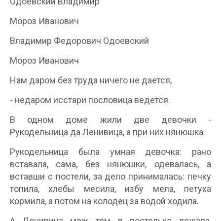
Одоевский Владимир
Мороз Иванович
Владимир Федорович Одоевский
Мороз Иванович
Нам даром без труда ничего не дается,
- недаром исстари пословица ведется.
В одном доме жили две девочки -
Рукодельница да Ленивица, а при них нянюшка.
Рукодельница была умная девочка: рано
вставала, сама, без нянюшки, одевалась, а
вставши с постели, за дело принималась: печку
топила, хлебы месила, избу мела, петуха
кормила, а потом на колодец за водой ходила.
А Ленивица меж тем в постельке лежала,