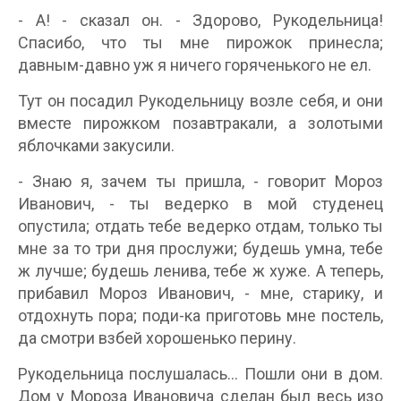
- А! - сказал он. - Здорово, Рукодельница!
Спасибо, что ты мне пирожок принесла;
давным-давно уж я ничего горяченького не ел.
Тут он посадил Рукодельницу возле себя, и они
вместе пирожком позавтракали, а золотыми
яблочками закусили.
- Знаю я, зачем ты пришла, - говорит Мороз
Иванович, - ты ведерко в мой студенец
опустила; отдать тебе ведерко отдам, только ты
мне за то три дня прослужи; будешь умна, тебе
ж лучше; будешь ленива, тебе ж хуже. А теперь,
прибавил Мороз Иванович, - мне, старику, и
отдохнуть пора; поди-ка приготовь мне постель,
да смотри взбей хорошенько перину.
Рукодельница послушалась... Пошли они в дом.
Дом у Мороза Ивановича сделан был весь изо