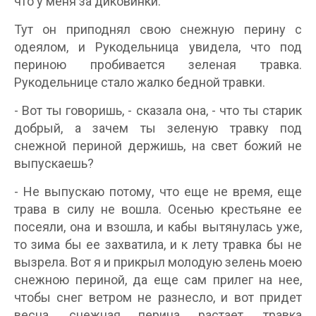
что у меня за диковинки.
Тут он приподнял свою снежную перину с
одеялом, и Рукодельница увидела, что под
периною пробивается зеленая травка.
Рукодельнице стало жалко бедной травки.
- Вот ты говоришь, - сказала она, - что ты старик
добрый, а зачем ты зеленую травку под
снежной периной держишь, на свет божий не
выпускаешь?
- Не выпускаю потому, что еще не время, еще
трава в силу не вошла. Осенью крестьяне ее
посеяли, она и взошла, и кабы вытянулась уже,
то зима бы ее захватила, и к лету травка бы не
вызрела. Вот я и прикрыл молодую зелень моею
снежною периной, да еще сам прилег на нее,
чтобы снег ветром не разнесло, и вот придет
весна, снежная перина растает, травка