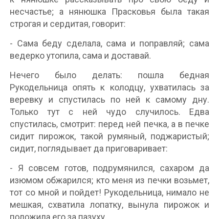
несчастье; а нянюшка Прасковья была такая
строгая и сердитая, говорит:
- Сама беду сделала, сама и поправляй; сама
ведерко утопила, сама и доставай.
Нечего было делать: пошла бедная
Рукодельница опять к колодцу, ухватилась за
веревку и спустилась по ней к самому дну.
Только тут с ней чудо случилось. Едва
спустилась, смотрит: перед ней печка, а в печке
сидит пирожок, такой румяный, поджаристый;
сидит, поглядывает да приговаривает:
- Я совсем готов, подрумянился, сахаром да
изюмом обжарился; кто меня из печки возьмет,
тот со мной и пойдет! Рукодельница, нимало не
мешкая, схватила лопатку, вынула пирожок и
положила его за пазуху.