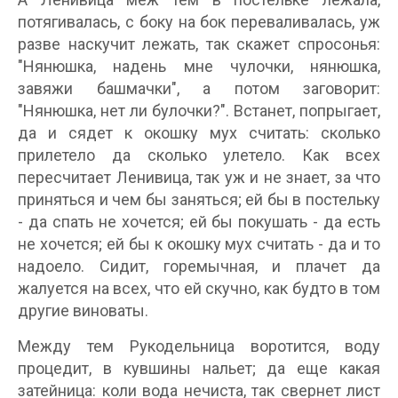
потягивалась, с боку на бок переваливалась, уж
разве наскучит лежать, так скажет спросонья:
"Нянюшка, надень мне чулочки, нянюшка,
завяжи башмачки", а потом заговорит:
"Нянюшка, нет ли булочки?". Встанет, попрыгает,
да и сядет к окошку мух считать: сколько
прилетело да сколько улетело. Как всех
пересчитает Ленивица, так уж и не знает, за что
приняться и чем бы заняться; ей бы в постельку
- да спать не хочется; ей бы покушать - да есть
не хочется; ей бы к окошку мух считать - да и то
надоело. Сидит, горемычная, и плачет да
жалуется на всех, что ей скучно, как будто в том
другие виноваты.
Между тем Рукодельница воротится, воду
процедит, в кувшины нальет; да еще какая
затейница: коли вода нечиста, так свернет лист