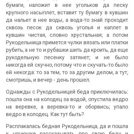
бумаги, наложит в нее угольков да песку
крупного насыплет, вставит ту бумагу в кувшин
да нальет в нее воды, а вода-то знай проходит
сквозь песок да сквозь уголья и каплет в
кувшин чистая, словно хрустальная; а потом
Рукодельница примется чулки вязать или платки
рубить, а не то и рубашки шить да кроить, да еще
рукодельную песенку затянет; и не было
никогда ей скучно, потому что и скучать-то было
ей некогда: то за тем, то за другим делом, а тут,
смотришь, и вечер - день прошел.
Однажды с Рукодельницей беда приключилась:
пошла она на колодец за водой, опустила ведро
на веревке, а веревка-то и оборвись; упало
ведро в колодец. Как тут быть?
Расплакалась бедная Рукодельница, да и пошла
к нянюшке рассказывать про свою беду и