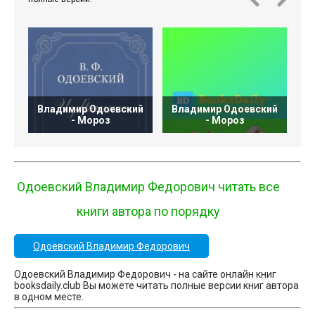
Владимир Одоевский
Владимир Одоевский
В
- Мороз
- Мороз
Одоевский Владимир Федорович читать все
книги автора по порядку
Одоевский Владимир Федорович
Одоевский Владимир Федорович - на сайте онлайн книг
booksdaily.club Вы можете читать полные версии книг автора
в одном месте.