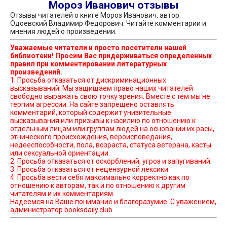
Мороз Иванович отзывы
Отзывы читателей о книге Мороз Иванович, автор:
Одоевский Владимир Федорович. Читайте комментарии и
мнения людей о произведении.
Уважаемые читатели и просто посетители нашей
библиотеки! Просим Вас придерживаться определенных
правил при комментировании литературных
произведений.
1. Просьба отказаться от дискриминационных
высказываний. Мы защищаем право наших читателей
свободно выражать свою точку зрения. Вместе с тем мы не
терпим агрессии. На сайте запрещено оставлять
комментарий, который содержит унизительные
высказывания или призывы к насилию по отношению к
отдельным лицам или группам людей на основании их расы,
этнического происхождения, вероисповедания,
недееспособности, пола, возраста, статуса ветерана, касты
или сексуальной ориентации.
2. Просьба отказаться от оскорблений, угроз и запугиваний.
3. Просьба отказаться от нецензурной лексики.
4. Просьба вести себя максимально корректно как по
отношению к авторам, так и по отношению к другим
читателям и их комментариям.
Надеемся на Ваше понимание и благоразумие. С уважением,
администратор booksdaily.club