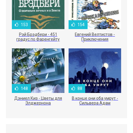
153
154
Рэй Брэдбери - 451
Евгений Велтистов -
градус по Фаренгейту
Приключения
Электроника
148
88
Дэниел Киз - Цветы для
В конце они оба умрут -
Элджернона
Сильвера Адам