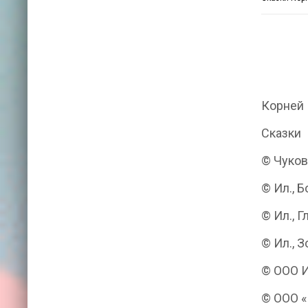
Корней 
Сказки
© Чуковс
© Ил., Б
© Ил., Г
© Ил., З
© ООО И
© ООО «