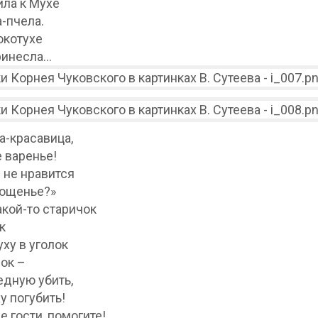
ла к Мухе
-пчела.
окотухе
ринесла…
а-красавица,
 варенье!
 не нравится
гощенье?»
акой-то старичок
к
ху в уголок
ок –
едную убить,
у погубить!
е гости, помогите!