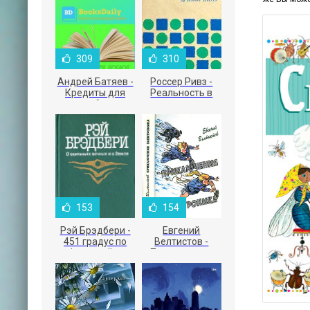
309
310
Андрей Батяев -
Россер Ривз -
Кредиты для
Реальность в
малого бизнеса
рекламе
153
154
Рэй Брэдбери -
Евгений
451 градус по
Велтистов -
Фаренгейту
Приключения
Электроника