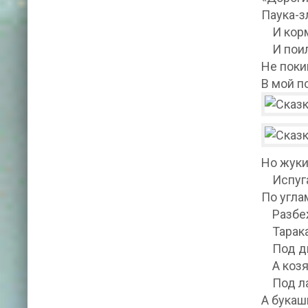
Паука-з
И корми
И поила
Не поки
В мой п
Но жуки
Испуга
По угла
Разбеж
Тарак
Под ди
А козя
Под ла
А букаш