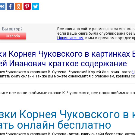
Вы автор?
Все книги на сайте размещаются его пол
если Ваша книга была опубликована без 
Жалоба
Напишите нам
, и мы в срочном порядке 
и Корнея Чуковского в картинках В
ей Иванович краткое содержание
Сказки Корнея Чуковского в картинках В. Сутеева - Чуковский Корней Иванович - автор
Ч
читать книгу онлайн. Так же Вы можете ознакомится с описанием, кратким 
ниге все ваши любимые сказки К. Чуковского, все ваши любимые кар
зки Корнея Чуковского в к
ать онлайн бесплатно
ея Чуковского в картинках В. Сутеева - читать книгу онлайн бесплатно, авто