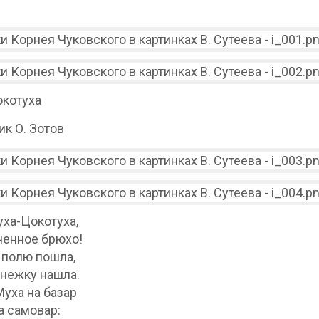
котуха
к О. Зотов
уха-Цокотуха,
енное брюхо!
́ полю пошла,
нежку нашла.
уха на базар
а самовар: