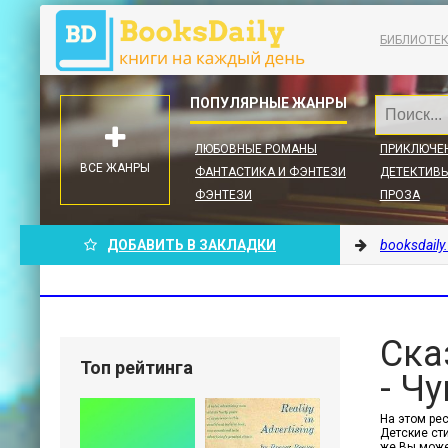
БИБЛИОТЕ
ЛЮБОВНЫЕ РОМАНЫ
ПРИКЛЮЧЕ
ВСЕ ЖАНРЫ
ФАНТАСТИКА И ФЭНТЕЗИ
ДЕТЕКТИВЫ
ФЭНТЕЗИ
ПРОЗА
ДОБАВИТЬ В ЗАКЛАДКИ
booksdaily
Ска
Топ рейтинга
- Ч
На этом рес
Детские сти
же Вы може