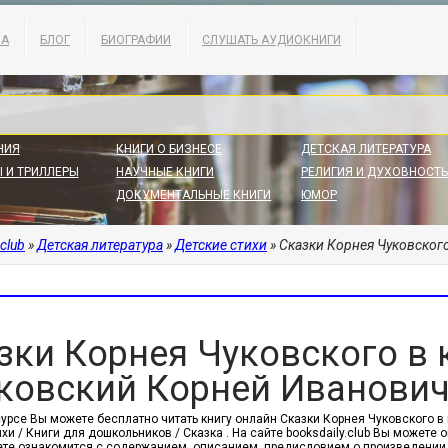
КА
БЛОГ
БИОГРАФИИ
СЛУШАТЬ АУДИОКНИГИ
НИЯ
КНИГИ О БИЗНЕСЕ
ДЕТСКАЯ ЛИТЕРАТУРА
 И ТРИЛЛЕРЫ
НАУЧНЫЕ КНИГИ
РЕЛИГИЯ И ДУХОВНОСТЬ
ДОКУМЕНТАЛЬНЫЕ КНИГИ
ЮМОР
.club
»
Детская литература
»
Детские стихи
» Сказки Корнея Чуковского
зки Корнея Чуковского в к
уковский Корней Иванови
урсе Вы можете бесплатно читать книгу онлайн Сказки Корнея Чуковского в 
хи / Книги для дошкольников / Сказка . На сайте booksdaily.club Вы можете 
те ознакомится с содержанием, описанием, предисловием о произведении