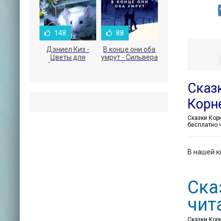
148
88
Дэниел Киз -
В конце они оба
Цветы для
умрут - Сильвера
Элджернона
Адам
Сказк
Корн
бесплатно 
В нашей к
Ска
чит
Сказки Корн