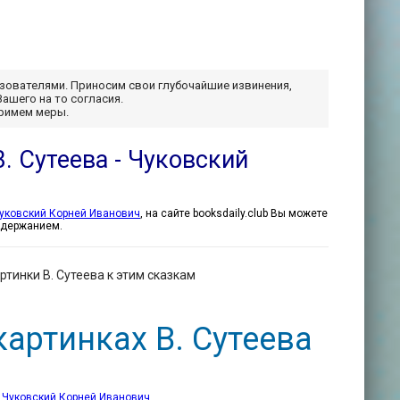
ьзователями. Приносим свои глубочайшие извинения,
Вашего на то согласия.
примем меры.
. Сутеева - Чуковский
уковский Корней Иванович
, на сайте booksdaily.club Вы можете
содержанием.
тинки В. Сутеева к этим сказкам
артинках В. Сутеева
р
Чуковский Корней Иванович