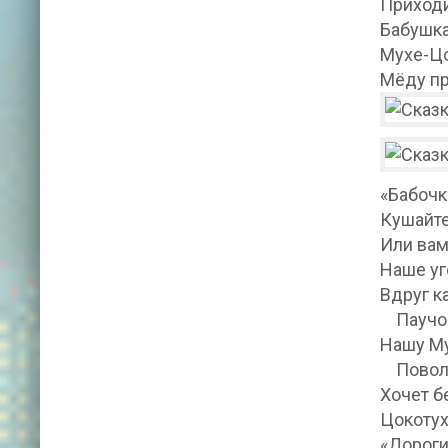
Приходи
Бабушка
Мухе-Ц
Мёду п
«Бабочк
Кушайте
Или вам
Наше у
Вдруг к
Паучо
Нашу Му
Повол
Хочет б
Цокотух
«Дороги