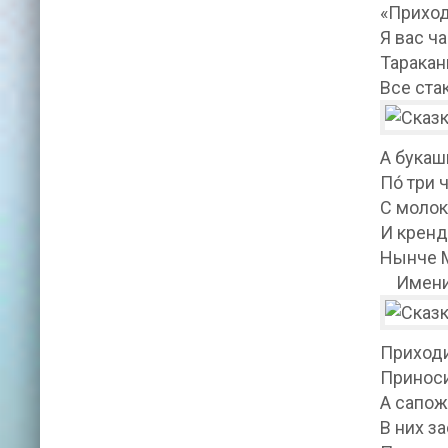
«Приход
Я вас ч
Таракан
Все ста
А букаш
По́ три
С моло
И кренд
Нынче 
Имени
Приходи
Приноси
А сапож
В них з