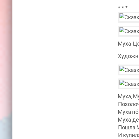
* * *
Муха-Цо
Художни
Муха, М
Позолоч
Муха по
Муха де
Пошла М
И купил