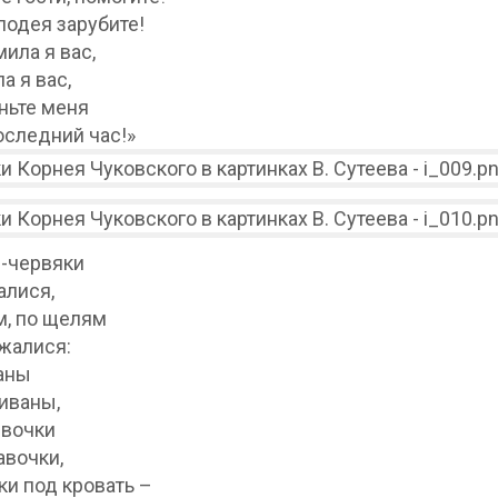
лодея зарубите!
ла я вас,
 я вас,
ньте меня
оследний час!»
-червяки
лися,
м, по щелям
алися:
аны
ваны,
вочки
вочки,
ки под кровать –