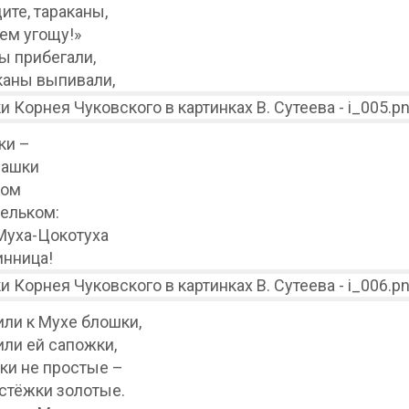
ите, тараканы,
аем угощу!»
ы прибегали,
каны выпивали,
ки –
 чашки
ком
ельком:
Муха-Цокотуха
нница!
ли к Мухе блошки,
ли ей сапожки,
ки не простые –
астёжки золотые.