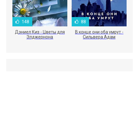
148
88
Дэниел Киз - Цветы для
В конце они оба умрут -
Элджернона
Сильвера Адам