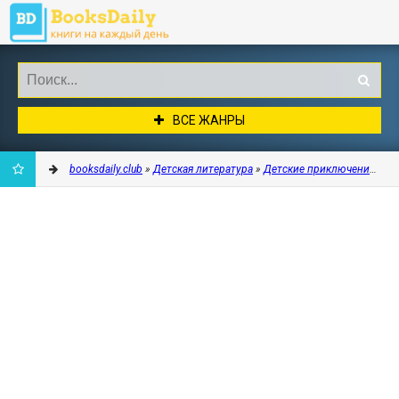
ВСЕ ЖАНРЫ
booksdaily.club
»
Детская литература
»
Детские приключения
» Во
ДОБАВИТЬ
В
ЗАКЛАДКИ