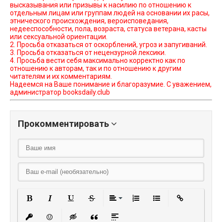
высказывания или призывы к насилию по отношению к
отдельным лицам или группам людей на основании их расы,
этнического происхождения, вероисповедания,
недееспособности, пола, возраста, статуса ветерана, касты
или сексуальной ориентации.
2. Просьба отказаться от оскорблений, угроз и запугиваний.
3. Просьба отказаться от нецензурной лексики.
4. Просьба вести себя максимально корректно как по
отношению к авторам, так и по отношению к другим
читателям и их комментариям.
Надеемся на Ваше понимание и благоразумие. С уважением,
администратор booksdaily.club
Прокомментировать
Полужирный
Курсив
Подчеркнутый
Зачеркнутый
Выравнивание
Нумерованный списо
Маркированный
Вставить