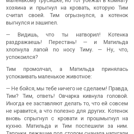
маленькому трусишке, но тот убежал в комнату
хозяина и прыгнул на кровать, которую Тим
считал своей. Тим огрызнулся, а котенок
выгнулся и зашипел.
— Видишь, что ты натворил! Котенка
раздражаешь! Перестань! — и Матильда
хлопнула лапой по носу Тиму. — Ну, что,
успокоился?
Тим промолчал, а Матильда принялась
успокаивать маленькое животное:
— Не бойся, мы тебе ничего не сделаем! Правда,
Тим? Тим, ответь! Овчарка кивнула головой.
Иногда ее заставляют делать то, что ей совсем
не нравится, а что полезно для других. Котенок
вновь спрыгнул с кровати и прошмыгнул на
кухню. Матильда и Тим поспешили за ним.
Тапочки, лежащие под столом сначала напугали