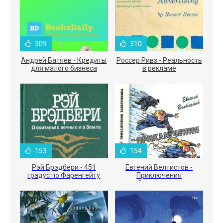
309
310
Андрей Батяев - Кредиты
Россер Ривз - Реальность
для малого бизнеса
в рекламе
153
154
Рэй Брэдбери - 451
Евгений Велтистов -
градус по Фаренгейту
Приключения
Электроника