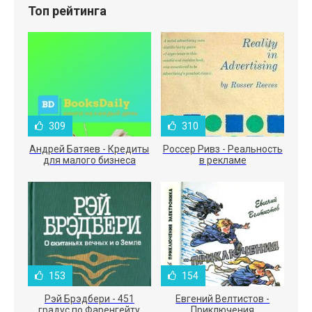
Топ рейтинга
309
310
Андрей Батяев - Кредиты
Россер Ривз - Реальность
для малого бизнеса
в рекламе
153
154
Рэй Брэдбери - 451
Евгений Велтистов -
градус по Фаренгейту
Приключения