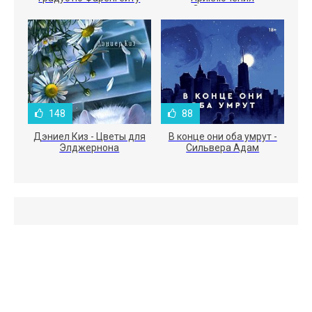
Электроника
148
88
Дэниел Киз - Цветы для
В конце они оба умрут -
Элджернона
Сильвера Адам