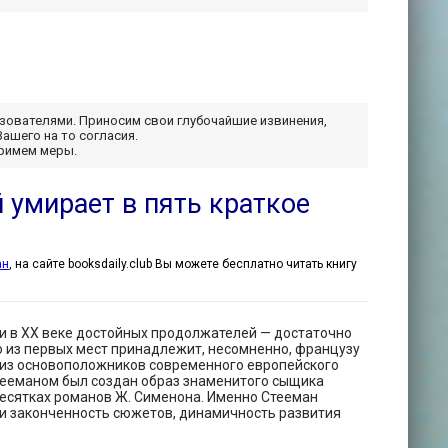
ьзователями. Приносим свои глубочайшие извинения,
Вашего на то согласия.
примем меры.
 умирает в пять краткое
ан
, на сайте booksdaily.club Вы можете бесплатно читать книгу
и в XX веке достойных продолжателей — достаточно
дно из первых мест принадлежит, несомненно, французу
 из основоположников современного европейского
Стееманом был создан образ знаменитого сыщика
десятках романов Ж. Сименона. Именно Стееман
 и законченность сюжетов, динамичность развития