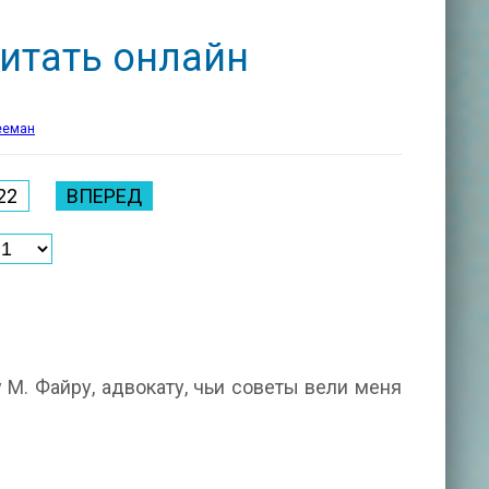
итать онлайн
ееман
22
ВПЕРЕД
у М. Файру, адвокату, чьи советы вели меня