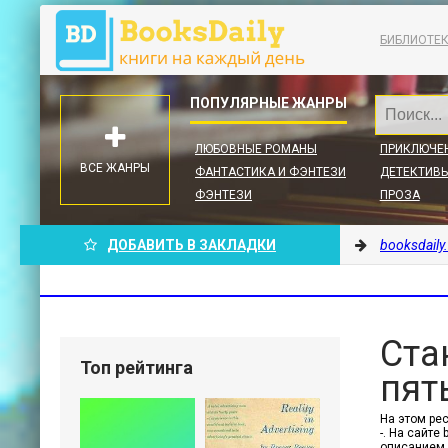
БИБЛИОТЕ
ЛЮБОВНЫЕ РОМАНЫ
ПРИКЛЮЧЕ
ВСЕ ЖАНРЫ
ФАНТАСТИКА И ФЭНТЕЗИ
ДЕТЕКТИВЫ
ФЭНТЕЗИ
ПРОЗА
ДОБАВИТЬ В ЗАКЛАДКИ
booksdaily
Ста
Топ рейтинга
пят
На этом ре
-. На сайте
описанием,