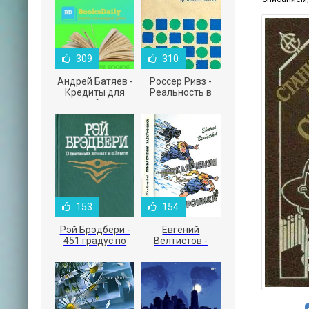
309
310
Андрей Батяев -
Россер Ривз -
Кредиты для
Реальность в
малого бизнеса
рекламе
153
154
Рэй Брэдбери -
Евгений
451 градус по
Велтистов -
Фаренгейту
Приключения
Электроника