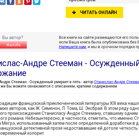
ЧИТАТЬ ОНЛАЙН
Вы автор?
Все книги на сайте размещаются его пол
если Ваша книга была опубликована без 
Жалоба
Напишите нам
, и мы в срочном порядке 
ислас-Андре Стееман - Осужденный
ржание
Станислас-Андре Стееман - Осужденный умирает в пять - автор
Станислас-Андре Стеем
к же Вы можете ознакомится с описанием, кратким содержанием.
радиции французской приключенческой литературы XIX века нашл
аких авторов, как Ж. Сименон, Л. Тома, Ш. Эксбрая. В этом ряду о
ого происхождения Станисласу-Андре Стееману, ставшему одним
ого романа. Небезынтересно, в частности, отметить, что именно 
 Мегрэ, использованный затем после определенной доработки в 
анцузской детективной прозе недостававшие ей дотоле четкость
современный колорит.