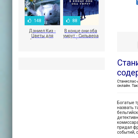
148
88
Дэниел Киз -
В конце они оба
Цветы для
умрут - Сильвера
Элджернона
Адам
Стан
соде
онлайн. Та
Богатые т
назвать т
бельгийск
детективн
комиссара
придал фр
событий, 