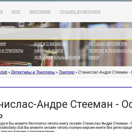
КА
БЛОГ
БИОГРАФИИ
СЛУШАТЬ АУДИОКНИГИ
НИЯ
КНИГИ О БИЗНЕСЕ
ДЕТСКАЯ ЛИТЕРАТУРА
 И ТРИЛЛЕРЫ
НАУЧНЫЕ КНИГИ
РЕЛИГИЯ И ДУХОВНОСТЬ
ДОКУМЕНТАЛЬНЫЕ КНИГИ
ЮМОР
.club
»
Детективы и Триллеры
»
Триллер
» Станислас-Андре Стееман -
нислас-Андре Стееман - О
ь
сурсе Вы можете бесплатно читать книгу онлайн Станислас-Андре Стееман - О
 booksdaily.club Вы можете онлайн читать полную версию книги без регистра
 предисловием о произведении