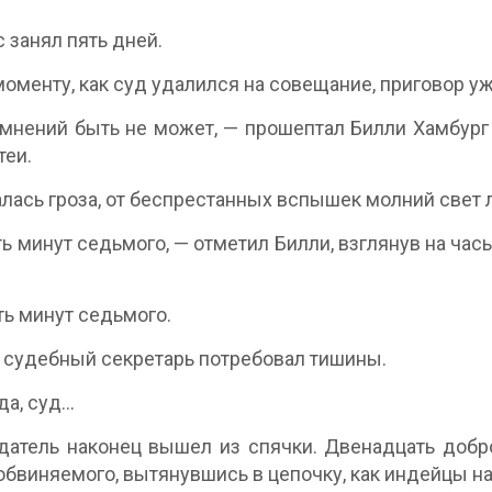
 занял пять дней.
моменту, как суд удалился на совещание, приговор уже
мнений быть не может, — прошептал Билли Хамбург
теи.
лась гроза, от беспрестанных вспышек молний свет 
ь минут седьмого, — отметил Билли, взглянув на часы
ь минут седьмого.
судебный секретарь потребовал тишины.
да, суд…
атель наконец вышел из спячки. Двенадцать добр
обвиняемого, вытянувшись в цепочку, как индейцы на