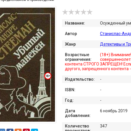
Название:
Осужденный ум
Автор
Станислас-Анд
Жанр
Детективы и Т
Возрастные
(18+) Внимание
ограничения:
совершеннолет
контента СТРОГО ЗАПРЕЩЕН! Если
другого, запрещенного контента 
Издательство:
-
ISBN:
-
Год:
-
Дата
6 ноябрь 2019
добавления:
Количество
347
просмотров: