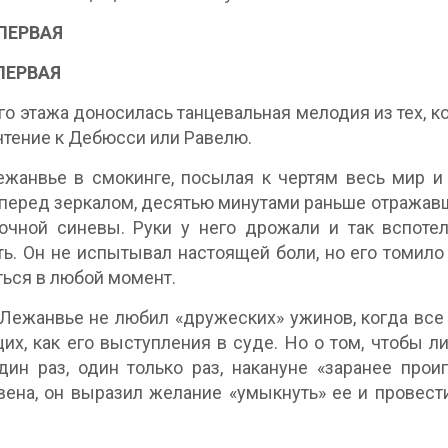
ПЕРВАЯ
ПЕРВАЯ
го этажа доносилась танцевальная мелодия из тех, 
тение к Дебюсси или Равелю.
жанвье в смокинге, посылая к чертям весь мир и 
 перед зеркалом, десятью минутами раньше отражав
очной синевы. Руки у него дрожали и так вспоте
ь. Он не испытывал настоящей боли, но его томило
ься в любой момент.
Лежанвье не любил «дружеских» ужинов, когда все 
их, как его выступления в суде. Но о том, чтобы л
дин раз, один только раз, накануне «заранее про
ена, он выразил желание «умыкнуть» ее и провес