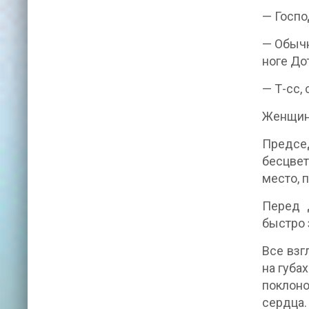
— Госпо
— Обычн
ноге До
— Т-сс,
Женщина
Председ
бесцвет
место, 
Перед 
быстро 
Все взг
на губа
поклоно
сердца.