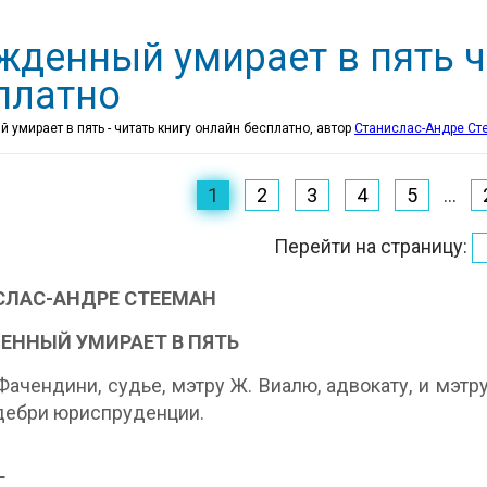
жденный умирает в пять ч
платно
умирает в пять - читать книгу онлайн бесплатно, автор
Станислас-Андре Ст
1
2
3
4
5
...
Перейти на страницу:
СЛАС-АНДРЕ СТЕЕМАН
ЕННЫЙ УМИРАЕТ В ПЯТЬ
 Фачендини, судье, мэтру Ж. Виалю, адвокату, и мэтр
дебри юриспруденции.
Г