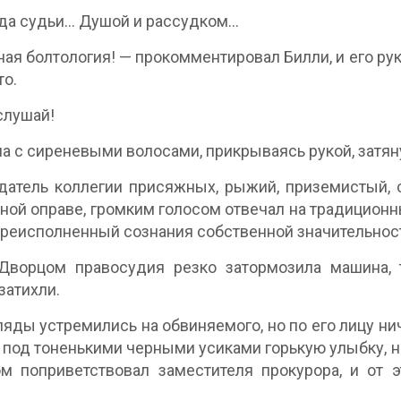
да судьи… Душой и рассудком…
ая болтология! — прокомментировал Билли, и его рук
то.
 слушай!
 с сиреневыми волосами, прикрываясь рукой, затяну
атель коллегии присяжных, рыжий, приземистый, 
ной оправе, громким голосом отвечал на традиционн
преисполненный сознания собственной значительнос
Дворцом правосудия резко затормозила машина, 
затихли.
ляды устремились на обвиняемого, но по его лицу н
х под тоненькими черными усиками горькую улыбку, н
м поприветствовал заместителя прокурора, и от 