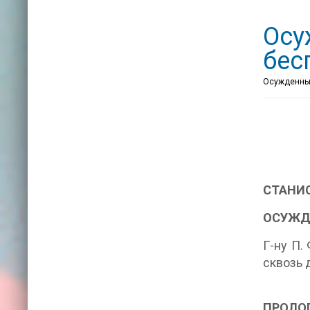
Осу
бес
Осужденный 
СТАНИ
ОСУЖД
Г-ну П.
сквозь 
ПРОЛО