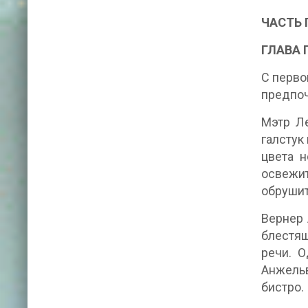
ЧАСТЬ 
ГЛАВА 
С перво
предпоч
Мэтр Ле
галстук
цвета н
освежит
обрушит
Вернер 
блестящ
речи. О
Анжельв
бистро.