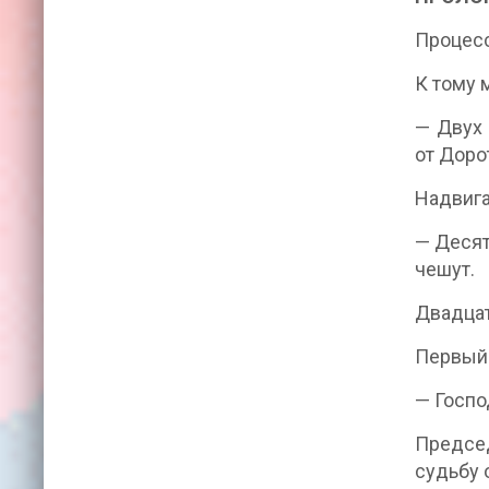
Процесс
К тому 
— Двух 
от Доро
Надвига
— Десят
чешут.
Двадцат
Первый 
— Госпо
Председ
судьбу 