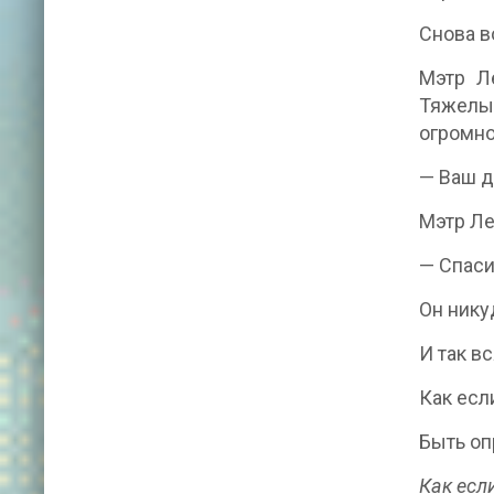
Снова в
Мэтр Ле
Тяжелые
огромно
— Ваш д
Мэтр Ле
— Спаси
Он нику
И так в
Как есл
Быть о
Как есл