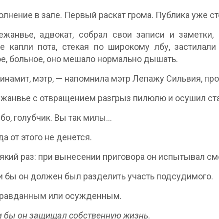
олнение в зале. Первый раскат грома. Публика уже ст
жанвье, адвокат, собрал свои записи и заметки, 
 капли пота, стекая по широкому лбу, застилали
е, больное, оно мешало нормально дышать.
инамит, мэтр, — напомнила мэтр Лепажу Сильвия, про
жанвье с отвращением разгрыз пилюлю и осушил ста
бо, голубчик. Вы так милы…
да от этого не денется.
сякий раз: при вынесении приговора он испытывал см
и бы он должен был разделить участь подсудимого.
правданным или осужденным.
и бы он защищал собственную жизнь
.