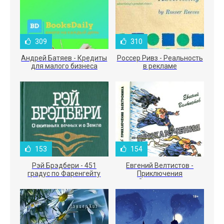
309
310
Андрей Батяев - Кредиты
Россер Ривз - Реальность
для малого бизнеса
в рекламе
153
154
Рэй Брэдбери - 451
Евгений Велтистов -
градус по Фаренгейту
Приключения
Электроника