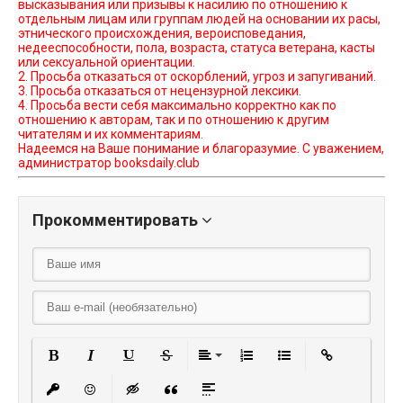
высказывания или призывы к насилию по отношению к
отдельным лицам или группам людей на основании их расы,
этнического происхождения, вероисповедания,
недееспособности, пола, возраста, статуса ветерана, касты
или сексуальной ориентации.
2. Просьба отказаться от оскорблений, угроз и запугиваний.
3. Просьба отказаться от нецензурной лексики.
4. Просьба вести себя максимально корректно как по
отношению к авторам, так и по отношению к другим
читателям и их комментариям.
Надеемся на Ваше понимание и благоразумие. С уважением,
администратор booksdaily.club
Прокомментировать
Полужирный
Курсив
Подчеркнутый
Зачеркнутый
Выравнивание
Нумерованный списо
Маркированный
Вставить