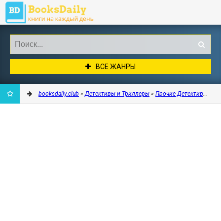
ВСЕ ЖАНРЫ
booksdaily.club
»
Детективы и Триллеры
»
Прочие Детективы
» Со
ДОБАВИТЬ
В
ЗАКЛАДКИ