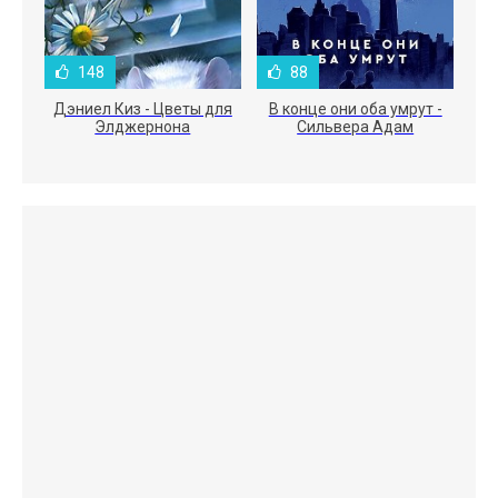
148
88
Дэниел Киз - Цветы для
В конце они оба умрут -
Элджернона
Сильвера Адам