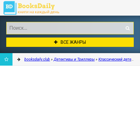
ВСЕ ЖАНРЫ
booksdaily.club
»
Детективы и Триллеры
»
Классический детектив
ДОБАВИТЬ
В
ЗАКЛАДКИ