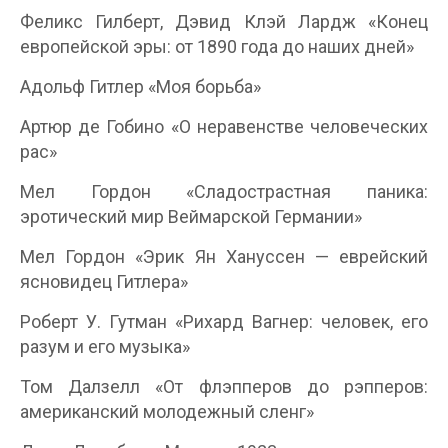
Феликс Гилберт, Дэвид Клэй Лардж «Конец
европейской эры: от 1890 года до наших дней»
Адольф Гитлер «Моя борьба»
Артюр де Гобино «О неравенстве человеческих
рас»
Мел Гордон «Сладострастная паника:
эротический мир Веймарской Германии»
Мел Гордон «Эрик Ян Хануссен — еврейский
ясновидец Гитлера»
Роберт У. Гутман «Рихард Вагнер: человек, его
разум и его музыка»
Том Далзелл «От флэпперов до рэпперов:
американский молодежный сленг»