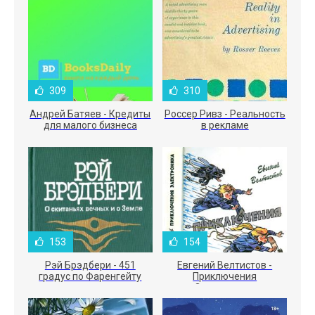
309
310
Андрей Батяев - Кредиты
Россер Ривз - Реальность
для малого бизнеса
в рекламе
153
154
Рэй Брэдбери - 451
Евгений Велтистов -
градус по Фаренгейту
Приключения
Электроника