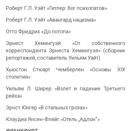
Роберт Г.Л. Уэйт «Гитлер: бог психопатов»
Роберт Г.Л. Уэйт «Авангард нацизма»
Отто Фридрих «До потопа»
Эрнест Хемингуэй «От собственного
корреспондента Эрнеста Хемингуэя» (сборник
репортажей, составитель Уильям Уайт)
Хьюстон Стюарт Чемберлен «Основы XIX
столетия»
Уильям Л. Ширер «Взлет и падение Третьего
рейха»
Эрнст Юнгер «В стальных грозах»
Клаудиа Янсен-Фляйг «Отель „Адлон“»
ФРАНКФУРТ