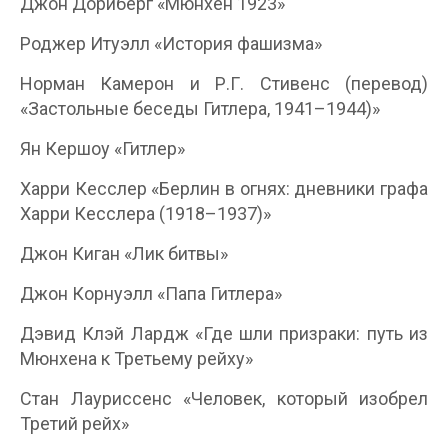
Джон Дориберг «Мюнхен 1923»
Роджер Итуэлл «История фашизма»
Норман Камерон и Р.Г. Стивенс (перевод)
«Застольные беседы Гитлера, 1941–1944)»
Ян Кершоу «Гитлер»
Харри Кесслер «Берлин в огнях: дневники графа
Харри Кесслера (1918–1937)»
Джон Киган «Лик битвы»
Джон Корнуэлл «Папа Гитлера»
Дэвид Клэй Лардж «Где шли призраки: путь из
Мюнхена к Третьему рейху»
Стан Лауриссенс «Человек, который изобрел
Третий рейх»