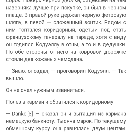
сорок. Поверх черной двойки, сидевшей на нем
наверняка лучше при покупке, он был в черном
плаще. В правой руке держал черную фетровую
шляпу, в левой — сложенный зонтик. Рядом с
ним топтался коридорный, одетый под стать
французскому генералу на параде, хотя с виду
он годился Кодуэллу в отцы, а то и в дедушки.
По обе стороны от него на ковровой дорожке
стояли два кожаных чемодана.
— Знаю, опоздал, — проговорил Кодуэлл. — Так
вышло.
Он не счел нужным извиниться.
Полез в карман и обратился к коридорному.
— Danke,[3] — сказал он и вытащил из кармана
немецкую банкноту. Тысяча марок. По текущему
обменному курсу она равнялась двум центам.