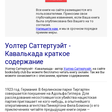
Все книги на сайте размещаются его
пользователями. Приносим свои
глубочайшие извинения, если Ваша книга
была опубликована без Вашего на то
согласия.
Напишите нам
, и мы в срочном порядке
примем меры.
Уолтер Саттертуэйт -
Кавалькада краткое
содержание
Уолтер Саттертуэйт - Кавалькада - автор
Уолтер Саттертуэйт
, на сайте
booksdaily.club Вы можете бесплатно читать книгу онлайн. Так же Вы
можете ознакомится с описанием, кратким содержанием.
1923 год. Германия. В берлинском парке Тиргартен
совершается покушение на Адольфа Гитлера. Для
расследования несостоявшегося убийства нацистская
партия приглашает не кого-нибудь, а опытнейшего
оперативника агентства Пинкертона Фила Бомона (о его
приключениях читайте предыдущие книги серии —