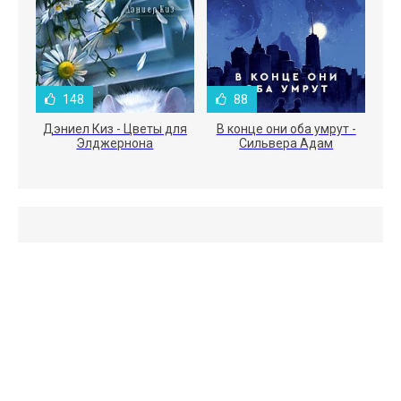
148
88
Дэниел Киз - Цветы для
В конце они оба умрут -
Элджернона
Сильвера Адам