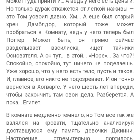
может туда прийти и… А ведь у него есть деньги.
Но только дурак откажется от легкой наживы —
это Том усвоил давно. Хм… А еще был старый
хрен Дамблдор, который тоже может
пробраться в Комнату, ведь у него теперь был
Поттер. Может быть, он прямо сейчас
разделывает василиска, ищет тайники
Основателя. А он тут… в этой… «Норе»… За что?!
Спокойно, спокойно, тут ничего не поделаешь.
Уже хорошо, что у него есть тело, пусть и такое.
И, главное, его никто не подозревает. И он точно
вернется в Хогвартс. У него шесть лет впереди,
чтобы закончить там свои дела. Разберется. А
пока… Египет.
В комнате медленно темнело, но Том все так же
валялся на кровати, тщательно анализируя
доставшуюся ему память девочки Джинни.
Настроение стремительно портилось.