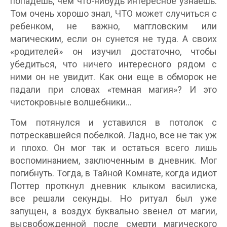
попадешь, чем что-нибудь интересное узнаешь.
Том очень хорошо знал, ЧТО может случиться с
ребенком, не важно, маггловским или
магическим, если он сунется не туда. А своих
«родителей» он изучил достаточно, чтобы
убедиться, что ничего интересного рядом с
ними он не увидит. Как они еще в обморок не
падали при словах «темная магия»? И это
чистокровные волшебники...
Том потянулся и уставился в потолок с
потрескавшейся побелкой. Ладно, все не так уж
и плохо. Он мог так и остаться всего лишь
воспоминанием, заключенным в дневник. Мог
погибнуть. Тогда, в Тайной Комнате, когда идиот
Поттер проткнул дневник клыком василиска,
все решали секунды. Но ритуал был уже
запущен, а воздух буквально звенел от магии,
высвобожденной после смерти магического