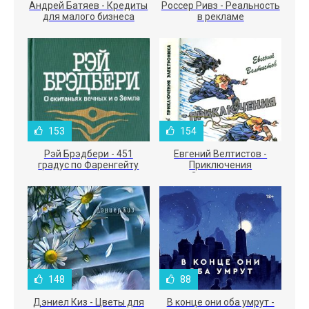
Андрей Батяев - Кредиты
Россер Ривз - Реальность
для малого бизнеса
в рекламе
153
154
Рэй Брэдбери - 451
Евгений Велтистов -
градус по Фаренгейту
Приключения
Электроника
148
88
Дэниел Киз - Цветы для
В конце они оба умрут -