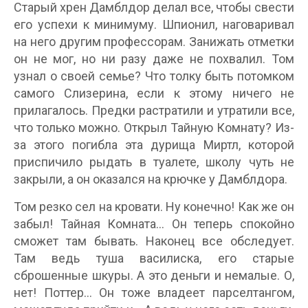
Старый хрен Дамблдор делал все, чтобы свести
его успехи к минимуму. Шпионил, наговаривал
на него другим профессорам. Занижать отметки
он не мог, но ни разу даже не похвалил. Том
узнал о своей семье? Что толку быть потомком
самого Слизерина, если к этому ничего не
прилагалось. Предки растратили и утратили все,
что только можно. Открыл Тайную Комнату? Из-
за этого погибла эта дурища Миртл, которой
приспичило рыдать в туалете, школу чуть не
закрыли, а он оказался на крючке у Дамблдора.
Том резко сел на кровати. Ну конечно! Как же он
забыл! Тайная Комната… Он теперь спокойно
сможет там бывать. Наконец все обследует.
Там ведь туша василиска, его старые
сброшенные шкуры. А это деньги и немалые. О,
нет! Поттер… Он тоже владеет парселтангом,