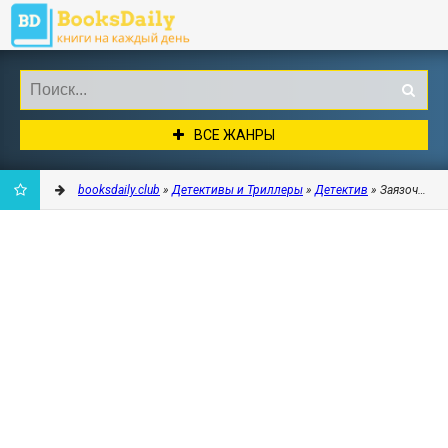
ВСЕ ЖАНРЫ
booksdaily.club
»
Детективы и Триллеры
»
Детектив
» Заязочка -
ДОБАВИТЬ
В
ЗАКЛАДКИ