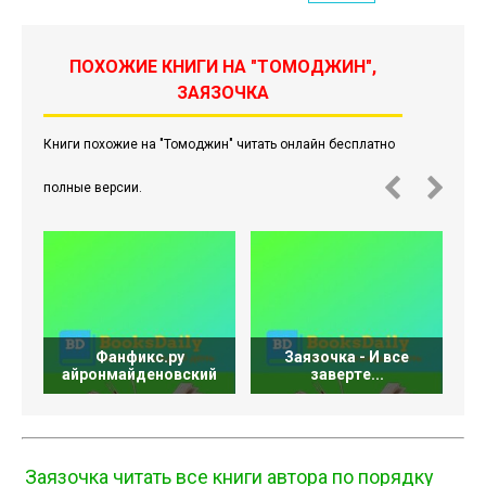
ПОХОЖИЕ КНИГИ НА "ТОМОДЖИН",
ЗАЯЗОЧКА
Книги похожие на "Томоджин" читать онлайн бесплатно
полные версии.
Фанфикс.ру
Заязочка - И все
айронмайденовский
заверте...
Заязочка читать все книги автора по порядку