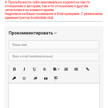
4. Просьба вести себя максимально корректно как по
отношению к авторам, так и по отношению к другим
читателям и их комментариям.
Надеемся на Ваше понимание и благоразумие. С уважением,
администратор booksdaily.club
Прокомментировать
Полужирный
Курсив
Подчеркнутый
Зачеркнутый
Выравнивание
Нумерованный списо
Маркированный
Вставить
Вставить защищенную ссылку
Вставить смайлик
Вставка скрытого текста
Вставка цитаты
Вставка спойлера