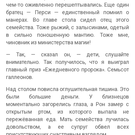
чем-то оживленно перешептывались. Еще один
братец — Перси — единственный помнил о
манерах. Во главе стола сидел отец этого
семейства. Тоже рыжий, с залысинами, одетый
в сильно поношенную мантию. Тоже мне,
чиновник из министерства магии!
— Так, — сказал он, — дети, слушайте
внимательно. Так получилось, что я выиграл
главный приз «Ежедневного пророка». Семьсот
галлеонов.
Над столом повисла оглушительная тишина. Это
были большие деньги. У близнецов
моментально загорелись глаза, а Рон замер с
открытым ртом, из которого выпала не
пережёванная еда. Мать семейства лучилась
довольством, а ее супруг обвел всех
присутствующих счастливым взглядом.