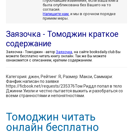
глубочайшие извинения, если Ваша книга
была опубликована без Вашего на то
согласия.
Напишите нам
, и мы в срочном порядке
примем меры.
Заязочка - Томоджин краткое
содержание
Заязочка - Томоджин - автор
Заязочка
, на сайте booksdaily.club Вы
можете бесплатно читать книгу онлайн. Так же Вы можете
ознакомится с описанием, кратким содержанием.
Категория: джен, Рейтинг: R, Размер: Макси, Саммари:
Фанфик написан по заявке
https://ficbook.net/requests/235376Том Риддл попал в тело
Джинни Уизли и честно пытается выжить и разобраться со
всеми странностями и непонятностями.
Томоджин читать
онлайн бесплатно