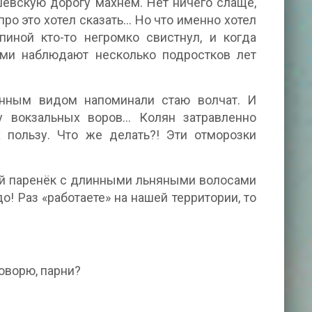
шевскую дорогу махнём. Нет ничего слаще,
про это хотел сказать… Но что именно хотел
пиной кто-то негромко свистнул, и когда
ими наблюдают несколько подростков лет
енным видом напоминали стаю волчат. И
 вокзальных воров… Колян затравленно
 пользу. Что же делать?! Эти отморозки
ий паренёк с длинными льняными волосами
о! Раз «работаете» на нашей территории, то
говорю, парни?