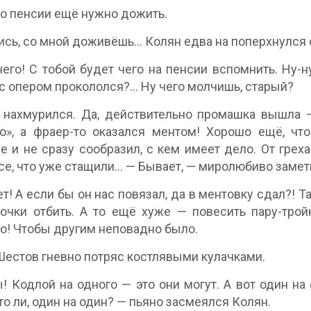
До пенсии ещё нужно дожить.
ись, со мной доживёшь… Колян едва на поперхнулся 
его! С тобой будет чего на пенсии вспомнить. Ну-н
с опером прокололся?… Ну чего молчишь, старый?
нахмурился. Да, действительно промашка вышла — 
о», а фраер-то оказался ментом! Хорошо ещё, чт
е и не сразу сообразил, с кем имеет дело. От грех
се, что уже стащили… — Бывает, — миролюбиво замет
т! А если бы он нас повязал, да в ментовку сдал?! Т
очки отбить. А то ещё хуже — повесить пару-трой
о! Чтобы другим неповадно было.
естов гневно потряс костлявыми кулачками.
! Кодлой на одного — это они могут. А вот один на
что ли, один на один? — пьяно засмеялся Колян.