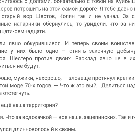
считаюсь с долгами, обязательно с тобой на Куйбы
еров потрошить на этой самой дороге! Я тебе давно 
 старый вор Шестов, Колян так и не узнал. За с
ные напарники обернулись, то увидели, что за н
цати-семнадцати.
ли явно обкурившиеся. И теперь своим воинств
ние у них было одно — отнять законную добычу
ся. Шестеро против двоих. Расклад явно не в их
иться не будут.
ошо, мужики, нехорошо, — зловеще протянул крепк
той моде 70-х годов. — Что ж это вы?… Делиться над
 отстегнуть.
 ещё ваша территория?
ая. Что за водокачкой — все наше, зацепинских. Так я 
улся длинноволосый к своим.