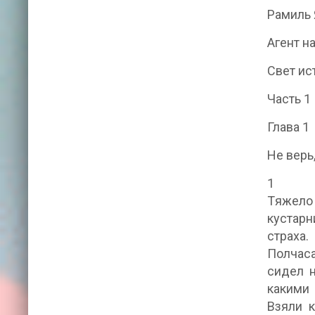
Рамиль
Агент н
Свет ис
Часть 1
Глава 1
Не верь
1
Tяжело 
кустарн
страха.
Полчас
сидел н
какими 
Взяли 