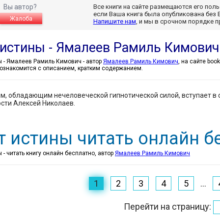
Вы автор?
Все книги на сайте размещаются его пол
если Ваша книга была опубликована без 
Жалоба
Напишите нам
, и мы в срочном порядке 
 истины - Ямалеев Рамиль Кимович
Свет истины - Ямалеев Рамиль Кимович - автор
Ямалеев Рамиль Кимович
, на сайте boo
ознакомится с описанием, кратким содержанием.
м, обладающим нечеловеческой гипнотической силой, вступает в 
сти Алексей Николаев.
т истины читать онлайн б
 - читать книгу онлайн бесплатно, автор
Ямалеев Рамиль Кимович
1
2
3
4
5
...
Перейти на страницу: