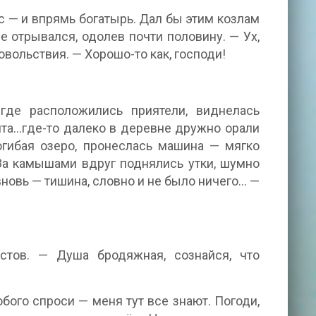
с — и впрямь богатырь. Дал бы этим козлам
 отрывался, одолев почти половину. — Ух,
овольствия. — Хорошо-то как, господи!
 где расположились приятели, виднелась
нта…где-то далеко в деревне дружно орали
 огибая озеро, пронеслась машина — мягко
За камышами вдруг поднялись утки, шумно
новь — тишина, словно и не было ничего… —
стов. — Душа бродяжная, сознайся, что
бого спроси — меня тут все знают. Погоди,