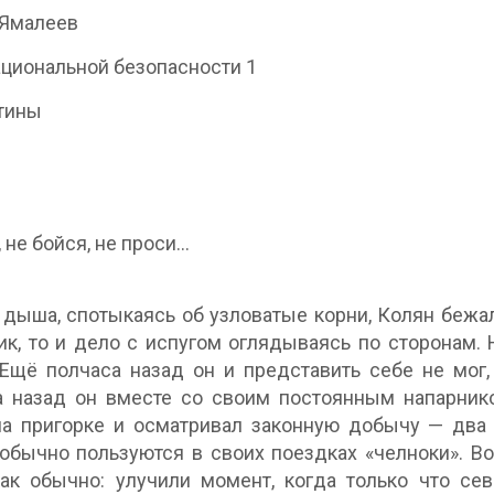
 Ямалеев
ациональной безопасности 1
тины
, не бойся, не проси…
дыша, спотыкаясь об узловатые корни, Колян бежал 
ик, то и дело с испугом оглядываясь по сторонам. 
 Ещё полчаса назад он и представить себе не мог
а назад он вместе со своим постоянным напарни
а пригорке и осматривал законную добычу — два 
обычно пользуются в своих поездках «челноки». Во
как обычно: улучили момент, когда только что с