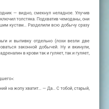
водник — видно, смекнул неладное. Улучив
ключил толстяка. Подхватив чемоданы, они
йшим кустам… Разделили всю добычу сразу
ньги и выпивку отдельно (лохи везли две
оваться законной добычей. Ну и вкинули,
дреналин в крови так и гуляет, так и гуляет,
дшего»:
ений на жопу хватит… — Да… С тобой, старый,