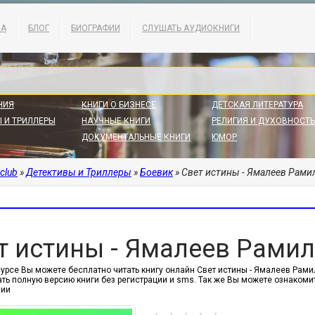
КА
БЛОГ
БИОГРАФИИ
СЛУШАТЬ АУДИОКНИГИ
НИЯ
КНИГИ О БИЗНЕСЕ
ДЕТСКАЯ ЛИТЕРАТУРА
 И ТРИЛЛЕРЫ
НАУЧНЫЕ КНИГИ
РЕЛИГИЯ И ДУХОВНОСТЬ
ДОКУМЕНТАЛЬНЫЕ КНИГИ
ЮМОР
.club
»
Детективы и Триллеры
»
Боевик
» Свет истины - Ямалеев Рами
т истины - Ямалеев Рами
урсе Вы можете бесплатно читать книгу онлайн Свет истины - Ямалеев Рамил
ать полную версию книги без регистрации и sms. Так же Вы можете ознаком
нии