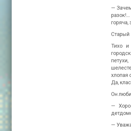
— Зачем
разок!…
горяча,
Старый 
Тихо и
городск
петухи,
шелесте
хлопая 
Да, кла
Он люби
— Хоро
детдомо
— Уважа