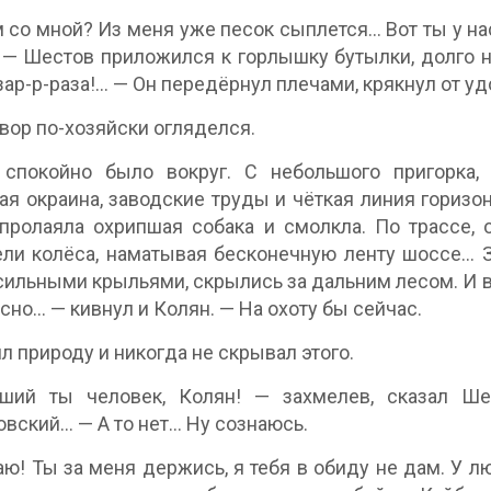
 со мной? Из меня уже песок сыплется… Вот ты у на
 — Шестов приложился к горлышку бутылки, долго не
 зар-р-раза!… — Он передёрнул плечами, крякнул от уд
вор по-хозяйски огляделся.
 спокойно было вокруг. С небольшого пригорка,
ая окраина, заводские труды и чёткая линия горизо
 пролаяла охрипшая собака и смолкла. По трассе,
ли колёса, наматывая бесконечную ленту шоссе… 
сильными крыльями, скрылись за дальним лесом. И в
ссно… — кивнул и Колян. — На охоту бы сейчас.
л природу и никогда не скрывал этого.
ший ты человек, Колян! — захмелев, сказал Ше
вский… — А то нет… Ну сознаюсь.
ю! Ты за меня держись, я тебя в обиду не дам. У лю