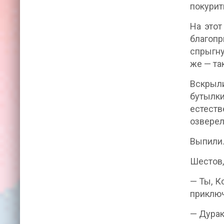
покурит
На этот
благопр
спрыгну
же — та
Вскрыли
бутылки
естестве
озверел
Выпили.
Шестов,
— Ты, К
приключ
— Дурак