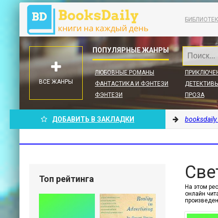
БИБЛИОТЕ
ЛЮБОВНЫЕ РОМАНЫ
ПРИКЛЮЧЕ
ВСЕ ЖАНРЫ
ФАНТАСТИКА И ФЭНТЕЗИ
ДЕТЕКТИВЫ
ФЭНТЕЗИ
ПРОЗА
ДОБАВИТЬ В ЗАКЛАДКИ
booksdaily
Све
Топ рейтинга
На этом рес
онлайн чит
произведе