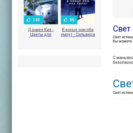
148
88
Свет
Дэниел Киз -
В конце они оба
Цветы для
умрут - Сильвера
Элджернона
Адам
Вы можете 
С маньяко
безопасно
Све
Свет истины