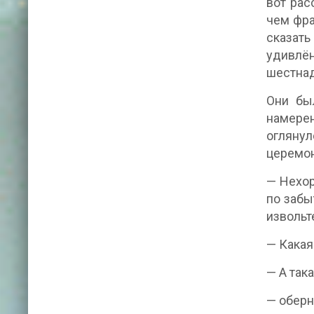
вот рас
чем фра
сказать
удивлён
шестнад
Они бы
намере
оглянул
церемон
— Нехор
по забы
извольте
— Какая
— А так
— оберн