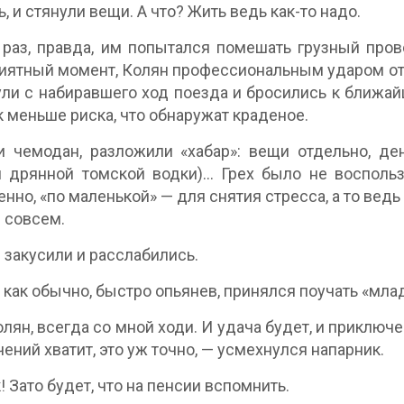
ь, и стянули вещи. А что? Жить ведь как-то надо.
 раз, правда, им попытался помешать грузный про
иятный момент, Колян профессиональным ударом от
ли с набиравшего ход поезда и бросились к ближа
к меньше риска, что обнаружат краденое.
 чемодан, разложили «хабар»: вещи отдельно, де
 дрянной томской водки)… Грех было не воспольз
нно, «по маленькой» — для снятия стресса, а то ведь а
 совсем.
 закусили и расслабились.
 как обычно, быстро опьянев, принялся поучать «мла
олян, всегда со мной ходи. И удача будет, и приключ
ений хватит, это уж точно, — усмехнулся напарник.
! Зато будет, что на пенсии вспомнить.