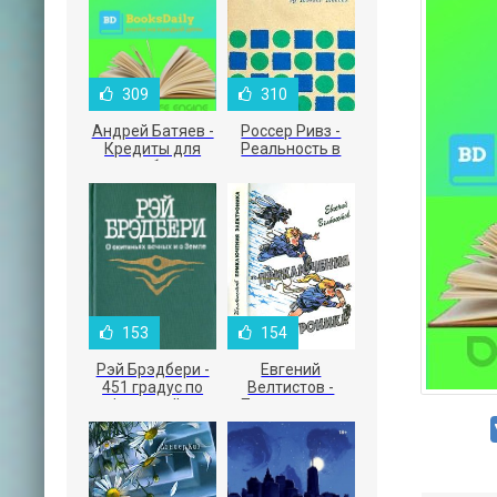
309
310
Андрей Батяев -
Россер Ривз -
Кредиты для
Реальность в
малого бизнеса
рекламе
153
154
Рэй Брэдбери -
Евгений
451 градус по
Велтистов -
Фаренгейту
Приключения
Электроника