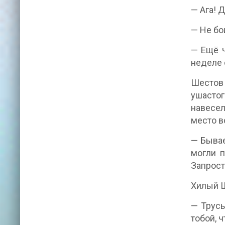
— Ага! 
— Не бо
— Ещё ч
неделе 
Шестов 
ушастог
навесел
место в
— Бывае
могли п
Запрост
Хилый Ш
— Трусы
тобой, 